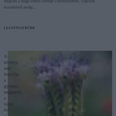
megvan a maga fontos szerepe a természetben, csípésük
kezelésénél pedig…
LEGNÉPSZERŰBB
A
növény,
ami
letarolja
a
gyomot,
megmenti
a
talajt
és
a