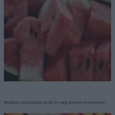
Mekkora felvásárlási árnál éri meg dinnyét termeszteni?