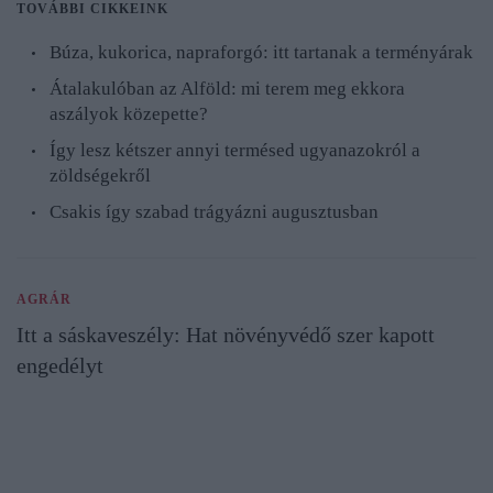
TOVÁBBI CIKKEINK
Búza, kukorica, napraforgó: itt tartanak a terményárak
Átalakulóban az Alföld: mi terem meg ekkora
aszályok közepette?
Így lesz kétszer annyi termésed ugyanazokról a
zöldségekről
Csakis így szabad trágyázni augusztusban
AGRÁR
Itt a sáskaveszély: Hat növényvédő szer kapott
engedélyt