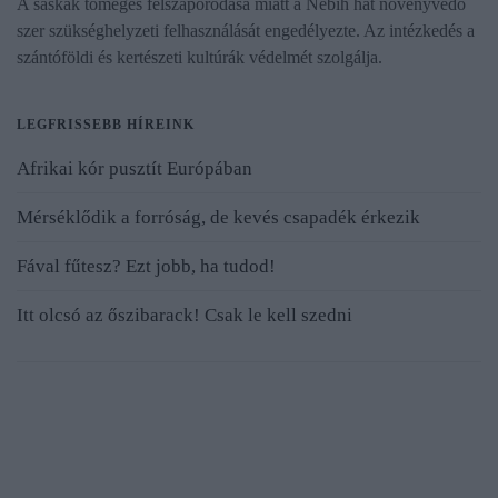
A sáskák tömeges felszaporodása miatt a Nébih hat növényvédő
szer szükséghelyzeti felhasználását engedélyezte. Az intézkedés a
szántóföldi és kertészeti kultúrák védelmét szolgálja.
LEGFRISSEBB HÍREINK
Afrikai kór pusztít Európában
Mérséklődik a forróság, de kevés csapadék érkezik
Fával fűtesz? Ezt jobb, ha tudod!
Itt olcsó az őszibarack! Csak le kell szedni