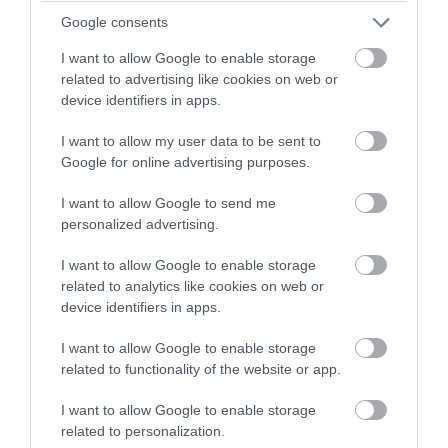
Ekkor jöhet egy kis enyhülés: íme
Google consents
a heti előrejelzés
I want to allow Google to enable storage
related to advertising like cookies on web or
device identifiers in apps.
Hétvégéig marad a forróság, néhány Celsius-fokos enyhülés csak
szombattól jöhet - derül ki a HungaroMet előrejelzéséből.
I want to allow my user data to be sent to
Google for online advertising purposes.
NÖVÉNYVÉDELEM
I want to allow Google to send me
Ezek a napraforgók legádázabb
personalized advertising.
ellenségei
I want to allow Google to enable storage
related to analytics like cookies on web or
device identifiers in apps.
A napraforgó Magyarország legnagyobb területen termesztett
olajos növénye, a modern hibrideknek köszönhetően pedig az
I want to allow Google to enable storage
elmúlt években sokat javult a termelés hatékonysága. Ennek
related to functionality of the website or app.
ellenére azonban…
I want to allow Google to enable storage
related to personalization.
MEZŐGAZDASÁG