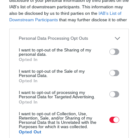
disclosure of your personal information by third parties on the
IAB’s list of downstream participants. This information may
also be disclosed by us to third parties on the
IAB’s List of
Downstream Participants
that may further disclose it to other
third parties.
Please note that this website/app uses one or more Google
Personal Data Processing Opt Outs
services and may gather and store information including but
not limited to your visit or usage behaviour. You may click to
I want to opt-out of the Sharing of my
AGRÁR
personal data.
grant or deny consent to Google and its third-party tags to
Kevesebb locsolás, egészségesebb
Opted In
use your data for below specified purposes in below Google
consent section.
növények: így védi a talajt a takarás
I want to opt-out of the Sale of my
Personal Data.
Opted In
A nyári hőség, a csapadékhiány és az egyre gyakoribb aszály
I want to opt-out of processing my
miatt felértékelődött a talajtakarás szerepe a kertekben. A
Personal Data for Targeted Advertising.
megfelelő mulcs nemcsak csökkenti a párolgást és megőrzi a
Opted In
talaj…
I want to opt-out of Collection, Use,
Retention, Sale, and/or Sharing of my
Personal Data that Is Unrelated with the
Purposes for which it was collected.
Opted Out
IDŐJÁRÁS