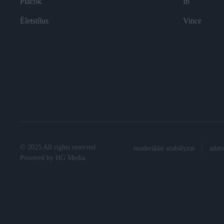
Piacok
In
Életstílus
Vince
© 2025 All rights reserved.
moderálási szabályzat
adat
Powered by
HG Media
.