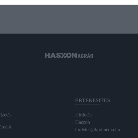
A
ÉRTÉKESÍTÉS
izetés
Hirdetés:
Haszon
émánt
hirdetes@kodmedia.hu