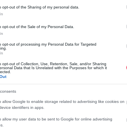
o opt-out of the Sharing of my personal data.
d (vagy szupertáplálék) olyan kiemelkedő tápértékkel bíró,
In
az átlagosnál lényegesen nagyobb koncentrációban tartalmaz
eket. Rendszeres fogyasztásuk bizonyítottan támogatja az
o opt-out of the Sale of my Personal Data.
rul a krónikus betegségek megelőzéséhez.
In
to opt-out of processing my Personal Data for Targeted
ing.
szthető élelmiszerek
In
o opt-out of Collection, Use, Retention, Sale, and/or Sharing
N
 még a kezdő kertészek is játszva elboldogulnak. Tavasz
ersonal Data that Is Unrelated with the Purposes for which it
lected.
J
elvezetésű, szellős földet, napi 4-5 óra közvetlen napfényt
Out
m
consents
at a végleges helyükre, legalább 1 méteres tőtávolsággal.
A
got igényel. A forró időszakokban alaposan öntözzük meg,
o allow Google to enable storage related to advertising like cookies on
a
kig eltartható termést.
evice identifiers in apps.
t
a
o allow my user data to be sent to Google for online advertising
hidegtől, így a palántákat az utolsó fagyok után ültessük el
r
s.
elnyomja a gyomokat és takarja a talajt. Kiválóan bírja a