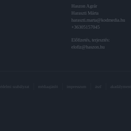
Haszon Agrár
Haraszti Márta
haraszti.marta@kodmedia.hu
+36305157045
Előfizetés, terjesztés:
elofiz@haszon.hu
védelmi szabályzat
médiaajánló
impresszum
ászf
akadálymente