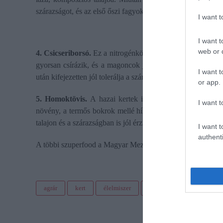
szárazságot, és az első őszi fagyok előtt kell felszedni a gum
I want 
I want t
web or d
4. Csicseriborsó.
Ez a nitrogénkötő hüvelyes nemcsak nekünk
gyorsan csírázik, és a magoncok jól bírják a kora tavaszi 
I want t
után kifejezetten jól tolerálja a szárazságot.
or app.
5. Homoktövis.
A hazai kertek igazi C-vitamin-bombája. 
I want t
növény, a termős bokrok mellé hímivarú példányt is ültetn
talajon és a szárazságban is jól érzi magát.
I want t
authenti
A többi szuperfood a Magyar Mezőgazdaság
cikkében
olva
agrár
kert
élelmiszer
zöldség
kiskert