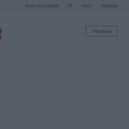
Hamu és Gyémánt
IN
Vince
Webshop
Feliratkozás