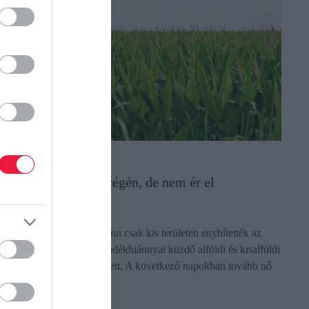
ÖVÉNYTERMESZTÉS
ön a csapadék a hétvégén, de nem ér el
indenhova
z elmúlt napok esői, záporai csak kis területen enyhítették az
szályt, a legnagyobb csapadékhiánnyal küzdő alföldi és kisalföldi
erületeken egyelőre alig esett. A következő napokban tovább nő
…
ectangle