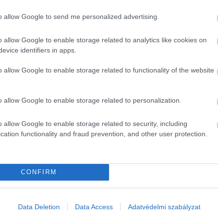
óit.
to allow Google to send me personalized advertising.
o allow Google to enable storage related to analytics like cookies on
evice identifiers in apps.
 egészséges, de a talajt is gazdagítja. Áprilisban vethető,
fagyokat. Mélyre hatoló gyökérzete miatt a kezdeti időszak
o allow Google to enable storage related to functionality of the website
Napos helyet és laza, meszes talajt kedvel. Mivel kétlaki
o allow Google to enable storage related to personalization.
i kell a beporzáshoz. Rendkívül szívós, a sovány, homokos
o allow Google to enable storage related to security, including
cation functionality and fraud prevention, and other user protection.
sható.
CONFIRM
Data Deletion
Data Access
Adatvédelmi szabályzat