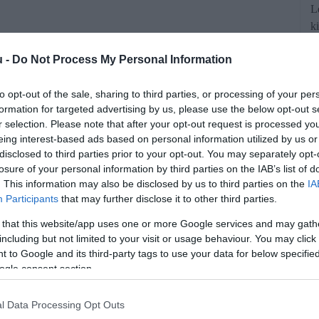
L
k
o
u -
Do Not Process My Personal Information
el
to opt-out of the sale, sharing to third parties, or processing of your per
formation for targeted advertising by us, please use the below opt-out s
r selection. Please note that after your opt-out request is processed y
eing interest-based ads based on personal information utilized by us or
disclosed to third parties prior to your opt-out. You may separately opt-
losure of your personal information by third parties on the IAB’s list of
. This information may also be disclosed by us to third parties on the
IA
 világ másik végére utaznunk vagy
Participants
that may further disclose it to other third parties.
 hiszen számos vitaminbomba a saját
 that this website/app uses one or more Google services and may gath
including but not limited to your visit or usage behaviour. You may click 
dén megtermeszthető.
 to Google and its third-party tags to use your data for below specifi
ogle consent section.
rált forrásként a Google Keresőben!
l Data Processing Opt Outs