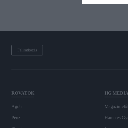
Feliratkozás
ROVATOK
HG MEDI
Agrár
Magazin-előf
Pénz
Hamu és Gy