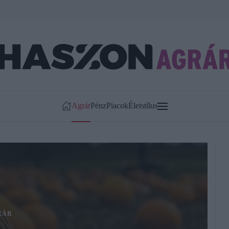
Agrár
Pénz
Piacok
Életstílus
RÁR