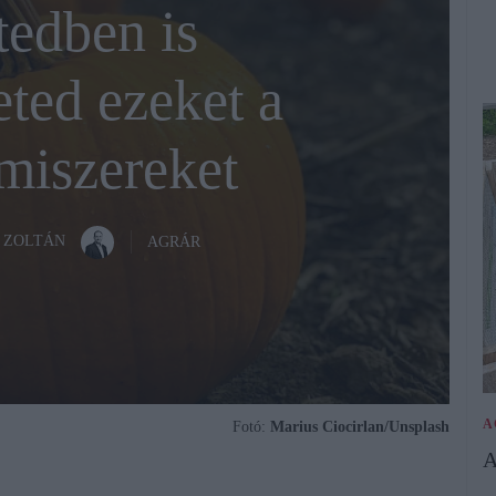
tedben is
ted ezeket a
miszereket
 ZOLTÁN
AGRÁR
A
Fotó:
Marius Ciocirlan/Unsplash
A