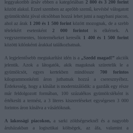
leggyakoribb ársáv ebben a kategóriában
2 800 és 3 200 forint
között alakul. Ezzel szemben az apróbb szemű, kevésbé válogatott
gyümölcshöz jóval olcsóbban hozzá lehet jutni a nagybani piacon,
ahol az árak
1 200 és 1 500 forint
között mozognak, de a szebb
tételekért esetenként
2 000 forintot
is elkérnek. A
vegyszermentes, biotermékeket keresők
1 400 és 1 500 forint
közötti kilónkénti árakkal találkozhatnak.
A legjelentősebb megtakarítást idén is a
„Szedd magad!”
akciók
jelentik. Azok a látogatók, akik maguknak szüretelik le a
gyümölcsöt, egyes kertekben mindössze
700 forintos
kilogrammonkénti áron juthatnak hozzá a cseresznyéhez.
Érdekesség, hogy a kínálat is modernizálódik: a gazdák egy része
már feldolgozott formában, 100 százalékos gyümölcsléként is
értékesíti a termést, a 3 literes kiszereléseket egységesen 3 000
forintos áron kínálva a vásárlóknak.
A lakossági piacokon,
a sarki zöldségeseknél és a nagyobb
áruházakban a logisztikai költségek, az áfa, valamint a