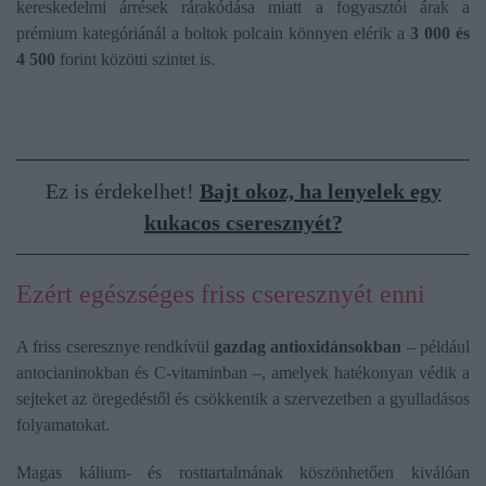
kereskedelmi árrések rárakódása miatt a fogyasztói árak a
prémium kategóriánál a boltok polcain könnyen elérik a
3 000 és
4 500
forint közötti szintet is.
Ez is érdekelhet!
Bajt okoz, ha lenyelek egy
kukacos cseresznyét?
Ezért egészséges friss cseresznyét enni
A friss cseresznye rendkívül
gazdag antioxidánsokban
– például
antocianinokban és C-vitaminban –, amelyek hatékonyan védik a
sejteket az öregedéstől és csökkentik a szervezetben a gyulladásos
folyamatokat.
Magas kálium- és rosttartalmának köszönhetően kiválóan