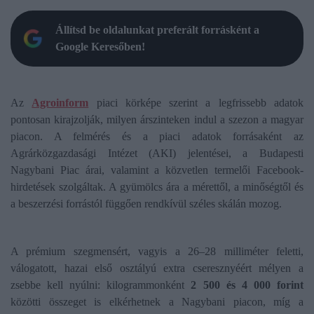
Állítsd be oldalunkat preferált forrásként a
Google Keresőben!
Az
Agroinform
piaci körképe szerint a legfrissebb adatok
pontosan kirajzolják, milyen árszinteken indul a szezon a magyar
piacon. A felmérés és a piaci adatok forrásaként az
Agrárközgazdasági Intézet (AKI) jelentései, a Budapesti
Nagybani Piac árai, valamint a közvetlen termelői Facebook-
hirdetések szolgáltak. A gyümölcs ára a mérettől, a minőségtől és
a beszerzési forrástól függően rendkívül széles skálán mozog.
A prémium szegmensért, vagyis a 26–28 milliméter feletti,
válogatott, hazai első osztályú extra cseresznyéért mélyen a
zsebbe kell nyúlni: kilogrammonként
2 500 és 4 000 forint
közötti összeget is elkérhetnek a Nagybani piacon, míg a