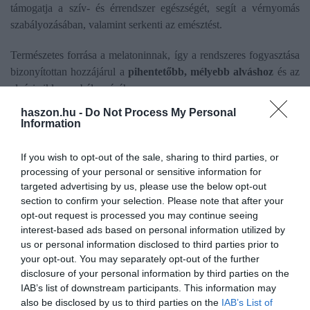
támogatja a szív- és érrendszer egészségét, segít a vérnyomás
szabályozásában, valamint serkenti az emésztést.
Természetes forrása a melatoninnak, így a rendszeres fogyasztása
bizonyítottan hozzájárul a
pihentetőbb, mélyebb alváshoz
és az
alvási ciklus szabályozásához.
haszon.hu -
Do Not Process My Personal
Alacsony glikémiás indexe miatt n
em emeli meg hirtelen a
Information
vércukorszintet,
miközben magas víztartalmával hidratálja a
testet, és remekül beilleszthető a fogyókúrás étrendekbe is.
If you wish to opt-out of the sale, sharing to third parties, or
processing of your personal or sensitive information for
Erőteljes gyulladáscsökkentő hatása révén hatékonyan
enyhíti az
targeted advertising by us, please use the below opt-out
ízületi fájdalmakat,
csökkenti a szervezet húgysavszintjét –
section to confirm your selection. Please note that after your
opt-out request is processed you may continue seeing
megelőzve a köszvényt –, és gyorsítja az izmok regenerálódását
interest-based ads based on personal information utilized by
az edzések után.
us or personal information disclosed to third parties prior to
your opt-out. You may separately opt-out of the further
disclosure of your personal information by third parties on the
IAB’s list of downstream participants. This information may
also be disclosed by us to third parties on the
IAB’s List of
Olvasd el ezt is!