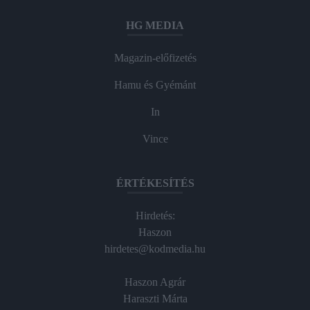
HG MEDIA
Magazin-előfizetés
Hamu és Gyémánt
In
Vince
ÉRTÉKESÍTÉS
Hirdetés:
Haszon
hirdetes@kodmedia.hu
Haszon Agrár
Haraszti Márta