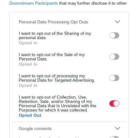
Downstream Participants
that may further disclose it to other
third parties.
5 gyümölcs a bélrendszer egészségéért
Így váltják ki a kétkezi munkát a robotok a
Please note that this website/app uses one or more Google
Personal Data Processing Opt Outs
gyümölcsösökben
services and may gather and store information including but
Útszéli módszerek az útszéli gyümölcsárusoknál,
not limited to your visit or usage behaviour. You may click to
I want to opt-out of the Sharing of my
personal data.
lecsapott a hatóság
grant or deny consent to Google and its third-party tags to
Opted In
use your data for below specified purposes in below Google
consent section.
I want to opt-out of the Sale of my
Personal Data.
agrár
szedd magad
gyümölcs
cseresznye
árak
Opted In
I want to opt-out of processing my
Personal Data for Targeted Advertising.
Opted In
I want to opt-out of Collection, Use,
Retention, Sale, and/or Sharing of my
Personal Data that Is Unrelated with the
Purposes for which it was collected.
Opted Out
Google consents