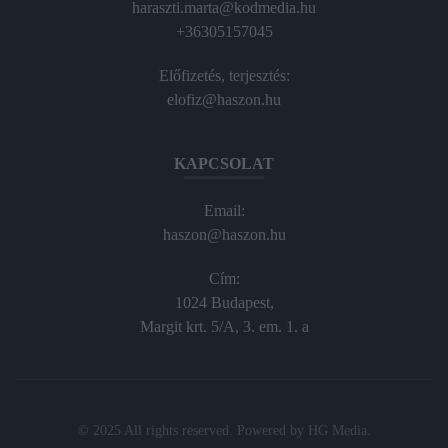
haraszti.marta@kodmedia.hu
+36305157045
Előfizetés, terjesztés:
elofiz@haszon.hu
KAPCSOLAT
Email:
haszon@haszon.hu
Cím:
1024 Budapest,
Margit krt. 5/A, 3. em. 1. a
© 2025 All rights reserved. Powered by
HG Media
.