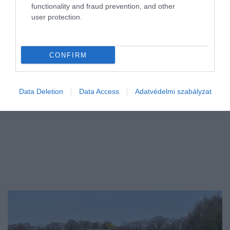
functionality and fraud prevention, and other
Öt-tíz fokot csökken ma a napi csúcshőmérséklet csütörtökhöz
user protection.
képest. Kevés csapadék várható, a jövő hét pedig ismét száraz időt
ígér.
CONFIRM
Data Deletion
Data Access
Adatvédelmi szabályzat