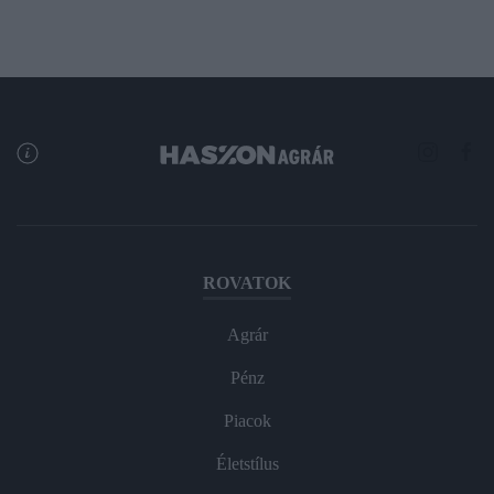
ROVATOK
Agrár
Pénz
Piacok
Életstílus