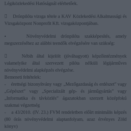
Légiközlekedési Hatóságnál elérhetőek.
 Drónpilóta vizsga tétele a KAV Közlekedési Alkalmassági és
Vizsgaközpont Nonprofit Kft. vizsgaközpontjában.
• Növényvédelmi drónpilóta szakképesítés, amely
megszerzéséhez az alábbi teendők elvégzésére van szükség:
 Nébih által kijelölt (jóváhagyott) képzőintézmények
valamelyike által szervezett pilóta nélküli légijárműves
növényvédelmi alapképzés elvégzése.
Bemeneti feltételek:
- érettségi bizonyítvány vagy „Mezőgazdaság és erdészet” vagy
„Gépészet” vagy „Specializált gép- és járműgyártás” vagy
„Informatika és távközlés” ágazatokban szerzett középfokú
szakmai végzettség
- a 43/2010. (IV. 23.) FVM rendeletben előírt minimális képzés
(80 órás növényvédelmi alaptanfolyam, azaz érvényes Zöld
könyv)