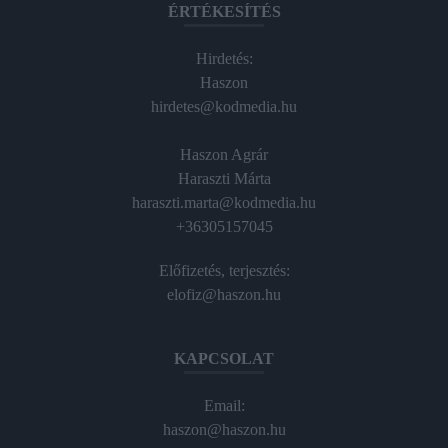
ÉRTÉKESÍTÉS
Hirdetés:
Haszon
hirdetes@kodmedia.hu
Haszon Agrár
Haraszti Márta
haraszti.marta@kodmedia.hu
+36305157045
Előfizetés, terjesztés:
elofiz@haszon.hu
KAPCSOLAT
Email:
haszon@haszon.hu