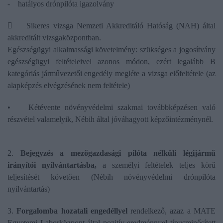
- hatályos drónpilóta igazolvány
 Sikeres vizsga Nemzeti Akkreditáló Hatóság (NAH) által
akkreditált vizsgaközpontban.
Egészségügyi alkalmassági követelmény: szükséges a jogosítvány
egészségügyi feltételeivel azonos módon, ezért legalább B
kategóriás járművezetői engedély megléte a vizsga előfeltétele (az
alapképzés elvégzésének nem feltétele)
• Kétévente növényvédelmi szakmai továbbképzésen való
részvétel valamelyik, Nébih által jóváhagyott képzőintézménynél.
2.
Bejegyzés a mezőgazdasági pilóta nélküli légijármű
irányítói nyilvántartásba,
a személyi feltételek teljes körű
teljesítését követően (Nébih növényvédelmi drónpilóta
nyilvántartás)
3.
Forgalomba hozatali engedéllyel
rendelkező, azaz a MATE
Egyetemi Laborközpont által pozitív eredménnyel típusminősített