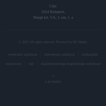
Cím:
1024 Budapest,
Margit krt. 5/A, 3. em. 1. a
© 2025 All rights reserved. Powered by
HG Media
.
moderálási szabályzat
adatvédelmi szabályzat
médiaajánló
impresszum
ászf
akadálymentességi megfelelőségi nyilatkozat
Lap tetejére