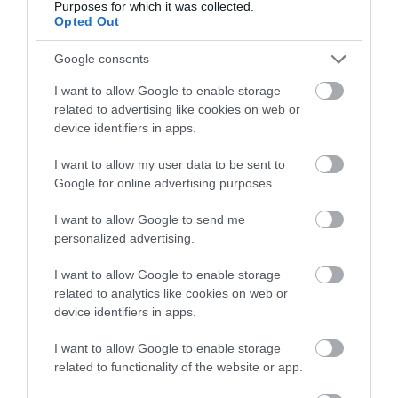
gyümölcsösökben
Purposes for which it was collected.
Opted Out
Google consents
I want to allow Google to enable storage
related to advertising like cookies on web or
Olvasd el ezt is!
device identifiers in apps.
A reptér közelében drónozott hobbiból, három
I want to allow my user data to be sent to
eljárás indult ellene
Google for online advertising purposes.
Így csábítsd a kertedbe a hasznos rovarokat
Így védd meg a diófádat ettől a veszélyes kártevőtől
I want to allow Google to send me
personalized advertising.
I want to allow Google to enable storage
related to analytics like cookies on web or
agrár
drón
permetezés
növényvédelem
vizsga
device identifiers in apps.
nébih
I want to allow Google to enable storage
related to functionality of the website or app.