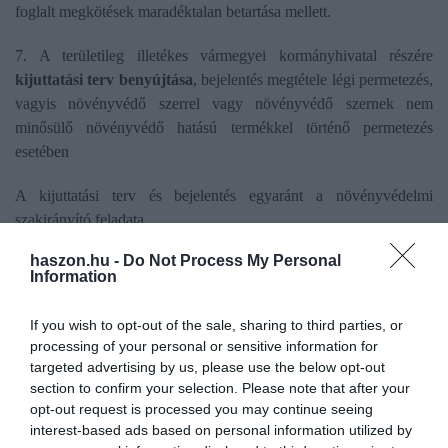
foglalt megkötések maradéktalan betartása mellett.
7. A területileg illetékes vármegyei kormányhivatal részére
kijuttatási terv benyújtása
, bejelentés megtétele légi permetezés,
vagyis növényvédő szerrel vagy növényvédő szernek nem
minősülő növényvédő hatású termékkel történő permetezés
esetében
A kijuttatási terv és bejelentés egyaránt a növényvédelmi
szakirányító feladata.
haszon.hu -
Do Not Process My Personal
•
Kijuttatási terv benyújtása:
az adott naptári évre tervezett
Information
kezelésekről az első tervezett légi permetezés előtt min. 30 nappal
(engedélyezési eljárás) – az engedélyezett kijuttatási tervtől
If you wish to opt-out of the sale, sharing to third parties, or
indokolt, a vonatkozó jogszabályban rögzített esetekben el lehet
processing of your personal or sensitive information for
térni.
targeted advertising by us, please use the below opt-out
•
Bejelentés:
a kezelést megelőző munkanap 9 óráig
section to confirm your selection. Please note that after your
(formanyomtatvány kitöltése) – indokolt esetben engedélyezett
opt-out request is processed you may continue seeing
interest-based ads based on personal information utilized by
kijuttatási terv hiányában is, termésnövelő anyagok esetében