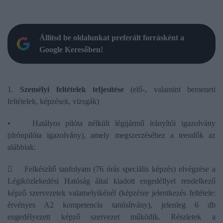
Állítsd be oldalunkat preferált forrásként a
Google Keresőben!
1.
Személyi feltételek teljesítése
(elő-, valamint bemeneti
feltételek, képzések, vizsgák)
• Hatályos pilóta nélküli légijármű irányítói igazolvány
(drónpilóta igazolvány), amely megszerzéséhez a teendők az
alábbiak:
 Felkészítő tanfolyam (76 órás speciális képzés) elvégzése a
Légiközlekedési Hatóság által kiadott engedéllyel rendelkező
képző szervezetek valamelyikénél (képzésre jelentkezés feltétele:
érvényes A2 kompetencia tanúsítvány), jelenleg 6 db
engedélyezett képző szervezet működik. Részletek a