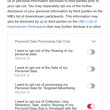
us or personal information disclosed to third parties prior to
elegendő a bejelentés.
your opt-out. You may separately opt-out of the further
A növényvédelmi drónpilótának meg kell győződnie arról, hogy a
disclosure of your personal information by third parties on the
növényvédelmi szakirányító fenti kötelezettségeit teljesítette.
IAB’s list of downstream participants. This information may
Amennyiben ez nem igazolható, a mezőgazdasági repülést meg
also be disclosed by us to third parties on the
IAB’s List of
kell tagadnia.
Downstream Participants
that may further disclose it to other
third parties.
8. Termésnövelő anyagok jogszerűen kijuttathatók permetező
Please note that this website/app uses one or more Google
Personal Data Processing Opt Outs
drónnal, ha az 1-5. pontban leírt feltételek teljesülnek, valamint a
services and may gather and store information including but
termésnövelő anyag engedélyokirata a légi kijuttatást nem tiltja.
not limited to your visit or usage behaviour. You may click to
I want to opt-out of the Sharing of my
Termésnövelő anyagok esetében a 7. pontban leírtak közül
personal data.
grant or deny consent to Google and its third-party tags to
Opted In
elegendő a bejelentés, kijuttatási tervre nincs szükség.
use your data for below specified purposes in below Google
consent section.
I want to opt-out of the Sale of my
A Nébih közlése szerint további kérdés esetén a
Personal Data.
Opted In
novenyvedelem@nebih.gov.hu címen lehet segítséget kérni.
I want to opt-out of processing my
Personal Data for Targeted Advertising.
Opted In
Ez is érdekelhet!
Drónok, kamerák, önjáró
I want to opt-out of Collection, Use,
gépek: digitális forradalom a
Retention, Sale, and/or Sharing of my
Personal Data that Is Unrelated with the