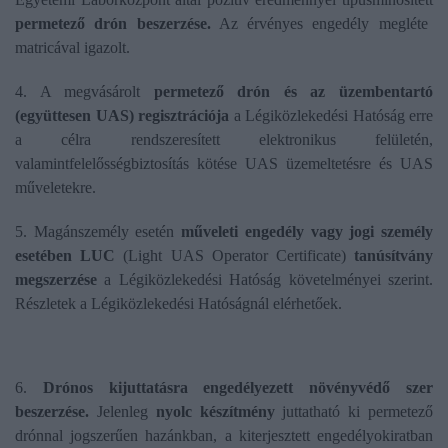
permetező drón beszerzése.
Az érvényes engedély megléte
matricával igazolt.
4. A megvásárolt
permetező drón és az üzembentartó
(együttesen UAS) regisztrációja
a Légiközlekedési Hatóság erre
a célra rendszeresített elektronikus felületén,
valamintfelelősségbiztosítás kötése UAS üzemeltetésre és UAS
műveletekre.
5. Magánszemély esetén
műveleti engedély vagy jogi személy
esetében LUC
(Light UAS Operator Certificate)
tanúsítvány
megszerzése
a Légiközlekedési Hatóság követelményei szerint.
Részletek a Légiközlekedési Hatóságnál elérhetőek.
6.
Drónos kijuttatásra engedélyezett növényvédő szer
beszerzése.
Jelenleg
nyolc készítmény
juttatható ki permetező
drónnal jogszerűen hazánkban, a kiterjesztett engedélyokiratban