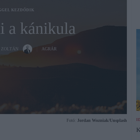
GGEL KEZDŐDIK
i a kánikula
 ZOLTÁN
AGRÁR
I
Fotó:
Jordan Wozniak/Unsplash
K