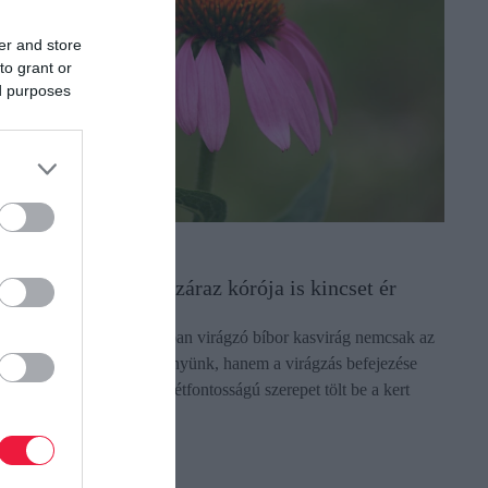
er and store
to grant or
ed purposes
ERT
 növény, aminek a száraz kórója is kincset ér
 júliusban teljes pompájában virágzó bíbor kasvirág nemcsak az
gyik legszebb gyógynövényünk, hanem a virágzás befejezése
án, elszáradt kóróként is létfontosságú szerepet tölt be a kert
éli…
ectangle