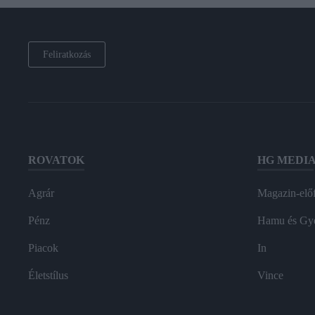
Feliratkozás
ROVATOK
HG MEDI
Agrár
Magazin-előf
Pénz
Hamu és Gy
Piacok
In
Életstílus
Vince