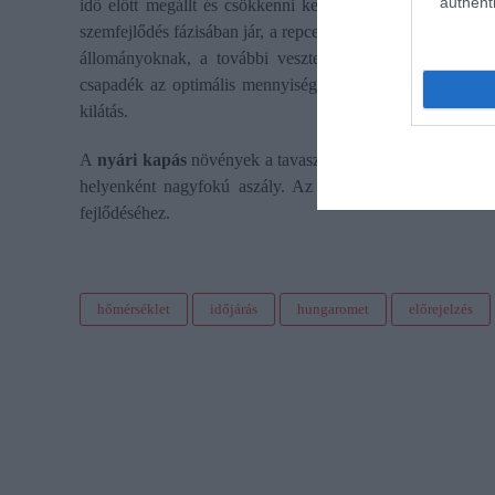
authenti
idő előtt megállt és csökkenni kezdett, az NDVI index ér
szemfejlődés fázisában jár, a repce is a magképződés fázis
állományoknak, a további veszteségeket jelentősen csök
csapadék az optimális mennyiségtől, nagy területen van e
kilátás.
A
nyári kapás
növények a tavasz során is sokat szenvedtek 
helyenként nagyfokú aszály. Az ország nagyobb részén 
fejlődéséhez.
hőmérséklet
időjárás
hungaromet
előrejelzés