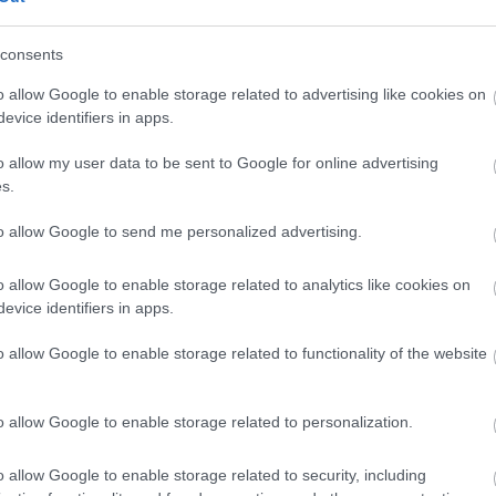
 alakul.
consents
várható, csapadékra kicsi az esély, a légmozgás nagyrészt
o allow Google to enable storage related to advertising like cookies on
evice identifiers in apps.
 és 28 fok között valószínű.
o allow my user data to be sent to Google for online advertising
öbbórás napsütés várható, de helyenként előfordulhat zápor,
s.
ként megerősödik. Hajnalra 10 és 18 fok közé hűl le, késő
to allow Google to send me personalized advertising.
e helyenként lehet zápor, zivatar. Az északi, északnyugati
o allow Google to enable storage related to analytics like cookies on
alacsonyabb éjszakai hőmérséklet 10 és 18, a legmagasabb
evice identifiers in apps.
o allow Google to enable storage related to functionality of the website
o allow Google to enable storage related to personalization.
ei látványosan megmutatkoznak, zöld tömegük növekedése
o allow Google to enable storage related to security, including