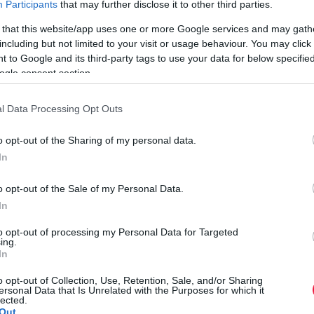
Participants
that may further disclose it to other third parties.
rált forrásként a Google Keresőben!
 that this website/app uses one or more Google services and may gath
including but not limited to your visit or usage behaviour. You may click 
 to Google and its third-party tags to use your data for below specifi
ogle consent section.
sorban a nyugati, északnyugati tájakon erőteljes lesz a
ivatar. Megélénkül a délies szél, amely késő délutántól a
l Data Processing Opt Outs
viharos széllökés is lehet. Hajnalban döntően 12 és 17 fok
t a hidegre hajlamos helyeken, a szelesebb északnyugati
o opt-out of the Sharing of my personal data.
 a vízpartoknál mérhetnek. Délután 27 és 32 fok közötti
In
K
A
o opt-out of the Sale of my Personal Data.
ol is egyre erőteljesebbé válhat a gomolyfelhő-képződés a
In
 zivatar. Az északias szél élénk, helyenként erős lesz. A
A
tt valószínű, de nyugaton, északnyugaton ennél alacsonyabb
to opt-out of processing my Personal Data for Targeted
e
ing.
ut
In
t
 órára kisüt a nap, a gomoly- és fátyolfelhők mellett. Sok
o opt-out of Collection, Use, Retention, Sale, and/or Sharing
r
ersonal Data that Is Unrelated with the Purposes for which it
ra; az eső mellett záporok, zivatarok is kialakulnak, majd
lected.
s szél sokfelé megerősödhet, néhol viharossá fokozódhat. A
Out