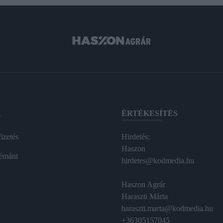
A
ÉRTÉKESÍTÉS
izetés
Hirdetés:
Haszon
émánt
hirdetes@kodmedia.hu
Haszon Agrár
Haraszti Márta
haraszti.marta@kodmedia.hu
+36305157045