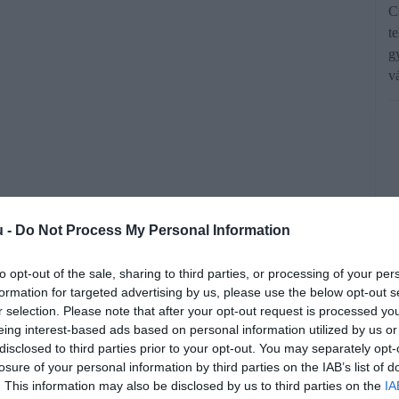
C
t
g
v
u -
Do Not Process My Personal Information
lesz a csúcshőmérséklet, majd egy
to opt-out of the sale, sharing to third parties, or processing of your per
szaesik a hőmérséklet. Csütörtökön
formation for targeted advertising by us, please use the below opt-out s
tó, és esőre, záporra, zivatarra is
r selection. Please note that after your opt-out request is processed y
eing interest-based ads based on personal information utilized by us or
 visszatér a napos, jellemzően száraz
disclosed to third parties prior to your opt-out. You may separately opt-
 heti előrejelzésében.
losure of your personal information by third parties on the IAB’s list of
. This information may also be disclosed by us to third parties on the
IA