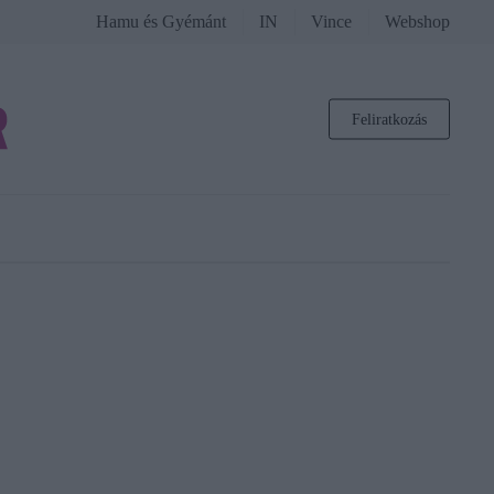
Hamu és Gyémánt
IN
Vince
Webshop
Feliratkozás