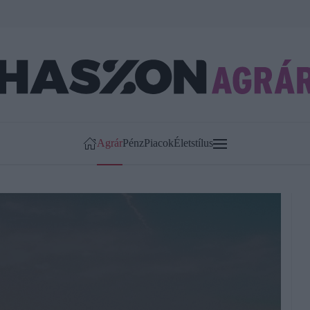
Agrár
Pénz
Piacok
Életstílus