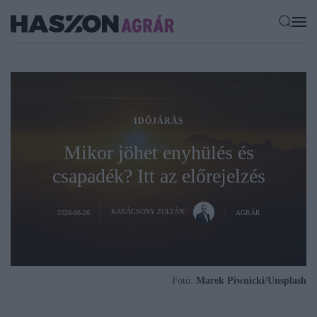
IDŐJÁRÁS
Mikor jöhet enyhülés és
csapadék? Itt az előrejelzés
KARÁCSONY ZOLTÁN
2026-06-26
AGRÁR
Fotó:
Marek Piwnicki/Unsplash