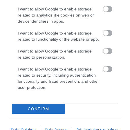
NÖVÉNYTERMESZTÉS
I want to allow Google to enable storage
Legfeljebb néhány helyen enyhül az aszály
related to analytics like cookies on web or
device identifiers in apps.
Hiába fordultak elő az elmúlt napokban is záporok összességében
többfelé az országban, az ezekből hullott csapadék a legtöbb
I want to allow Google to enable storage
helyen olyan kevés volt, ami legfeljebb a talaj
related to functionality of the website or app.
nedvességvesztését…
I want to allow Google to enable storage
related to personalization.
I want to allow Google to enable storage
related to security, including authentication
functionality and fraud prevention, and other
user protection.
CONFIRM
Data Deletion
Data Access
Adatvédelmi szabályzat