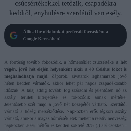
csúcsértékekkel tetőzik, csapadékra
keddtől, enyhülésre szerdától van esély.
Állítsd be oldalunkat preferált forrásként a
Google Keresőben!
A forróság tovább fokozódik, a hőmérséklet csúcsértéke
a hét
végén, jövő hét elején helyenként akár a 40 Celsius fokot is
meghaladhatja majd.
Záporok, zivatarok leghamarabb jövő
héten kedden várhatók, akkor lehet pár napos csapadékosabb
időszak. A talaj addig tovább fog száradni és jelentősen nő az
aszály területi kiterjedése és fokozódik annak mértéke.
Jelentősebb szél majd a jövő hét közepétől várható. Szerdától
várható a hőség mérséklődése. Napközben erős légköri aszály
várható, amikor a magas hőmérsékletek mellett a relatív nedvesség
napközben 30%, hétfőn és kedden sokfelé 20% (!) alá csökken -