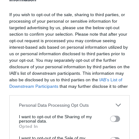
Olvasd el ezt is!
If you wish to opt-out of the sale, sharing to third parties, or
Megugrott a traktoreladás: ez a márka vezeti a
processing of your personal or sensitive information for
májusi rangsort
targeted advertising by us, please use the below opt-out
section to confirm your selection. Please note that after your
A vasfüggönyt is áttörte az elfeledett magyar
opt-out request is processed you may continue seeing
traktorcsoda
interest-based ads based on personal information utilized by
Olcsóbb lett a búza és a kukorica
us or personal information disclosed to third parties prior to
your opt-out. You may separately opt-out of the further
disclosure of your personal information by third parties on the
időjárás
előrejelzés
hungaromet
csapadék
IAB’s list of downstream participants. This information may
also be disclosed by us to third parties on the
IAB’s List of
hőmérséklet
Downstream Participants
that may further disclose it to other
third parties.
Please note that this website/app uses one or more Google
Personal Data Processing Opt Outs
services and may gather and store information including but
not limited to your visit or usage behaviour. You may click to
I want to opt-out of the Sharing of my
personal data.
grant or deny consent to Google and its third-party tags to
Opted In
use your data for below specified purposes in below Google
consent section.
I want to opt-out of the Sale of my