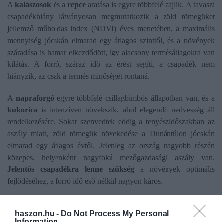
A
kalászosok
és a
repce
aratása is egyre többfelé zajlik. A tavaszi
csapadékhiány látványosan megmutatkozik a zöld tömegüket
jellemző műholdas index (NDVI) éves menetében, a maximális
mennyiség jócskán elmarad egy átlagos szinttől, és a növények
száradása is hamar elkezdődött, így alacsony termésátlagokra van
kilátás. A forró, száraz idő az érést segíti, a csapadék nem
hiányzik, az csak a termés minőségét rontaná.
A
napraforgó
egyre többfelé csillagbimbós állapotban van, és a
kukorica
is intenzíven növekszik, ahol elegendő nedvesség áll
rendelkezésére. Sokat szenvedtek eddig a tenyészidőszakban az
aszály miatt, zöld tömegük növekedése a Dunántúlon jócskán
elmarad egy átlagos évtől. Jelenleg az ország nagyobb részén
közepes, helyenként nagyfokú mezőgazdasági aszály van.
Jelentős csapadékra lenne szükség
a növények optimális
fejlődéséhez, a forró idő eső nélkül nagyon káros.
haszon.hu -
Do Not Process My Personal
Information