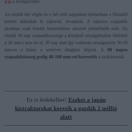
írja
a Hungaromet.
Az elmúlt hét végén és e hét első napjaiban elsősorban a Dunától
keletre alakultak ki záporok, zivatarok. A záporos csapadék
azonban csak kisebb körzetekben okozott jelentősebb esőt. Az
elmúlt 30 nap csapadékösszege a középső országrészben többfelé
a 20 mm-t sem éri el. 30 nap alatt így csaknem országszerte 30-50
mm-es a hiány a sokéves átlaghoz képest. A
90 napos
csapadékösszeg pedig 40-100 mm-rel kevesebb
a szokásosnál.
Ez is érdekelhet!
Ezeket a japán
kistraktorokat keresik a gazdák 2 millió
alatt