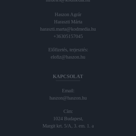
Haszon Agrár
Haraszti Márta
haraszti.marta@kodmedia.hu
+36305157045
Előfizetés, terjesztés:
elofiz@haszon.hu
KAPCSOLAT
Email:
haszon@haszon.hu
Cím:
1024 Budapest,
Margit krt. 5/A, 3. em. 1. a