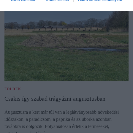
FÖLDEK
Csakis így szabad trágyázni augusztusban
Augusztusra a kert már túl van a leglátványosabb növekedési
időszakon, a paradicsom, a paprika és az uborka azonban
továbbra is dolgozik. Folyamatosan érlelik a terméseket,