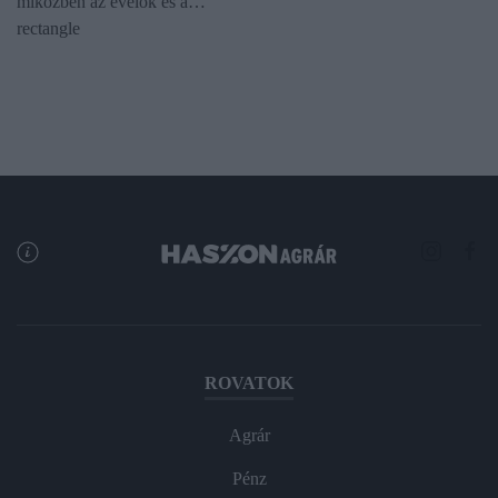
miközben az évelők és a…
rectangle
ROVATOK
Agrár
Pénz