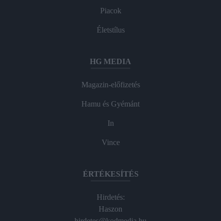
Piacok
Életstílus
HG MEDIA
Magazin-előfizetés
Hamu és Gyémánt
In
Vince
ÉRTÉKESÍTÉS
Hirdetés:
Haszon
hirdetes@kodmedia.hu