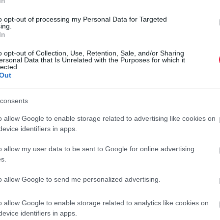
In
őszirózsával, a tollbugával vagy a sásliliommal érhetnek el
tó növények közül az
oregánó, a zsálya és a macskamenta
to opt-out of processing my Personal Data for Targeted
ing.
 a
páfrányok
jelenthetnek megoldást.
In
észítés, a rendszeres öntözés az első hetekben, valamint az
o opt-out of Collection, Use, Retention, Sale, and/or Sharing
gválasztott évelők nemcsak egy szezonra, hanem hosszú
ersonal Data that Is Unrelated with the Purposes for which it
lected.
bb gondozást igényelnek, mint az egynyári növények.
Out
consents
o allow Google to enable storage related to advertising like cookies on
evice identifiers in apps.
rmelheted ezeket a szuperélelmiszereket
o allow my user data to be sent to Google for online advertising
s.
to allow Google to send me personalized advertising.
jában az egyik leghasznosabb természetes tápanyagforrás:
o allow Google to enable storage related to analytics like cookies on
k fejlődését. A levágott hajtásokat sem érdemes kidobni,
evice identifiers in apps.