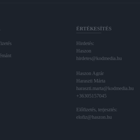
A
ÉRTÉKESÍTÉS
izetés
Hirdetés:
Haszon
émánt
hirdetes@kodmedia.hu
Haszon Agrár
Haraszti Márta
haraszti.marta@kodmedia.hu
+36305157045
Előfizetés, terjesztés:
elofiz@haszon.hu