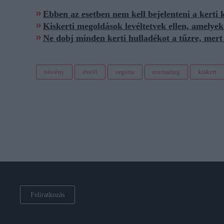
Ebben az esetben nem kell bejelenteni a kerti 
Kiskerti megoldások levéltetvek ellen, amelyek
Ne dobj minden kerti hulladékot a tűzre, mer
növény
évelő
orgona
rozmaring
kiskert
Feliratkozás