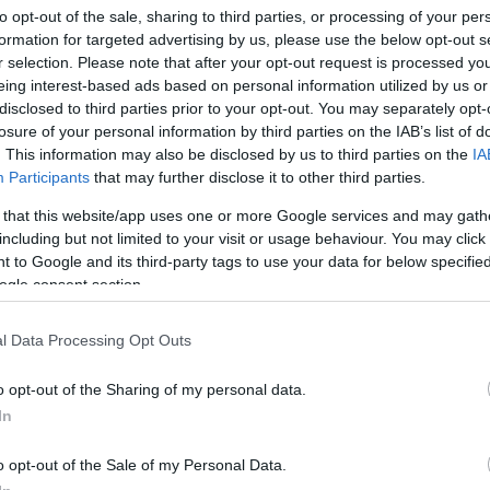
to opt-out of the sale, sharing to third parties, or processing of your per
formation for targeted advertising by us, please use the below opt-out s
r selection. Please note that after your opt-out request is processed y
rált forrásként a Google Keresőben!
eing interest-based ads based on personal information utilized by us or
disclosed to third parties prior to your opt-out. You may separately opt-
losure of your personal information by third parties on the IAB’s list of
. This information may also be disclosed by us to third parties on the
IA
Participants
that may further disclose it to other third parties.
választani a kert színesítésére, amelyek nemcsak szépek,
cikkéből.
 that this website/app uses one or more Google services and may gath
including but not limited to your visit or usage behaviour. You may click 
A
 to Google and its third-party tags to use your data for below specifi
ogle consent section.
áj
S
e
l Data Processing Opt Outs
gtűrő és sokoldalúan felhasználható
rozmaring,
az
illatos
.
A természetes kertek kedvence a kasvirág, amely hosszú
A
o opt-out of the Sharing of my personal data.
A légies megjelenésű
tamariska
és a késő nyáron virágzó
n
In
a
r
o opt-out of the Sale of my Personal Data.
etnek. Száraz, napos helyekre például a varjúháj vagy a