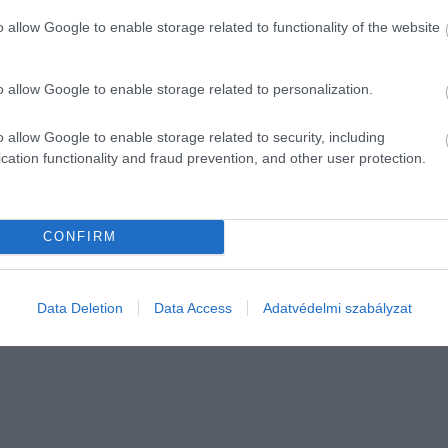
l a talajba forgatva, akár folyékony trágyaként, mulcsként
o allow Google to enable storage related to functionality of the website
 aprított csalánt az ültetőgödör aljába tesszük, különösen
o allow Google to enable storage related to personalization.
ényi részekből fokozatosan szabadulnak fel a tápanyagok,
 van rá. A csalánból készített erjesztett lé pedig gyors
o allow Google to enable storage related to security, including
jlődő növényeket, azonnal energiát ad nekik.
cation functionality and fraud prevention, and other user protection.
elent egyszerű megoldást: a
talajra terített csalán
segít
nyaggal látja el a földet. Komposztba keverve is kiváló,
CONFIRM
got nem hozó növényt használjunk, aprítsuk fel a gyorsabb
ljünk kesztyűt.
Data Deletion
Data Access
Adatvédelmi szabályzat