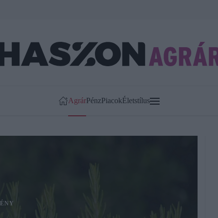
Agrár
Pénz
Piacok
Életstílus
ÉNY