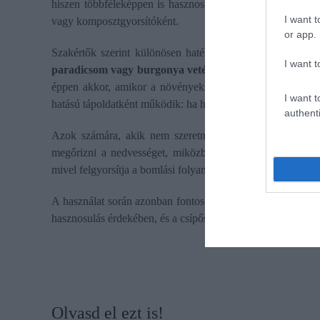
hiszen többféleképpen is hasznosíthatók – akár közvetlenü
I want t
vagy komposztgyorsítóként.
or app.
Szakértők szerint különösen hatékony módszer, ha a friss,
I want t
paradicsom vagy burgonya vetése esetében.
A bomló növ
éppen akkor, amikor a növényeknek a legnagyobb szükségük
I want t
hatású tápoldatként működik: ha hígítva öntözzük vele a fe
authenti
Azok számára, akik nem szeretnének ásni, a mulcsozás j
megőrizni a nedvességet, miközben lassan lebomolva tápa
mivel felgyorsítja a bomlási folyamatokat.
A használat során azonban fontos a körültekintés: csak ma
hasznosulás érdekében, és a csípős szárak miatt mindig vise
Olvasd el ezt is!