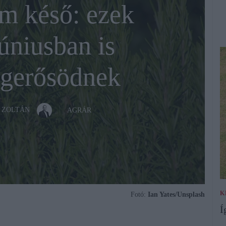
m késő: ezek
úniusban is
gerősödnek
 ZOLTÁN
AGRÁR
K
Fotó:
Ian Yates/Unsplash
Í