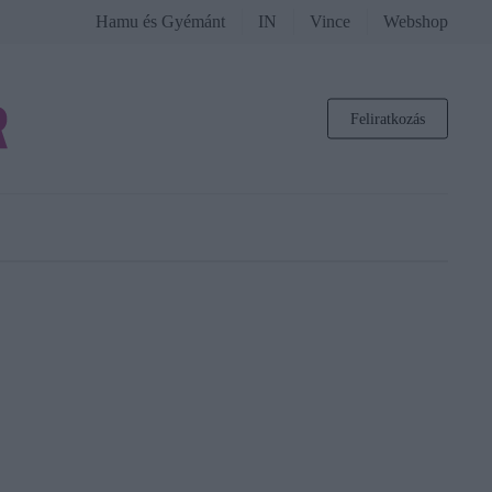
Hamu és Gyémánt
IN
Vince
Webshop
Feliratkozás