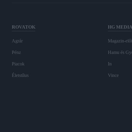
ROVATOK
HG MEDI
Agrár
Magazin-előf
Pénz
Hamu és Gy
Piacok
In
Életstílus
Vince