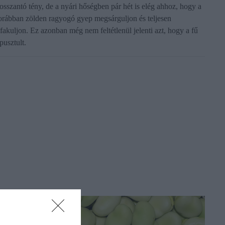
osszantó tény, de a nyári hőségben pár hét is elég ahhoz, hogy a
orábban zölden ragyogó gyep megsárguljon és teljesen
ifakuljon. Ez azonban még nem feltétlenül jelenti azt, hogy a fű
pusztult.