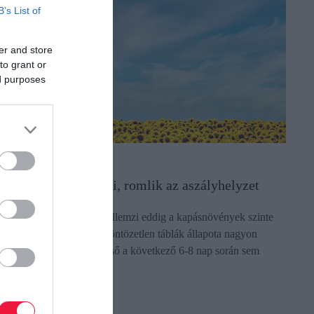
B’s List of
er and store
to grant or
ed purposes
DŐJÁRÁS
evés helyen fog esni, romlik az aszályhelyzet
sapadékhiány és aszály jellemzi eddig a kapásnövények szinte
eljes tenyészidőszakát, az öntözetlen táblák állapota nagyon
yenge. Országos, áztató eső a következő 6-8 nap során sem
árható, csak…
ectangle