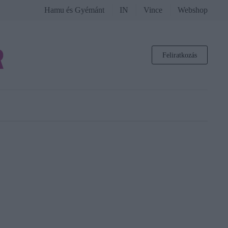
Hamu és Gyémánt
IN
Vince
Webshop
Feliratkozás