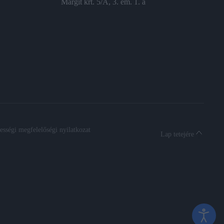
Margit krt. 5/A, 3. em. 1. a
sségi megfelelőségi nyilatkozat
Lap tetejére