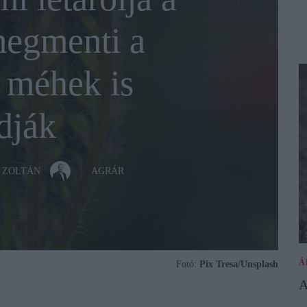
egmenti a
a méhek is
dják
 ZOLTÁN
AGRÁR
Á
Fotó:
Pix Tresa/Unsplash
A