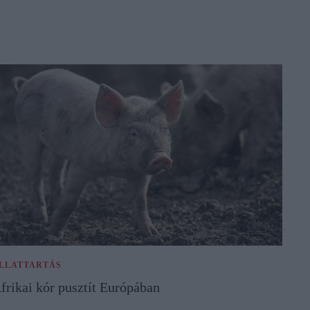
LLATTARTÁS
frikai kór pusztít Európában