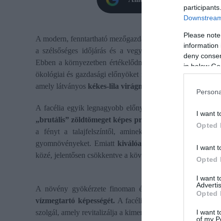
participants
Downstream 
Please note
A modern, fenntartható mezőgazdaságban a gazdáknak egyre 
information 
a szélsőséges időjárás és a vegyszeres gyomirtás szigo
deny consent
Ebben a környezetben értékelődnek fel azok a növénykult
in below Go
ökológiai és gazdasági előnyöket nyújtani. Az egyik legíg
amely látványos
kékes-lila virágmezői
mellett rendkívül h
Persona
A facélia egyik legnagyobb előnye a rendkívül gyors kezde
I want t
„brutális” zöldtömeget képes produkálni
rövid idő alatt
Opted 
a fényt a talajfelszíntől, aminek köszönhetően termés
gyomnövényeket. Emiatt
kiválóan beilleszthető a vetés
I want t
közé, jelentősen csökkentve a következő időszak gyomnyo
Opted 
I want 
Advertis
A növény gyökérzete finoman és mélyen átszövi a tala
Opted 
vízmegtartó képességét.
A facélia elhalt szerves anyagai
szolgál, amely revitalizálja a kimerült termőföldeket.
I want t
of my P