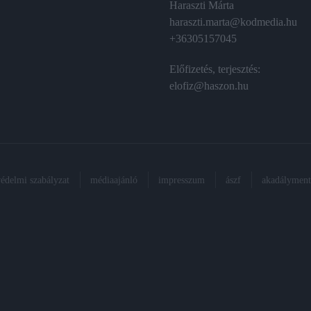
Haraszti Márta
haraszti.marta@kodmedia.hu
+36305157045
Előfizetés, terjesztés:
elofiz@haszon.hu
védelmi szabályzat
médiaajánló
impresszum
ászf
akadálymente