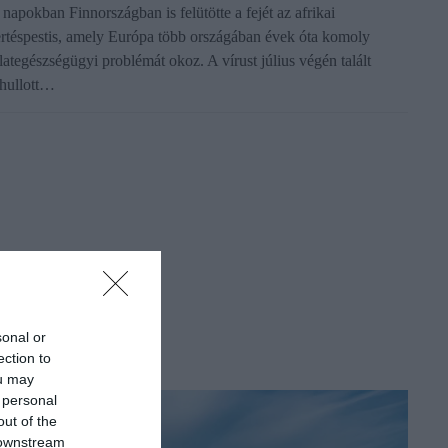
 napokban Finnországban is felütötte a fejét az afrikai
ertéspestis, amely Európa több országában évek óta komoly
llategészségügyi problémát okoz. A vírust július végén talált
lhullott…
sonal or
ection to
ou may
 personal
out of the
 downstream