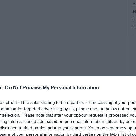
A
s
á
e
yomelnyomó képességével, kiváló
u -
Do Not Process My Personal Information
rágzatával a facélia egyre népszerűbb
to opt-out of the sale, sharing to third parties, or processing of your per
hazai gazdák körében.
formation for targeted advertising by us, please use the below opt-out s
r selection. Please note that after your opt-out request is processed y
eing interest-based ads based on personal information utilized by us or
disclosed to third parties prior to your opt-out. You may separately opt-
losure of your personal information by third parties on the IAB’s list of
rált forrásként a Google Keresőben!