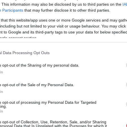
. This information may also be disclosed by us to third parties on the
IA
Participants
that may further disclose it to other third parties.
 that this website/app uses one or more Google services and may gath
több kihívással kell szembenézniük: a talajok kimerülése,
including but not limited to your visit or usage behaviour. You may click 
rodó szabályozása mind új megoldásokat követelnek meg.
 to Google and its third-party tags to use your data for below specifi
úrák, amelyek minimális ráfordítással is képesek komplex
ogle consent section.
éretesebb ilyen növény a
facélia
(más néven
mézelő herke)
,
asznos agronómiai tulajdonságokkal bír.
l Data Processing Opt Outs
ti fejlődése. Vetése után hamar kelésnek indul, és szinte
o opt-out of the Sharing of my personal data.
I
. Ez a dús lombozat és a sűrű állomány szinte teljesen elzárja
In
K
zetes módon, vegyszerek használata nélkül nyomja el a
forgóba
vagy
másodvetésként
a főbb szántóföldi kultúrák
o opt-out of the Sale of my Personal Data.
C
mását.
In
t
g
to opt-out of processing my Personal Data for Targeted
ing.
v
jt, am
i javítja annak szerkezetét, morzsalékosságát és
In
r
 értékes humuszt képeznek, így természetes zöldtrágyaként
o opt-out of Collection, Use, Retention, Sale, and/or Sharing
ersonal Data that Is Unrelated with the Purposes for which it