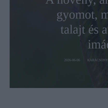
gyomot, m
talajt és 
imá
KARÁCSONY
2026-06-06