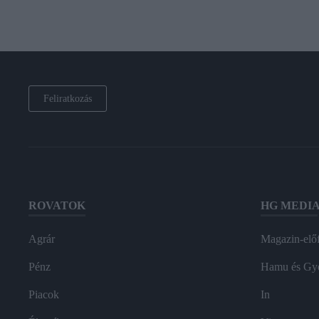
Feliratkozás
ROVATOK
HG MEDI
Agrár
Magazin-előf
Pénz
Hamu és Gy
Piacok
In