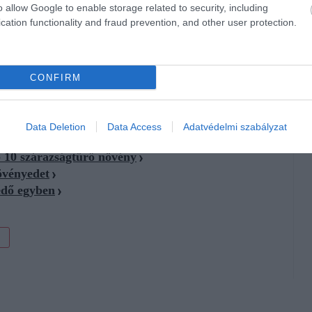
ági működését sodorja komoly veszélybe, hanem hosszabb
o allow Google to enable storage related to security, including
, ezáltal a teljes ökoszisztéma egyensúlyát is súlyosan
cation functionality and fraud prevention, and other user protection.
ak, hogy a faj a korábbi nyugat-európai és határ menti
bben az ázsiai lódarázs okozta veszélyről
itt lehet
olvasni.
CONFIRM
Data Deletion
Data Access
Adatvédelmi szabályzat
p 10 szárazságtűrő növény
övényedet
édő egyben