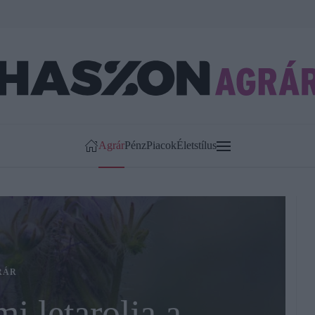
Agrár
Pénz
Piacok
Életstílus
RÁR
i letarolja a