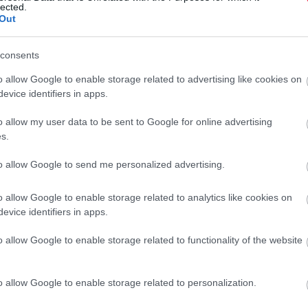
lected.
. Virágzási időszakban a facélia valóságos paradicsom
a
Out
- és pollenprodukciója
miatt a méhek imádják, így a
hatékonyan támogatja. A facélia alkalmazása így egyszerre
consents
-
mutatja be
a növényt az Agroinform.
o allow Google to enable storage related to advertising like cookies on
evice identifiers in apps.
o allow my user data to be sent to Google for online advertising
s.
őműves méhek titkai
to allow Google to send me personalized advertising.
os darázs
o allow Google to enable storage related to analytics like cookies on
evice identifiers in apps.
kártékony és agresszív ázsiai lódarázs, amely közvetlen
o allow Google to enable storage related to functionality of the website
 beporzási egyensúlyra. A szakirodalom és a szakemberek
na) megjelenése korántsem elhanyagolható probléma. Ez az
adászik a házi méhekre, ami miatt akár teljes méhcsaládok
o allow Google to enable storage related to personalization.
n kolónia képes
több tízezer méhet elpusztítani
a szezon