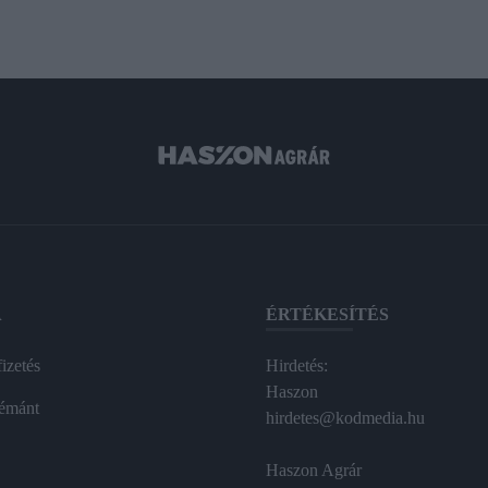
A
ÉRTÉKESÍTÉS
izetés
Hirdetés:
Haszon
émánt
hirdetes@kodmedia.hu
Haszon Agrár