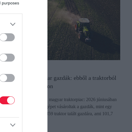
ed purposes
EZŐGAZDASÁG
ákapcsoltak a magyar gazdák: ebből a traktorból
ogy a legtöbb a nyáron
átványosan megmozdult a magyar traktorpiac: 2026 júniusában
öbb mint kétszer annyi új gépet vásároltak a gazdák, mint egy
vvel korábban. Összesen 359 traktor talált gazdára, ami 101,7
zázalékos…
ectangle