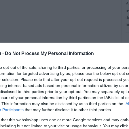
A
r
d
m
u -
Do Not Process My Personal Information
to opt-out of the sale, sharing to third parties, or processing of your per
formation for targeted advertising by us, please use the below opt-out s
r selection. Please note that after your opt-out request is processed y
yzetbe került a hazai málnatermesztés,
eing interest-based ads based on personal information utilized by us or
hez és brutális, kilónkénti 4000–5000
disclosed to third parties prior to your opt-out. You may separately opt-
losure of your personal information by third parties on the IAB’s list of
 vezetett a szezon kezdetén.
. This information may also be disclosed by us to third parties on the
IA
Participants
that may further disclose it to other third parties.
rált forrásként a Google Keresőben!
 that this website/app uses one or more Google services and may gath
including but not limited to your visit or usage behaviour. You may click 