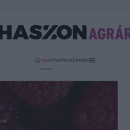
Agrár
Pénz
Piacok
Életstílus
RÁR