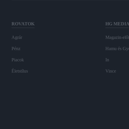
ROVATOK
HG MEDI
Agrár
Magazin-előf
Pénz
Hamu és Gy
Piacok
In
Életstílus
Vince