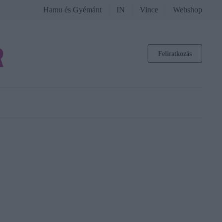
Hamu és Gyémánt
IN
Vince
Webshop
Feliratkozás