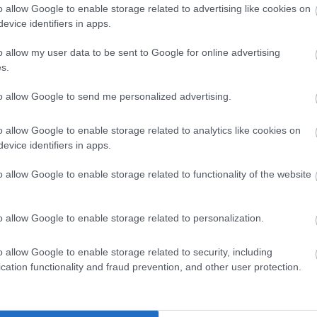
o allow Google to enable storage related to advertising like cookies on
evice identifiers in apps.
yasztod, kincset ér ez a bogyós növény
o allow my user data to be sent to Google for online advertising
s.
nk, hanem igazi vitaminbomba is, amelynek rendszeres
Kiemelkedően magas a
C-vitamin- és antioxidáns-tartalma,
to allow Google to send me personalized advertising.
k a sejtek öregedését gátló szabad gyökök lekötésében.
o allow Google to enable storage related to analytics like cookies on
n gazdag, kiváló választás a fogyókúrázóknak és a tudatosan
evice identifiers in apps.
k az emésztést, és segítenek egyensúlyban tartani a
o allow Google to enable storage related to functionality of the website
 hozzájárul a szív- és érrendszer egészségéhez, valamint a
 és
B-vitamint
is tartalmaz, ami javítja a koncentrációt, és
 tehát kihasználni a szezont, mert a friss málna igazi
o allow Google to enable storage related to personalization.
o allow Google to enable storage related to security, including
cation functionality and fraud prevention, and other user protection.