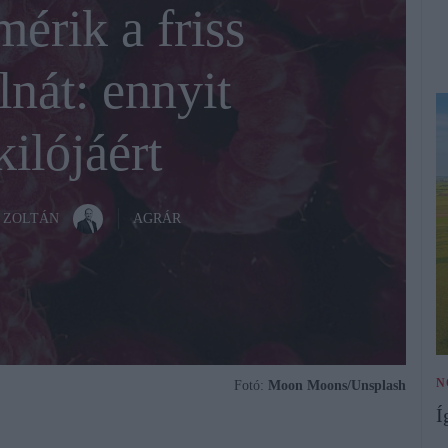
érik a friss
nát: ennyit
ilójáért
 ZOLTÁN
AGRÁR
N
Fotó:
Moon Moons/Unsplash
Í