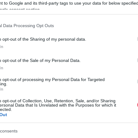
 to Google and its third-party tags to use your data for below specifi
ogle consent section.
málna a piacokra, a vásárlóknak idén mélyen a zsebükbe kell
k fogyasztani. Ahogy az Agroinform körképéből kiderül, a
l Data Processing Opt Outs
sülés szélére sodródott, a drasztikusan lecsökkent kínálat
o opt-out of the Sharing of my personal data.
In
dult meg a málna szezonális értékesítése, addig az ország
o opt-out of the Sale of my Personal Data.
t is elkérnek a málna kilójáért. A termelők szerint a magas
In
mennyiség drámai visszaesése indokolja.
M
to opt-out of processing my Personal Data for Targeted
R
ing.
ás – a perzselő hősokk és a tartós aszályok – miatt végleg
f
In
ben a málnabokrok egyszerűen kisülnek. A fogyasztók és a
 egyetemek (a MATE és a Soproni Egyetem) által Fertődön
o opt-out of Collection, Use, Retention, Sale, and/or Sharing
L
ersonal Data that Is Unrelated with the Purposes for which it
thetik, amelyek a jövőben fák árnyékolásával tennék újra
lected.
t
Out
rmesztést.
é
s
consents
r