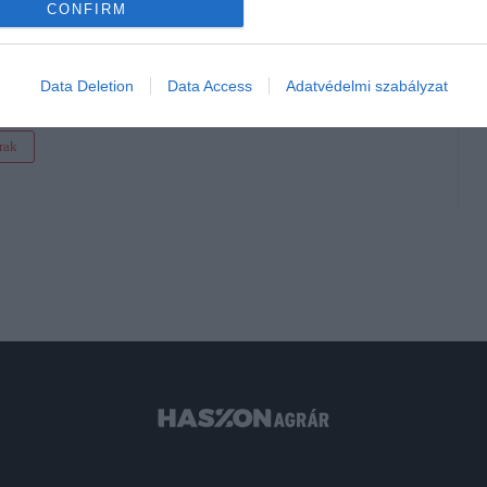
CONFIRM
 a bogyókkal!
rak
, lecsapott a hatóság
Data Deletion
Data Access
Adatvédelmi szabályzat
rak