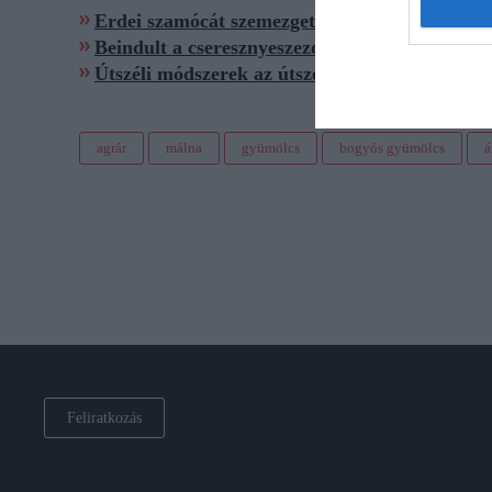
Erdei szamócát szemezgetnél? Vigyázz ezekkel
Beindult a cseresznyeszezon: itt tartanak az á
Útszéli módszerek az útszéli gyümölcsárusoknál
agrár
málna
gyümölcs
bogyós gyümölcs
á
Feliratkozás