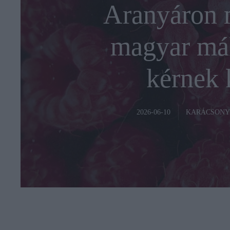
Aranyáron m
magyar mál
kérnek k
KARÁCSONY
2026-06-10