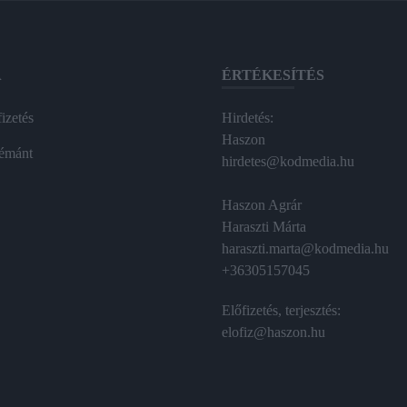
A
ÉRTÉKESÍTÉS
izetés
Hirdetés:
Haszon
émánt
hirdetes@kodmedia.hu
Haszon Agrár
Haraszti Márta
haraszti.marta@kodmedia.hu
+36305157045
Előfizetés, terjesztés:
elofiz@haszon.hu