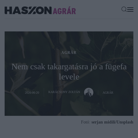
AGRÁR
Nem csak takargatásra jó a fügefa
levele
KARÁCSONY ZOLTÁN
2026-06-20
AGRÁR
Fotó:
serjan midili/Unsplash