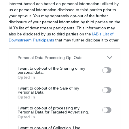
interest-based ads based on personal information utilized by
lombhullatást követően a növényt körbekeríteni, például
us or personal information disclosed to third parties prior to
dróthálóval, a belsejét pedig feltölteni falevéllel. A tetejét pedig
your opt-out. You may separately opt-out of the further
fedjük le kartonpapírral. A fügebokor telepítésénél az első szüretre
disclosure of your personal information by third parties on the
körülbelül három-négy évet kell várni, és utána ősszel már
IAB’s list of downstream participants. This information may
kóstolhatjuk is a gyümölcsöt.
also be disclosed by us to third parties on the
IAB’s List of
Downstream Participants
that may further disclose it to other
third parties.
Please note that this website/app uses one or more Google
Personal Data Processing Opt Outs
services and may gather and store information including but
not limited to your visit or usage behaviour. You may click to
I want to opt-out of the Sharing of my
Olvasd el ezt is!
personal data.
grant or deny consent to Google and its third-party tags to
Opted In
use your data for below specified purposes in below Google
Így csillapíthatod a fogfájást gyógynövényekkel
consent section.
I want to opt-out of the Sale of my
Így óvd meg a fügédet a fagyoktól
Personal Data.
Jól bírja a füge a magyar klímát
Opted In
I want to opt-out of processing my
Personal Data for Targeted Advertising.
növénytermesztés
agrár
kert
kiskert
füge
Opted In
I want to opt-out of Collection, Use,