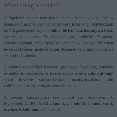
Süssük meg a levelet!
A fügelevél nyersen nem igazán mutatja különleges ízvilágát, a
benne rejlő aromák azonban sütés vagy főzés során bontakoznak
ki. A legjobb eredményt
a sütőben történő szárítás adja:
a fiatal,
egészséges leveleket 120 Celsius-fokon körülbelül 15 percig
érdemes szárítani, amíg ropogóssá nem válnak. Az így előkészített
levelekből
fűszer, aromás cukor, fűszersó
vagy akár különleges
szirup is készíthető.
A szárított fügelevéllel lekvárok, pudingok, fagylaltok, koktélok
és üdítők is ízesíthetők. A
levelek porrá őrölve cukorral vagy
sóval keverve
süteményekhez, mártogatósokhoz, sült
zöldségekhez és rizses fogásokhoz is kiválóak.
A növény egészségügyi szempontból sem érdektelen. A
fügelevelek
A-, B1- és B2-vitamint, valamint kalciumot, vasat,
foszfort és káliumot
tartalmaznak.