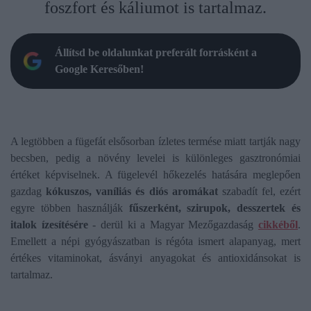
foszfort és káliumot is tartalmaz.
Állítsd be oldalunkat preferált forrásként a
Google Keresőben!
A legtöbben a fügefát elsősorban ízletes termése miatt tartják nagy
becsben, pedig a növény levelei is különleges gasztronómiai
értéket képviselnek. A fügelevél hőkezelés hatására meglepően
gazdag
kókuszos, vaníliás és diós aromákat
szabadít fel, ezért
egyre többen használják
fűszerként, szirupok, desszertek és
italok ízesítésére
- derül ki a Magyar Mezőgazdaság
cikkéből
.
Emellett a népi gyógyászatban is régóta ismert alapanyag, mert
értékes vitaminokat, ásványi anyagokat és antioxidánsokat is
tartalmaz.