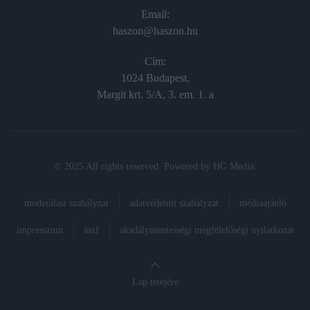
Email:
haszon@haszon.hu
Cím:
1024 Budapest,
Margit krt. 5/A, 3. em. 1. a
© 2025 All rights reserved. Powered by
HG Media
.
moderálási szabályzat
adatvédelmi szabályzat
médiaajánló
impresszum
ászf
akadálymentességi megfelelőségi nyilatkozat
Lap tetejére