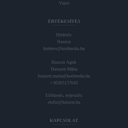
Vince
ÉRTÉKESÍTÉS
Hirdetés:
Haszon
hirdetes@kodmedia.hu
Haszon Agrár
Haraszti Márta
haraszti.marta@kodmedia.hu
+36305157045
Előfizetés, terjesztés:
elofiz@haszon.hu
KAPCSOLAT