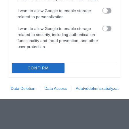
I want to allow Google to enable storage
related to personalization.
I want to allow Google to enable storage
related to security, including authentication
functionality and fraud prevention, and other
IDŐJÁRÁS
user protection.
Meddig tarthat az újabb hőhullám?
Legalább egy héten át számíthatunk 35-40 fok közötti napi
CONFIRM
csúcshőmérsékletekre. A jelenlegi hő- és vízstressz hatására a
szántóföldi növények idő előtt száradása folytatódik, és a
természetes…
Data Deletion
Data Access
Adatvédelmi szabályzat