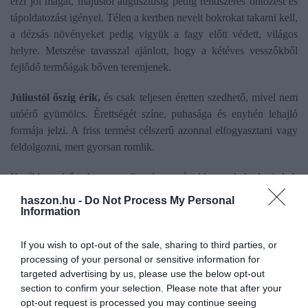
érzi jól magát, májustól augusztusig pedig rendszeres öntözést és
tápoldatozást igényel. Télen a kertben nevelt bokrokat takarni kell,
a dézsás növényeket pedig vigyük a fagy előtt védett, világos
helyre. Metszése tavasszal ajánlott, hogy a kétéves vesszőkből
fejlődő termőágak bőven teremjenek.
Júliustól őszig érik,
és csak teljesen éretten szedhető, mivel nem
utóérő gyümölcs. Érettségét színe, puhasága és enyhén lehajló
formája jelzi. A friss termést célszerű azonnal elfogyasztani vagy
feldolgozni, mert gyorsan romlik.
Korábban elsősorban a mediterrán országokban voltak elterjedtek
a fügefák, azonban a klímaváltozás hatására hazánkban is egyre
haszon.hu -
Do Not Process My Personal
gyakrabban találkozni lehet a növénnyel. Kevés kártevője és
Information
betegsége van. Szinte bármilyen talajban jól érzi magát, azonban
rengeteg fényre és melegre van szüksége ahhoz, hogy bőséges
If you wish to opt-out of the sale, sharing to third parties, or
processing of your personal or sensitive information for
termést hozzon.
targeted advertising by us, please use the below opt-out
section to confirm your selection. Please note that after your
Nagyon fontos, hogy
ősszel se feledkezzünk meg a metszéséről.
opt-out request is processed you may continue seeing
Télre érdemes betakarni. A takaráshoz a legmegfelelőbb a