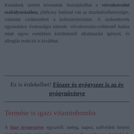
Kutatások szerint kivonatuk hozzájárulhat a
vércukorszint
szabályozásához,
jótékony hatással van az inzulinérzékenységre,
valamint csökkentheti a koleszterinszintet. A szakemberek
ugyanakkor óvatosságra intenek: vércukorszint-csökkentő hatása
miatt egyes esetekben körültekintő alkalmazást igényel, és
allergiás reakciót is kiválthat.
Ez is érdekelhet!
Fűszer és gyógyszer is az év
gyógynövénye
Termése is igazi vitaminbomba
A
füge termesztése
egyszerű: meleg, napos, szélvédett helyen