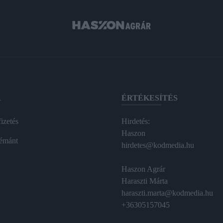
A
ÉRTÉKESÍTÉS
izetés
Hirdetés:
Haszon
émánt
hirdetes@kodmedia.hu
Haszon Agrár
Haraszti Márta
haraszti.marta@kodmedia.hu
+36305157045