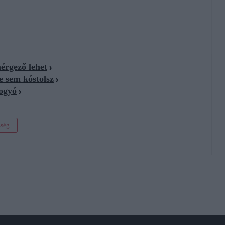
érgező lehet
e sem kóstolsz
bogyó
zség