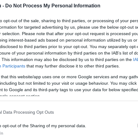
u -
Do Not Process My Personal Information
en és elhanyagolt területeken terjed a foltos bürök, de
to opt-out of the sale, sharing to third parties, or processing of your per
virágernyőket hozó, akár
kétméteresre is megnövő növény
formation for targeted advertising by us, please use the below opt-out s
 a figyelmet az
Agroinform
.
r selection. Please note that after your opt-out request is processed y
eing interest-based ads based on personal information utilized by us or
disclosed to third parties prior to your opt-out. You may separately opt-
losure of your personal information by third parties on the IAB’s list of
. This information may also be disclosed by us to third parties on the
IA
madja meg, súlyos esetben pedig légzésbénulást és fulladást
Participants
that may further disclose it to other third parties.
s lehet.
Nem véletlen, hogy a legenda szerint az ókorban
 that this website/app uses one or more Google services and may gath
A
including but not limited to your visit or usage behaviour. You may click 
B
 to Google and its third-party tags to use your data for below specifi
, mert ilyenkor még nem érződik erős, kellemetlen szaga.
ogle consent section.
t
t áraszt, vastag, üreges szárát pedig lilás-barnás foltok
l Data Processing Opt Outs
A
k
yősvirágzatú növényeket gyűjteniük, mert a hasonló fajok
o opt-out of the Sharing of my personal data.
r
el. A foltos bürök például
könnyedén összetéveszthető a
In
abollyal - is.