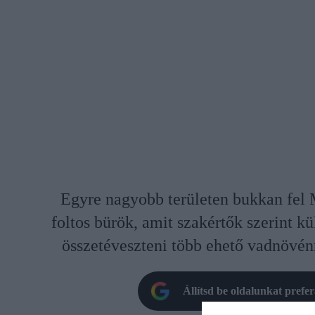
Egyre nagyobb területen bukkan fel
foltos bürök, amit szakértők szerint k
összetéveszteni több ehető vadnövén
Állítsd be oldalunkat prefe