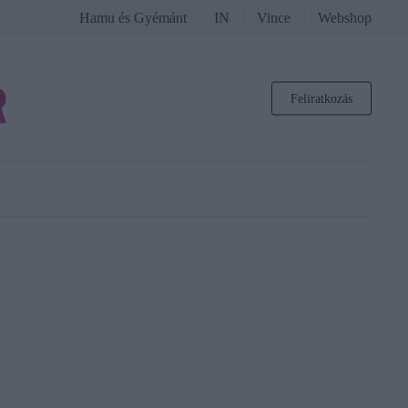
Hamu és Gyémánt
IN
Vince
Webshop
Feliratkozás