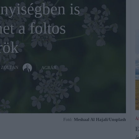
nyiségben is
et a foltos
rök
 ZOLTÁN
AGRÁR
Á
Fotó:
Meshaal Al Hajali/Unsplash
E
á