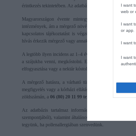
I want t
érintkezés tekintetében. Az adatbázis itt tekinthető meg.
web or d
Magyarországon évente mintegy 200–250 növénymérgezé
I want t
intézmények, ám a mérgező növények véletlen vagy szándék
or app.
kapcsolatos tájékoztatást is végző Egészségügyi Toxiko
hívás érkezik mérgező vagy annak vélt növények lenyeléséve
I want t
A legtöbb ilyen incidens az 1–4 éves korosztályt érinti, m
I want t
a szájukba venni, megkóstolni. Esetükben leggyakrabban a
authenti
elfogyasztása vagy a nektár kóstolgatása okozhat mérgezést
A mérgező hatásra, a várható tünetekre és a szükséges t
megfigyelés vagy a kórházi ellátás szükségessége – vonat
zöldszámán, a
06 (80) 20 11 99 telefonszámon
kérhető tájé
Az adatbázis tartalmaz információt a növények által ki
szempontjából), valamint általános tanácsokat is ad arra v
tegyünk, ha pollenallergiában szenvedünk.