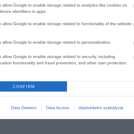
o allow Google to enable storage related to analytics like cookies on
evice identifiers in apps.
si esetet jelentenek az ellátást végző egészségügyi
o allow Google to enable storage related to functionality of the website
os fogyasztása ennél jóval gyakoribb. Az ilyen esetekkel
lógiai Tájékoztató Szolgálathoz (ETTSZ) évente 350–450
l, illetve nedvük bőrre kerülésével kapcsolatban.
o allow Google to enable storage related to personalization.
ivel a kisgyermekek ebben az életkorban hajlamosak mindent
o allow Google to enable storage related to security, including
 színes bogyók, virágok, a vázában tartott virág vízének
cation functionality and fraud prevention, and other user protection.
.
eendőkre – mint például az elsősegélynyújtás, az otthoni
CONFIRM
kozóan az ETTSZ ingyenesen hívható, éjjel-nappal elérhető
koztatás.
Data Deletion
Data Access
Adatvédelmi szabályzat
váltott hatások erősségéről (mérgezés vagy allergenitás
onatkozóan, hogyan előzhetjük meg a mérgezést, illetve mit