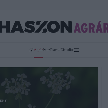
Agrár
Pénz
Piacok
Életstílus
ÉNY