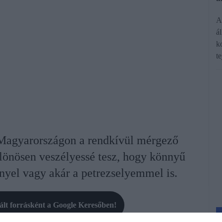
A
ál
k
t
 Magyarországon a rendkívül mérgező
ülönösen veszélyessé tesz, hogy könnyű
nyel vagy akár a petrezselyemmel is.
rált forrásként a Google Keresőben!