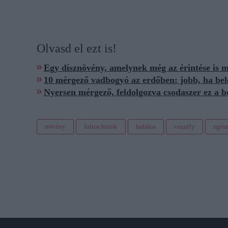
Olvasd el ezt is!
Egy dísznövény, amelynek még az érintése is m
10 mérgező vadbogyó az erdőben: jobb, ha bel
Nyersen mérgező, feldolgozva csodaszer ez a 
növény
foltos bürök
halálos
veszély
egés