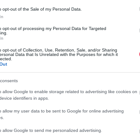
o opt-out of the Sale of my Personal Data.
In
to opt-out of processing my Personal Data for Targeted
ing.
In
növény, de minden része mérgező
o opt-out of Collection, Use, Retention, Sale, and/or Sharing
ersonal Data that Is Unrelated with the Purposes for which it
lected.
Out
consents
nt honlapján
elérhetővé vált egy új adatbázis,
amely a
hatású vagy rákkeltő növényfajokat tartalmazza.
o allow Google to enable storage related to advertising like cookies on
evice identifiers in apps.
csolatban gyakran érkeznek lakossági megkeresések vagy
erre, hanem – ahol megbízható információ rendelkezésre
o allow my user data to be sent to Google for online advertising
s.
to allow Google to send me personalized advertising.
l, így azok könnyebben beazonosíthatók. Emellett részletes
 – például lenyelés, pollen belélegzése vagy bőrrel való