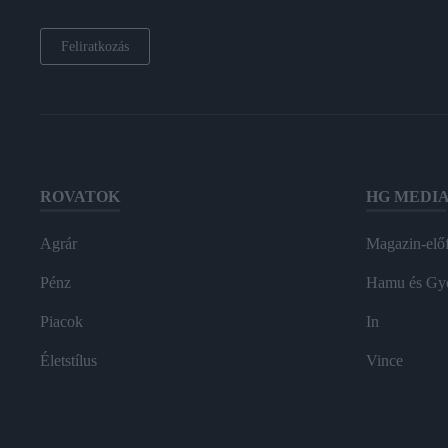
Feliratkozás
ROVATOK
HG MEDI
Agrár
Magazin-előf
Pénz
Hamu és Gy
Piacok
In
Életstílus
Vince