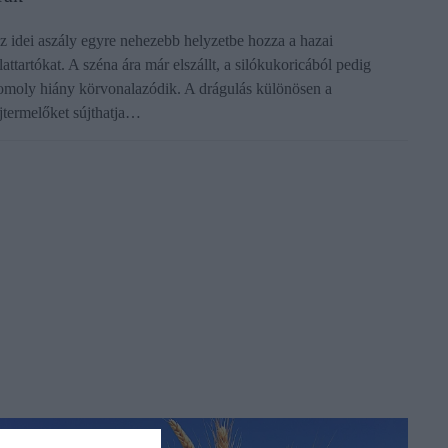
z idei aszály egyre nehezebb helyzetbe hozza a hazai
lattartókat. A széna ára már elszállt, a silókukoricából pedig
omoly hiány körvonalazódik. A drágulás különösen a
ejtermelőket sújthatja…