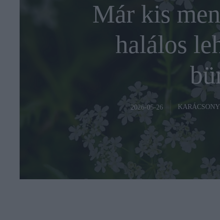
Már kis men
halálos leh
bü
KARÁCSONY
2026-05-26