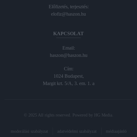
Előfizetés, terjesztés:
elofiz@haszon.hu
KAPCSOLAT
Email:
haszon@haszon.hu
Cím:
1024 Budapest,
Margit krt. 5/A, 3. em. 1. a
© 2025 All rights reserved. Powered by
HG Media
.
moderálási szabályzat
adatvédelmi szabályzat
médiaajánló