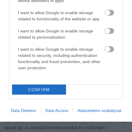
device identifiers in apps.
I want to allow Google to enable storage
related to functionality of the website or app.
I want to allow Google to enable storage
related to personalization.
I want to allow Google to enable storage
related to security, including authentication
functionality and fraud prevention, and other
user protection.
CONFIRM
NÖVÉNYTERMESZTÉS
Rendkívüli riadókészültség az aszály miatt
Data Deletion
Data Access
Adatvédelmi szabályzat
Az ország háromnegyedében súlyos a vízhiány, ezért a
legmagasabb fokozatú riadókészültséget léptettük életbe, a vízügyi
ágazat így az azonnali beavatkozásokat és a szükséges