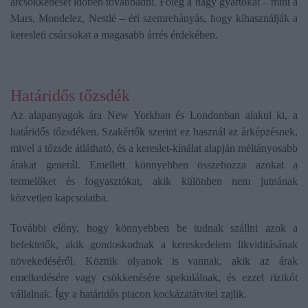
árcsökkenését időben továbbadni. Főleg a nagy gyártókat – mint a
Mars, Mondelez, Nestlé – éri szemrehányás, hogy kihasználják a
keresleti csúcsokat a magasabb árrés érdekében.
Határidős tőzsdék
Az alapanyagok ára New Yorkban és Londonban alakul ki, a
határidős tőzsdéken. Szakértők szerint ez használ az árképzésnek,
mivel a tőzsde átlátható, és a kereslet-kínálat alapján méltányosabb
árakat generál. Emellett könnyebben összehozza azokat a
termelőket és fogyasztókat, akik különben nem jutnának
közvetlen kapcsolatba.
További előny, hogy könnyebben be tudnak szállni azok a
befektetők, akik gondoskodnak a kereskedelem likviditásának
növekedéséről. Köztük olyanok is vannak, akik az árak
emelkedésére vagy csökkenésére spekulálnak, és ezzel rizikót
vállalnak. Így a határidős piacon kockázatátvitel zajlik.