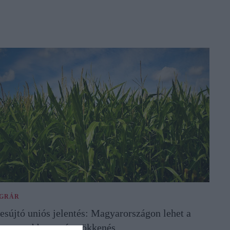
GRÁR
esújtó uniós jelentés: Magyarországon lehet a
egnagyobb terméscsökkenés