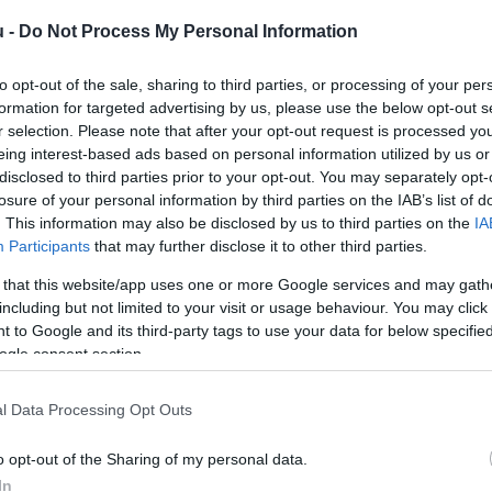
u -
Do Not Process My Personal Information
R
M
to opt-out of the sale, sharing to third parties, or processing of your per
v
formation for targeted advertising by us, please use the below opt-out s
l
r selection. Please note that after your opt-out request is processed y
eing interest-based ads based on personal information utilized by us or
disclosed to third parties prior to your opt-out. You may separately opt-
losure of your personal information by third parties on the IAB’s list of
. This information may also be disclosed by us to third parties on the
IA
Participants
that may further disclose it to other third parties.
 that this website/app uses one or more Google services and may gath
aranyszínű sárgaságbetegségét okozó
including but not limited to your visit or usage behaviour. You may click 
 to Google and its third-party tags to use your data for below specifi
ai szőlőkabóca elleni védekezésben -
ogle consent section.
erlánc-biztonsági Hivatal.
l Data Processing Opt Outs
rált forrásként a Google Keresőben!
o opt-out of the Sharing of my personal data.
In