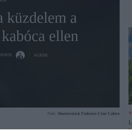
ŐLŐ
a küzdelem a
 kabóca ellen
JÁNOS
AGRÁR
A
Fotó:
Shutterstock Federico Cruz Calero
L
l