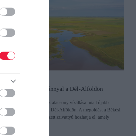
ÖVÉNYTERMESZTÉS
gy küzdenek a vízhiánnyal a Dél-Alföldön
 tartós aszály és a Körösök alacsony vízállása miatt újabb
endkívüli vízpótlás indult a Dél-Alföldön. A megoldást a Békési
uzzasztónál üzembe helyezett szivattyú hozhatja el, amely
ásodpercenként…
ectangle