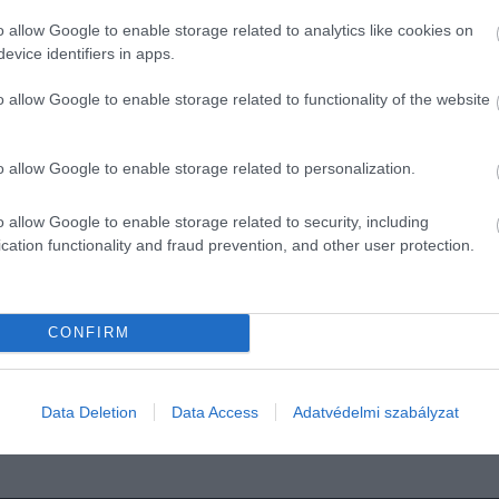
rségi szinten is hozzájárulhat a fertőzés visszaszorításához.
o allow Google to enable storage related to analytics like cookies on
ális információkkal együtt a Nébih honlapján érhető el.
evice identifiers in apps.
o allow Google to enable storage related to functionality of the website
o allow Google to enable storage related to personalization.
o allow Google to enable storage related to security, including
cation functionality and fraud prevention, and other user protection.
ászat
CONFIRM
Data Deletion
Data Access
Adatvédelmi szabályzat