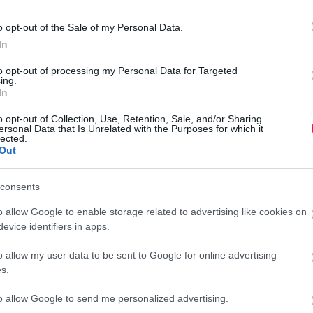
o opt-out of the Sale of my Personal Data.
eladat, ehhez viszont elengedhetetlen a pontos megfigyelés.
In
 kérge alatt telelnek, a lárvák az időjárástól függően május
to opt-out of processing my Personal Data for Targeted
ing.
In
 szőlőt, elsősorban a tőkék alsó részén található hajtásokat.
b, mert a rovarok ilyenkor még kevésbé mozgékonyak.
o opt-out of Collection, Use, Retention, Sale, and/or Sharing
ersonal Data that Is Unrelated with the Purposes for which it
 kiválasztott levél fonáki oldalát érdemes megnézni.
lected.
Out
resztül, közben fokozatosan nőnek, a színük az áttetsző
sesbarnára változik, miközben egyre határozottabbá válnak a
N
consents
 segíti az utolsó potrohszelvényen látható két fekete folt.
Í
eavatkozásra már a korai lárvaállapotokban szükség van,
o allow Google to enable storage related to advertising like cookies on
evice identifiers in apps.
A
r
o allow my user data to be sent to Google for online advertising
d
s.
m
to allow Google to send me personalized advertising.
a védekezési felhívásokat ez alapján adják ki. A szőlőket a
r