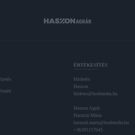
A
ÉRTÉKESÍTÉS
izetés
Hirdetés:
Haszon
émánt
hirdetes@kodmedia.hu
Haszon Agrár
Haraszti Márta
haraszti.marta@kodmedia.hu
+36305157045