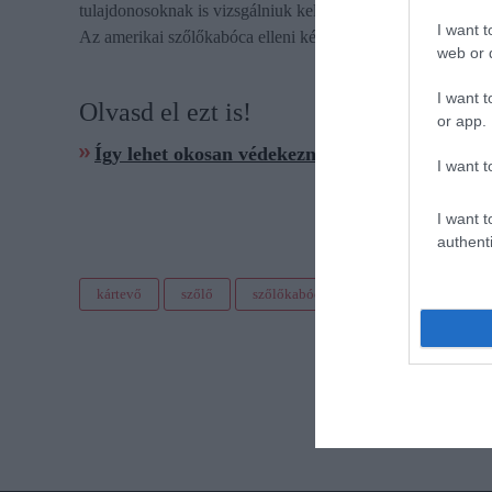
tulajdonosoknak is vizsgálniuk kell, a hatékony megelőzés té
I want t
Az amerikai szőlőkabóca elleni készítmények listája az aktu
web or d
I want t
Olvasd el ezt is!
or app.
Így lehet okosan védekezni a szőlőkabóca ellen
I want t
I want t
authenti
kártevő
szőlő
szőlőkabóca
védekezés
bor