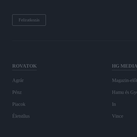
Feliratkozás
ROVATOK
HG MEDI
Agrár
Magazin-előf
Pénz
Hamu és Gy
Piacok
In
Életstílus
Vince