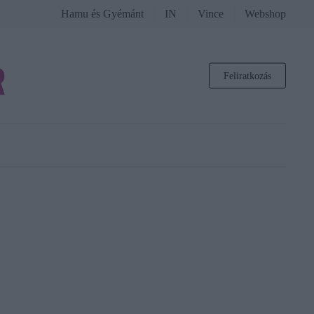
Hamu és Gyémánt
IN
Vince
Webshop
Feliratkozás