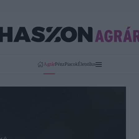
Agrár
Pénz
Piacok
Életstílus