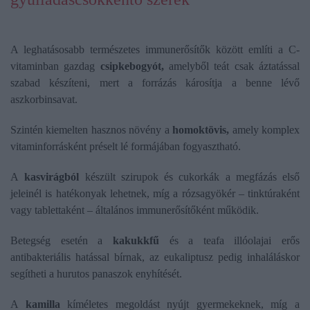
A leghatásosabb természetes immunerősítők között említi a C-
vitaminban gazdag
csipkebogyót,
amelyből teát csak áztatással
szabad készíteni, mert a forrázás károsítja a benne lévő
aszkorbinsavat.
Szintén kiemelten hasznos növény a
homoktövis,
amely komplex
vitaminforrásként préselt lé formájában fogyasztható.
A
kasvirágból
készült szirupok és cukorkák a megfázás első
jeleinél is hatékonyak lehetnek, míg a rózsagyökér – tinktúraként
vagy tablettaként – általános immunerősítőként működik.
Betegség esetén a
kakukkfű
és a teafa illóolajai erős
antibakteriális hatással bírnak, az eukaliptusz pedig inhaláláskor
segítheti a hurutos panaszok enyhítését.
A
kamilla
kíméletes megoldást nyújt gyermekeknek, míg a