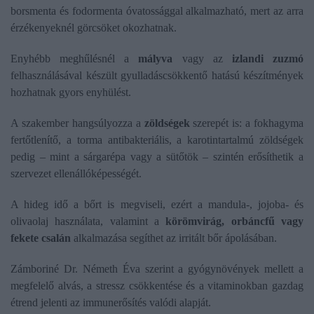
borsmenta és fodormenta óvatossággal alkalmazható, mert az arra
érzékenyeknél görcsöket okozhatnak.
Enyhébb meghűlésnél a
mályva
vagy az
izlandi zuzmó
felhasználásával készült gyulladáscsökkentő hatású készítmények
hozhatnak gyors enyhülést.
A szakember hangsúlyozza a
zöldségek
szerepét is: a fokhagyma
fertőtlenítő, a torma antibakteriális, a karotintartalmú zöldségek
pedig – mint a sárgarépa vagy a sütőtök – szintén erősíthetik a
szervezet ellenállóképességét.
A hideg idő a bőrt is megviseli, ezért a mandula-, jojoba- és
olivaolaj használata, valamint a
körömvirág, orbáncfű vagy
fekete csalán
alkalmazása segíthet az irritált bőr ápolásában.
Zámboriné Dr. Németh Éva szerint a gyógynövények mellett a
megfelelő alvás, a stressz csökkentése és a vitaminokban gazdag
étrend jelenti az immunerősítés valódi alapját.