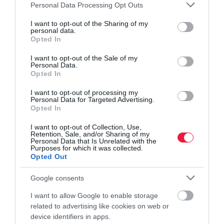
Please note that this website/app uses one or more Google
Megfelelő elkészítéssel és mértékkel fogyasztva azonban a
Personal Data Processing Opt Outs
services and may gather and store information including but
savanyú káposzta igazi egészségvédő csodaszer a konyhában.
not limited to your visit or usage behaviour. You may click to
I want to opt-out of the Sharing of my
personal data.
grant or deny consent to Google and its third-party tags to
Opted In
use your data for below specified purposes in below Google
consent section.
I want to opt-out of the Sale of my
Personal Data.
Ez is érdekelhet!
Ennyi C-vitaminra van
Opted In
szüksége a szervezetnek
I want to opt-out of processing my
Personal Data for Targeted Advertising.
Opted In
I want to opt-out of Collection, Use,
Retention, Sale, and/or Sharing of my
Personal Data that Is Unrelated with the
Olvasd el ezt is!
Purposes for which it was collected.
Opted Out
Otthon is nevelhetsz zöld vitaminbombákat
Ne hagyd ki ezt az itthon is ismert, megfizethető
Google consents
vitaminbombát
I want to allow Google to enable storage
Az alma rokona, de annál egészségesebb
related to advertising like cookies on web or
device identifiers in apps.