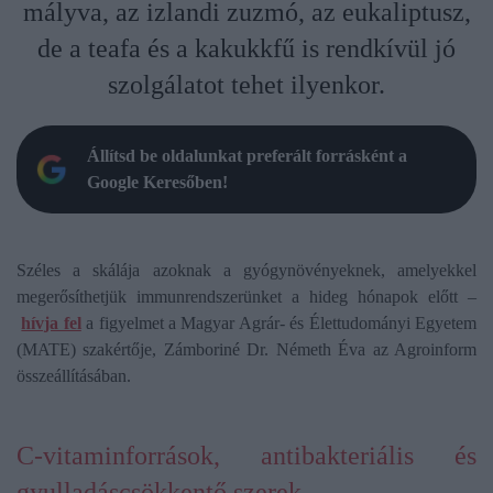
mályva, az izlandi zuzmó, az eukaliptusz,
de a teafa és a kakukkfű is rendkívül jó
szolgálatot tehet ilyenkor.
Állítsd be oldalunkat preferált forrásként a
Google Keresőben!
Széles a skálája azoknak a gyógynövényeknek, amelyekkel
megerősíthetjük immunrendszerünket a hideg hónapok előtt –
hívja fel
a figyelmet a Magyar Agrár- és Élettudományi Egyetem
(MATE) szakértője, Zámboriné Dr. Németh Éva az Agroinform
összeállításában.
C-vitaminforrások, antibakteriális és
gyulladáscsökkentő szerek