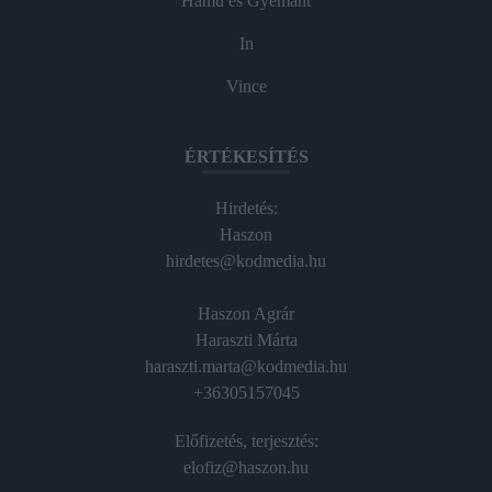
Hamu és Gyémánt
In
Vince
ÉRTÉKESÍTÉS
Hirdetés:
Haszon
hirdetes@kodmedia.hu
Haszon Agrár
Haraszti Márta
haraszti.marta@kodmedia.hu
+36305157045
Előfizetés, terjesztés:
elofiz@haszon.hu