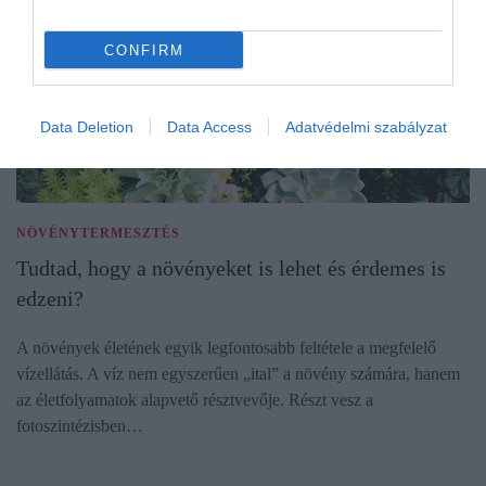
CONFIRM
Data Deletion
Data Access
Adatvédelmi szabályzat
NÖVÉNYTERMESZTÉS
Tudtad, hogy a növényeket is lehet és érdemes is
edzeni?
A növények életének egyik legfontosabb feltétele a megfelelő
vízellátás. A víz nem egyszerűen „ital” a növény számára, hanem
az életfolyamatok alapvető résztvevője. Részt vesz a
fotoszintézisben…