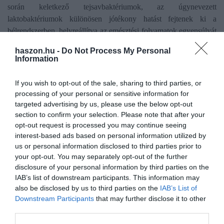
során keletkező tejsavbaktériumok, az úgynevezett
laktobaktériumok különösen jótékony hatást fejtenek ki a
bélrendszerben, helyreállítva az emésztési folyamatok egyensúlyát
stressz, fertőzés vagy antibiotikum-kúra után.
haszon.hu -
Do Not Process My Personal
Information
A savanyú káposzta
magas rosttartalmának
köszönhetően
a
bélrendszer természetes „seprűjeként”
működik: segít
If you wish to opt-out of the sale, sharing to third parties, or
eltávolítani a salakanyagokat és elősegíti a rendszeres emésztést. A
processing of your personal or sensitive information for
káposzta leve sem vész kárba, hiszen napi 1 dl fogyasztása
targeted advertising by us, please use the below opt-out
támogatja a bélflórát, és méregteleníti a májat is.
section to confirm your selection. Please note that after your
opt-out request is processed you may continue seeing
Sokoldalúan felhasználható: főzve, de nyersen is fogyasztható,
interest-based ads based on personal information utilized by
us or personal information disclosed to third parties prior to
készülhet belőle leves, rakott ételek vagy saláta. Főzéskor arra
your opt-out. You may separately opt-out of the further
érdemes odafigyelni, hogy ne főzzük túl, így megőrizhetjük
disclosure of your personal information by third parties on the
ropogósságát és tápanyagait.
IAB’s list of downstream participants. This information may
also be disclosed by us to third parties on the
IAB’s List of
Az emésztőrendszeri problémákkal küzdőknek, különösen az
Downstream Participants
that may further disclose it to other
epebetegeknek érdemes óvatosan fogyasztani, mivel a rostok és az
third parties.
illóolajok puffadást vagy kellemetlen teltségérzetet okozhatnak.