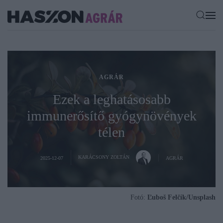
AGRÁR
Ezek a leghatásosabb
immunerősítő gyógynövények
télen
KARÁCSONY ZOLTÁN
2025-12-07
AGRÁR
Fotó:
Ľuboš Felčík/Unsplash