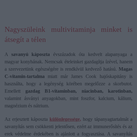
Nagyszüleink multivitaminja minket is
átsegít a télen
A
savanyú káposzta
évszázadok óta kedvelt alapanyaga a
magyar konyhának. Nemcsak ételeinket gazdagítja ízével, hanem
a szervezetünk egészségére is rendkívül kedvező hatású.
Magas
C-vitamin-tartalma
miatt már James Cook hajóskapitány is
használta, hogy a legénység körében megelőzze a skorbutot.
Emellett
gazdag B1-vitaminban, niacinban, karotinban,
valamint ásványi anyagokban, mint foszfor, kalcium, kálium,
magnézium és nátrium.
Az erjesztett káposzta
különlegessége,
hogy tápanyagtartalmát a
savanyítás sem csökkenti jelentősen, ezért az immunerősítés és az
erek védelme érdekében is ajánlott a fogyasztása. A savanyítás