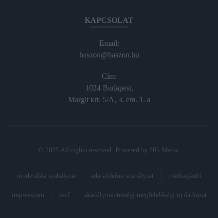
KAPCSOLAT
Email:
haszon@haszon.hu
Cím:
1024 Budapest,
Margit krt. 5/A, 3. em. 1. a
© 2025 All rights reserved. Powered by
HG Media
.
moderálási szabályzat
adatvédelmi szabályzat
médiaajánló
impresszum
ászf
akadálymentességi megfelelőségi nyilatkozat