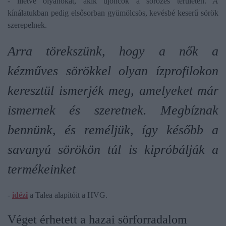
- illetve olyanokat, akik újoncok a sörözés területén. A
kínálatukban pedig elsősorban gyümölcsös, kevésbé keserű sörök
szerepelnek.
Arra törekszünk, hogy a nők a
kézműves sörökkel olyan ízprofilokon
keresztül ismerjék meg, amelyeket már
ismernek és szeretnek. Megbíznak
bennünk, és reméljük, így később a
savanyú sörökön túl is kipróbálják a
termékeinket
-
idézi
a Talea alapítóit a HVG.
Véget érhetett a hazai sörforradalom