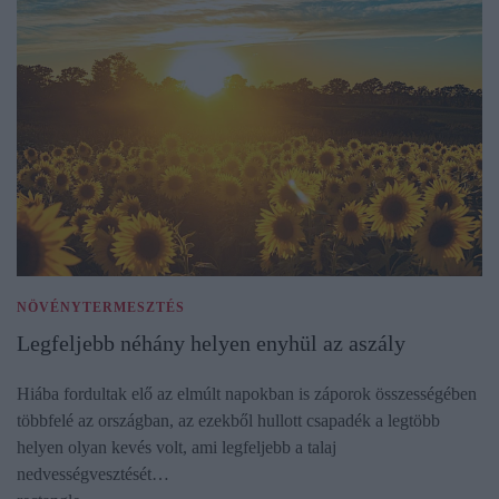
NÖVÉNYTERMESZTÉS
Legfeljebb néhány helyen enyhül az aszály
Hiába fordultak elő az elmúlt napokban is záporok összességében
többfelé az országban, az ezekből hullott csapadék a legtöbb
helyen olyan kevés volt, ami legfeljebb a talaj
nedvességvesztését…