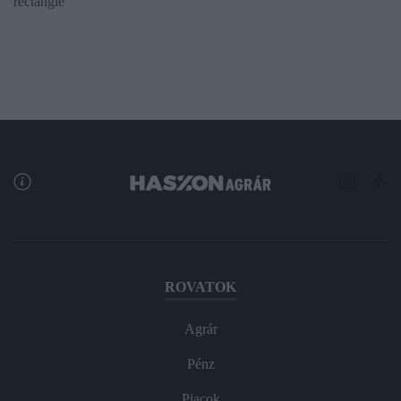
rectangle
ROVATOK
Agrár
Pénz
Piacok