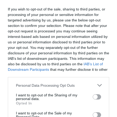
-
idéztük
Kántor Sándort, a legnagyobb hazai gyártókat tömörítő
If you wish to opt-out of the sale, sharing to third parties, or
Magyar Sörgyártók Szövetségének igazgatóját a napokban.
processing of your personal or sensitive information for
targeted advertising by us, please use the below opt-out
Azonban úgy tűnik, a nagyüzemeknél jóval nehezebb helyzetbe
section to confirm your selection. Please note that after your
kerültek a kisebb sörgyártók. Gyenge Zsolt, a Fóti Sörfőzdék
opt-out request is processed you may continue seeing
vezetője, valamint a Kisüzemi Sörfőzdék Országos Egyesületének
interest-based ads based on personal information utilized by
az elnöke szerint az energiakrízis a kis főzdékre különösen rossz
us or personal information disclosed to third parties prior to
your opt-out. You may separately opt-out of the further
hatással volt. Emellett a szakképzett munkaerő hiánya, és
disclosure of your personal information by third parties on the
bizonyos alapanyagok árának az elszállása is nagyon
IAB’s list of downstream participants. This information may
kedvezőtlenül érintette a szektort.
also be disclosed by us to third parties on the
IAB’s List of
Downstream Participants
that may further disclose it to other
third parties.
Prischetzky Botond, a MONYO Brewing brand
Please note that this website/app uses one or more Google
managere ehhez hozzátette, a koronavírus-járvány
Personal Data Processing Opt Outs
services and may gather and store information including but
és utóhatásai, a rendkívül magas infláció, az
not limited to your visit or usage behaviour. You may click to
I want to opt-out of the Sharing of my
personal data.
euróval szemben nagyon gyenge forintárfolyam,
grant or deny consent to Google and its third-party tags to
Opted In
use your data for below specified purposes in below Google
valamint az ukrajnai háború (például sörösüvegek
consent section.
I want to opt-out of the Sale of my
érkeztek korábban Ukrajnából) is rosszul jött a
Personal Data.