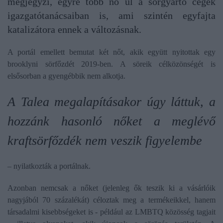
megjegyzi, egyre több nő ül a sörgyártó cégek
igazgatótanácsaiban is, ami szintén egyfajta
katalizátora ennek a változásnak.
A portál emellett bemutat két nőt, akik együtt nyitottak egy
brooklyni sörfőzdét 2019-ben. A söreik célközönségét is
elsősorban a gyengébbik nem alkotja.
A Talea megalapításakor úgy láttuk, a
hozzánk hasonló nőket a meglévő
kraftsörfőzdék nem veszik figyelembe
– nyilatkozták a portálnak.
Azonban nemcsak a nőket (jelenleg ők teszik ki a vásárlóik
nagyjából 70 százalékát) céloztak meg a termékeikkel, hanem
társadalmi kisebbségeket is - például az LMBTQ közösség tagjait