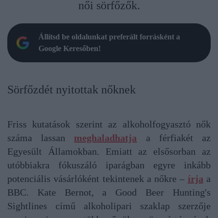
női sörfőzők.
Állítsd be oldalunkat preferált forrásként a
Google Keresőben!
Sörfőzdét nyitottak nőknek
Friss kutatások szerint az alkoholfogyasztó nők
száma lassan
meghaladhatja
a férfiakét az
Egyesült Államokban. Emiatt az elsősorban az
utóbbiakra fókuszáló iparágban egyre inkább
potenciális vásárlóként tekintenek a nőkre –
írja
a
BBC. Kate Bernot, a Good Beer Hunting's
Sightlines című alkoholipari szaklap szerzője