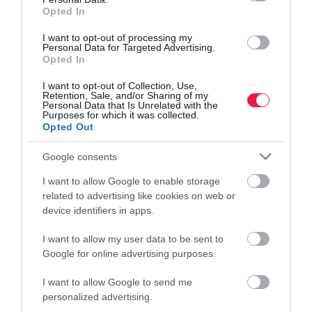
Opted In
magyar söriparnak. Emellett a gazdasági
nehézségek miatt a kraftsörök kereslete is
I want to opt-out of processing my
Personal Data for Targeted Advertising.
megcsappant a kontinensen, illetve a piac is
Opted In
telítődött. Mindezek hatására jelenleg heti szinten
I want to opt-out of Collection, Use,
hallani, hogy bezár egy-két sörfőzde Európában.
Retention, Sale, and/or Sharing of my
Personal Data that Is Unrelated with the
Purposes for which it was collected.
Opted Out
nők
sör
sörfőzde
amerika
kraftsör
Google consents
kézműves
sörfőzés
I want to allow Google to enable storage
related to advertising like cookies on web or
device identifiers in apps.
I want to allow my user data to be sent to
Google for online advertising purposes.
I want to allow Google to send me
personalized advertising.