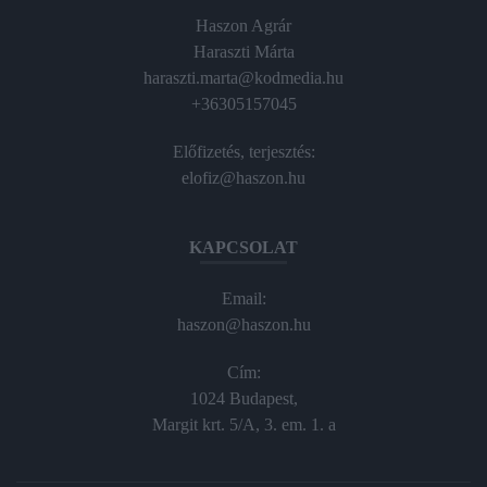
Haszon Agrár
Haraszti Márta
haraszti.marta@kodmedia.hu
+36305157045
Előfizetés, terjesztés:
elofiz@haszon.hu
KAPCSOLAT
Email:
haszon@haszon.hu
Cím:
1024 Budapest,
Margit krt. 5/A, 3. em. 1. a