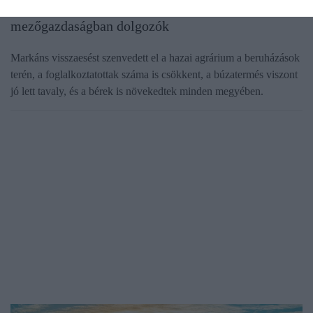
Ebben a megyében keresnek a legtöbbet a
mezőgazdaságban dolgozók
Markáns visszaesést szenvedett el a hazai agrárium a beruházások
terén, a foglalkoztatottak száma is csökkent, a búzatermés viszont
jó lett tavaly, és a bérek is növekedtek minden megyében.