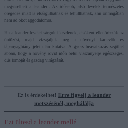
megviselheti a leandert. Az idősebb, alsó levelek természetes
öregedés miatt is elsárgulhatnak és lehullhatnak, ami önmagában
nem ad okot aggodalomra.
Ha a leander levelei sárgulni kezdenek, elsőként ellenőrizzük az
öntözést, majd vizsgáljuk meg a növényt kártevők és
tápanyaghiány jelei után kutatva. A gyors beavatkozás segíthet
abban, hogy a növény rövid időn belül visszanyerje egészséges,
dús lombját és gazdag virágzását.
Ez is érdekelhet!
Erre figyelj a leander
metszésénél, meghálálja
Ezt ültesd a leander mellé