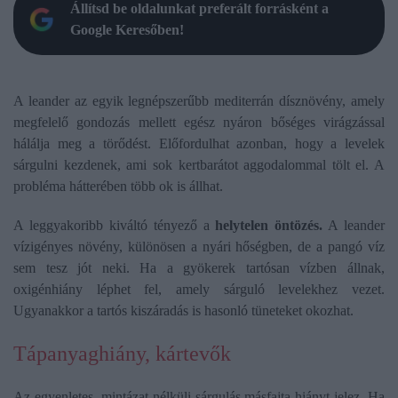
Állítsd be oldalunkat preferált forrásként a
Google Keresőben!
A leander az egyik legnépszerűbb mediterrán dísznövény, amely
megfelelő gondozás mellett egész nyáron bőséges virágzással
hálálja meg a törődést. Előfordulhat azonban, hogy a levelek
sárgulni kezdenek, ami sok kertbarátot aggodalommal tölt el. A
probléma hátterében több ok is állhat.
A leggyakoribb kiváltó tényező a
helytelen öntözés.
A leander
vízigényes növény, különösen a nyári hőségben, de a pangó víz
sem tesz jót neki. Ha a gyökerek tartósan vízben állnak,
oxigénhiány léphet fel, amely sárguló levelekhez vezet.
Ugyanakkor a tartós kiszáradás is hasonló tüneteket okozhat.
Tápanyaghiány, kártevők
Az egyenletes, mintázat nélküli sárgulás másfajta hiányt jelez. Ha