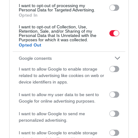
I want to opt-out of processing my
Két csodálatos dísznövény, aminek a termése is
Personal Data for Targeted Advertising.
ehető
Opted In
Veszélyes szépség a kertben ez a dísznövény
I want to opt-out of Collection, Use,
Egy dísznövény, amelynek még az érintése is
Retention, Sale, and/or Sharing of my
Personal Data that Is Unrelated with the
mérgező lehet
Purposes for which it was collected.
Opted Out
agrár
leander
növény
kert
kiskert
Google consents
I want to allow Google to enable storage
related to advertising like cookies on web or
device identifiers in apps.
I want to allow my user data to be sent to
Google for online advertising purposes.
I want to allow Google to send me
personalized advertising.
I want to allow Google to enable storage