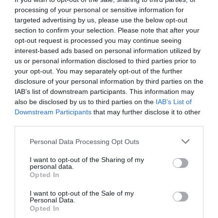
processing of your personal or sensitive information for
targeted advertising by us, please use the below opt-out
Ha színes virágokra vágyunk, a
muskátli
vagy a
petúnia
is jó
section to confirm your selection. Please note that after your
választás lehet dézsás összeültetésekben. Ezek a növények hosszú
opt-out request is processed you may continue seeing
ideig virágoznak, és változatos színeikkel tovább fokozzák a
interest-based ads based on personal information utilized by
látványt.
us or personal information disclosed to third parties prior to
your opt-out. You may separately opt-out of the further
A mediterrán hangulatot erősítheti a
zsálya,
a
kakukkfű
vagy
disclosure of your personal information by third parties on the
akár a
santolina
is. Ezek a növények nemcsak dekoratívak,
IAB’s list of downstream participants. This information may
hanem kevés gondozást igényelnek, és jól alkalmazkodnak a
also be disclosed by us to third parties on the
IAB’s List of
Downstream Participants
that may further disclose it to other
napos, meleg környezethez.
third parties.
Ültetéskor fontos figyelembe venni, hogy a leander idővel nagy
Please note that this website/app uses one or more Google
Personal Data Processing Opt Outs
bokorrá fejlődhet, ezért hagyjunk elegendő helyet a társnövények
services and may gather and store information including but
számára.
not limited to your visit or usage behaviour. You may click to
I want to opt-out of the Sharing of my
personal data.
grant or deny consent to Google and its third-party tags to
Opted In
use your data for below specified purposes in below Google
consent section.
I want to opt-out of the Sale of my
Personal Data.
Olvasd el ezt is!
Opted In