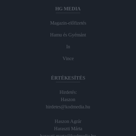
HG MEDIA
Magazin-előfizetés
Hamu és Gyémánt
In
Vince
ÉRTÉKESÍTÉS
Hirdetés:
Haszon
hirdetes@kodmedia.hu
Haszon Agrár
Haraszti Márta
haraszti.marta@kodmedia.hu