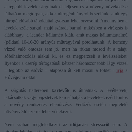
a régebbi levelek sárgulnak el teljesen és a növény növekedése
láthatóan megtorpan, akkor nitrogénhiányról beszélünk, amit egy
nitrogéndúsabb tápoldattal gyorsan lehet orvosolni. Amennyiben a
levelek széle sárgul, majd szárad, barnul, miközben a virágzás is
alábbhagy, a leander káliumért kiált, amit magas káliumtartalmú
(például 10-10-20 arányú) műtrágyával pótolhatunk. A kemény
vízzel való öntözés sem jó, mert ha ritkán mosod át a talajt,
sófelhalmozódás alakul ki, és ez megperzseli a levélszéleket.
Ilyenkor a cserép térfogatánál kétszer-háromszor több lágy vízzel
– legjobb az esővíz – alaposan át kell mosni a földet -
írja
a
Hóvége.hu oldal.
A sárgulás hátterében
kártevők
is állhatnak. A levéltetvek,
takácsatkák vagy pajzstetvek károsíthatják a leveleket, ezért fontos
a növény rendszeres ellenőrzése. Fertőzés esetén megfelelő
növényvédő szerrel lehet védekezni.
Nem szabad megfeledkezni az
időjárási stresszről
sem. A
hirtelen lehűlés, a tartós esőzés vagy a túl erős napsütés egyaránt