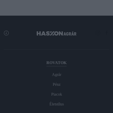
ROVATOK
Agrár
Pénz
Piacok
Életstílus