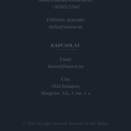
+36305157045
Előfizetés, terjesztés:
elofiz@haszon.hu
KAPCSOLAT
Email:
haszon@haszon.hu
Cím:
1024 Budapest,
Margit krt. 5/A, 3. em. 1. a
© 2025 All rights reserved. Powered by
HG Media
.