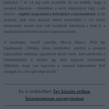
hatásokat 7 és 14 nap után tesztelték, és azt találták, hogy a
savanyú káposzta – ellentétben a nyers káposztával vagy a sós
levével –
segített megvédeni a bélsejteket a károsodástól.
Jó hír
azoknak, akik nem akarnak otthon fermentálni: a UC Davis
közleménye szerint nem volt észlelhető különbség a bolti és a
tanulmányban készült savanyú káposzta között.
A tanulmány vezető szerzője, Marcia Marco, PhD így
fogalmazott: „Néhány olyan metabolitot, amelyet a savanyú
káposztában találtunk, ugyanazok közül valók, mint amelyeket a
bélmikrobióma is előállít, így még nagyobb bizalommal
állíthatjuk, hogy van kapcsolat a savanyú káposztában lévő
anyagok és a bél egészsége között.”
Ez is érdekelhet!
Így készíts otthon
biztonságosan savanyúságot