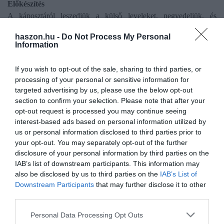
Előkészítés
A káposztáról leszedjük a külső leveleket, negyedeljük, és
legyaluljuk (vagy késsel finom csíkokra vágjuk).
haszon.hu -
Do Not Process My Personal
Information
Sózás és pihentetés
Nagy tálban összekeverjük a sóval és a köménymaggal, majd 20–
If you wish to opt-out of the sale, sharing to third parties, or
30 percig állni hagyjuk, amíg levet ereszt. A só segíti a tejsavas
processing of your personal or sensitive information for
erjedést és elnyomja a káros baktériumokat.
targeted advertising by us, please use the below opt-out
section to confirm your selection. Please note that after your
Töltés
opt-out request is processed you may continue seeing
A káposztát rétegezve üvegbe, cserépedénybe vagy savanyító
interest-based ads based on personal information utilized by
hordóba tömjük. Közé rétegezhetjük a babérlevelet, esetleg a
us or personal information disclosed to third parties prior to
your opt-out. You may separately opt-out of the further
tormát vagy birsalmát. A lényeg:
jó szorosan tömörítsük
, hogy
disclosure of your personal information by third parties on the
minél kevesebb levegő maradjon.
IAB’s list of downstream participants. This information may
also be disclosed by us to third parties on the
IAB’s List of
Lé alá nyomás
Downstream Participants
that may further disclose it to other
A káposztát addig tömörítjük, amíg a saját leve teljesen ellepi. Ha
third parties.
kevés lenne a lé, 1 liter vízhez 20 g sót adva pótolhatjuk. Ezután
Please note that this website/app uses one or more Google
lesúlyozzuk (pl. tiszta kővel vagy vízzel töltött zacskóval).
Personal Data Processing Opt Outs
services and may gather and store information including but