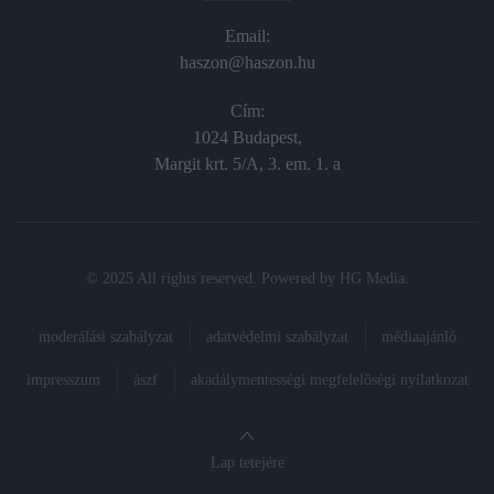
Email:
haszon@haszon.hu
Cím:
1024 Budapest,
Margit krt. 5/A, 3. em. 1. a
© 2025 All rights reserved. Powered by
HG Media
.
moderálási szabályzat
adatvédelmi szabályzat
médiaajánló
impresszum
ászf
akadálymentességi megfelelőségi nyilatkozat
Lap tetejére