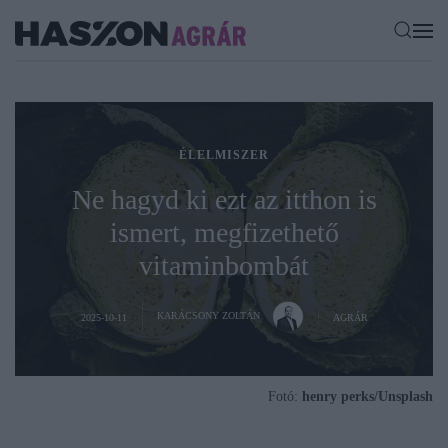
ÉLELMISZER
Ne hagyd ki ezt az itthon is
ismert, megfizethető
vitaminbombát
KARÁCSONY ZOLTÁN
2025-10-11
AGRÁR
Fotó:
henry perks/Unsplash