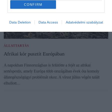
CONFIRM
Data Deletion
Data Access
Adatvédelmi szabályzat
ÁLLATTARTÁS
Afrikai kór pusztít Európában
A napokban Finnországban is felütötte a fejét az afrikai
sertéspestis, amely Európa több országában évek óta komoly
állategészségügyi problémát okoz. A vírust július végén talált
elhullott…