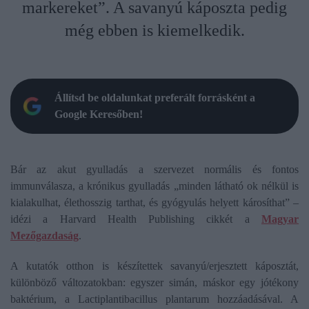
markereket”. A savanyú káposzta pedig
még ebben is kiemelkedik.
Állítsd be oldalunkat preferált forrásként a
Google Keresőben!
Bár az akut gyulladás a szervezet normális és fontos
immunválasza, a krónikus gyulladás „minden látható ok nélkül is
kialakulhat, élethosszig tarthat, és gyógyulás helyett károsíthat” –
idézi a Harvard Health Publishing cikkét a
Magyar
Mezőgazdaság
.
A kutatók otthon is készítettek savanyú/erjesztett káposztát,
különböző változatokban: egyszer simán, máskor egy jótékony
baktérium, a Lactiplantibacillus plantarum hozzáadásával. A