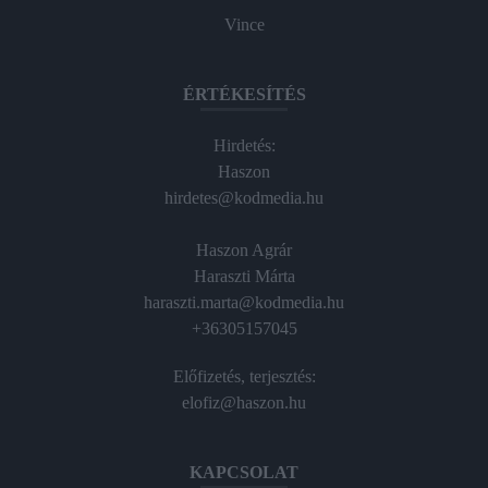
Vince
ÉRTÉKESÍTÉS
Hirdetés:
Haszon
hirdetes@kodmedia.hu
Haszon Agrár
Haraszti Márta
haraszti.marta@kodmedia.hu
+36305157045
Előfizetés, terjesztés:
elofiz@haszon.hu
KAPCSOLAT