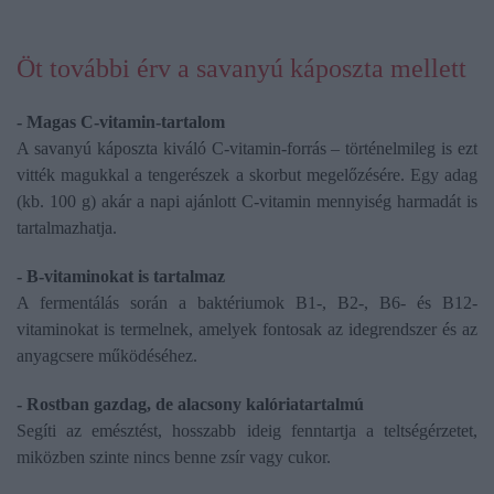
Öt további érv a savanyú káposzta mellett
- Magas C-vitamin-tartalom
A savanyú káposzta kiváló C-vitamin-forrás – történelmileg is ezt
vitték magukkal a tengerészek a skorbut megelőzésére. Egy adag
(kb. 100 g) akár a napi ajánlott C-vitamin mennyiség harmadát is
tartalmazhatja.
- B-vitaminokat is tartalmaz
A fermentálás során a baktériumok B1-, B2-, B6- és B12-
vitaminokat is termelnek, amelyek fontosak az idegrendszer és az
anyagcsere működéséhez.
- Rostban gazdag, de alacsony kalóriatartalmú
Segíti az emésztést, hosszabb ideig fenntartja a teltségérzetet,
miközben szinte nincs benne zsír vagy cukor.