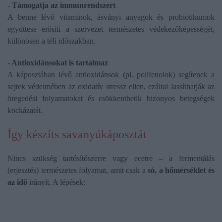
- Támogatja az immunrendszert
A benne lévő vitaminok, ásványi anyagok és probiotikumok
együttese erősíti a szervezet természetes védekezőképességét,
különösen a téli időszakban.
- Antioxidánsokat is tartalmaz
A káposztában lévő antioxidánsok (pl. polifenolok) segítenek a
sejtek védelmében az oxidatív stressz ellen, ezáltal lassíthatják az
öregedési folyamatokat és csökkenthetik bizonyos betegségek
kockázatát.
Így készíts savanyúkáposztát
Nincs szükség tartósítószerre vagy ecetre – a fermentálás
(erjesztés) természetes folyamat, amit csak a
só, a hőmérséklet és
az idő
irányít. A lépések: