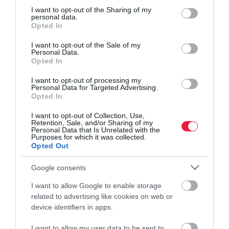
not limited to your visit or usage behaviour. You may click to
I want to opt-out of the Sharing of my
Erjesztés
personal data.
grant or deny consent to Google and its third-party tags to
Az edényt nem kell teljesen lezárni, mert az erjedés során gáz
Opted In
use your data for below specified purposes in below Google
képződik. Szobahőmérsékleten (18–22 °C)
kb. 7–10 nap alatt
consent section.
I want to opt-out of the Sale of my
beindul a fermentálás, ilyenkor naponta ellenőrizzük, szükség
Personal Data.
Opted In
esetén a tetejéről leszedjük a habot. Ezután
hűvös helyen (10–15
°C)
hagyjuk még
3–4 hétig érni
.
I want to opt-out of processing my
Personal Data for Targeted Advertising.
Opted In
I want to opt-out of Collection, Use,
Retention, Sale, and/or Sharing of my
Olvasd el ezt is!
Personal Data that Is Unrelated with the
Purposes for which it was collected.
Opted Out
Ezeket a magokat vesd el a kertben októberben
4 szuperélelmiszer, ami segíti a haj növekedését
Google consents
Ezt teszi a körte az egészségünkért
I want to allow Google to enable storage
related to advertising like cookies on web or
device identifiers in apps.
édesanya
élelmiszer
káposzta
savanyú káposzta
egészség
vitamin
táplálkozás
I want to allow my user data to be sent to