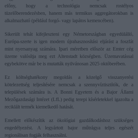
előny, hogy a technológia nemcsak rostélyos
tüzelőberendezésben, hanem más termikus aggregátorokban is
alkalmazható (például forgó- vagy lapátos kemencében).
Sikerült tehát kifejleszteni egy Németországban egyedülálló,
Európa-szerte is igen modern újrahasznosítási eljárást a foszfát
mint nyersanyag számára. Ipari méretben először az Emter cég
üzeme valósítja meg ezt Altenstadt községben. Üzemavatással
egybekötve már be is mutatták nyilvánosan 2025 októberében.
Ez költséghatékony megoldás a közelgő visszanyerési
kötelezettség teljesítésére nemcsak a szennyvíztisztítók, de a
települések számára is. A Bonni Egyetem és a Bajor Állami
Mezőgazdasági Intézet (LfL) pedig terepi kísérletekkel igazolta a
reciklált termék kiemelkedő hatását.
Emellett előkészítik az ökológiai gazdálkodáshoz szükséges
engedélyezést. A legyártott bajor műtrágya teljes egészét
regionálisan fogják felhasználni.