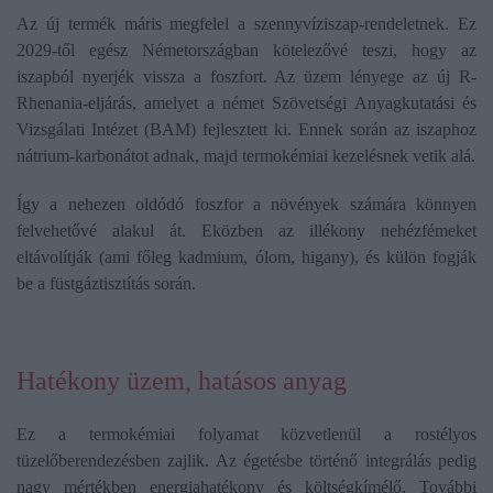
Az új termék máris megfelel a szennyvíziszap-rendeletnek. Ez
2029-től egész Németországban kötelezővé teszi, hogy az
iszapból nyerjék vissza a foszfort. Az üzem lényege az új R-
Rhenania-eljárás, amelyet a német Szövetségi Anyagkutatási és
Vizsgálati Intézet (BAM) fejlesztett ki. Ennek során az iszaphoz
nátrium-karbonátot adnak, majd termokémiai kezelésnek vetik alá.
Így a nehezen oldódó foszfor a növények számára könnyen
felvehetővé alakul át. Eközben az illékony nehézfémeket
eltávolítják (ami főleg kadmium, ólom, higany), és külön fogják
be a füstgáztisztítás során.
Hatékony üzem, hatásos anyag
Ez a termokémiai folyamat közvetlenül a rostélyos
tüzelőberendezésben zajlik. Az égetésbe történő integrálás pedig
nagy mértékben energiahatékony és költségkímélő. További