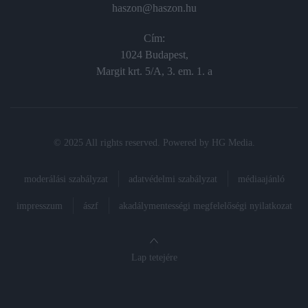
haszon@haszon.hu
Cím:
1024 Budapest,
Margit krt. 5/A, 3. em. 1. a
© 2025 All rights reserved. Powered by
HG Media
.
moderálási szabályzat
adatvédelmi szabályzat
médiaajánló
impresszum
ászf
akadálymentességi megfelelőségi nyilatkozat
Lap tetejére