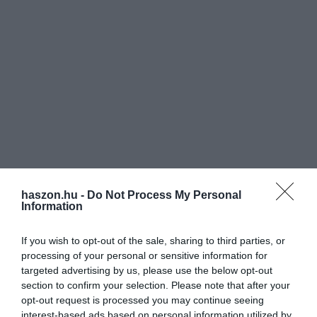
Ammóniagyártás apró villámokkal
Világszerte sok ammóniát használnak műtrágyák,
hűtőközegek és sok egyéb vegyi anyag előállításához.
Ma főleg egy 19. századi, energiaigényes módszerrel
zajlik az ipari léptékű termelés, ez a Haber–Bosch-
eljárás. Sokan próbálnak környezetbarátabb
megoldásokat találni, de talán a legizgalmasabb a
Sydney-i Egyetem újítása: a kutatók mesterséges
haszon.hu -
Do Not Process My Personal
villámokkal „kicsiklandozzák” a levegőből az ammóniát.
Information
Ehhez pedig nem kell sok energia, sem fosszilis
tüzelőanyagok vagy drága katalizátor. A levegő
If you wish to opt-out of the sale, sharing to third parties, or
oxigénjét és nitrogénjét plazma állapotba hozva a
processing of your personal or sensitive information for
nitrogén-oxid molekulákat egy membrános elektrolizáló
targeted advertising by us, please use the below opt-out
cellába vezetik. Mivel így az ammónia eleve gáz
section to confirm your selection. Please note that after your
halmazállapotú, könnyű kinyerni. Így elkerülhető a
opt-out request is processed you may continue seeing
folyadékban való oldódás és az azt követő leválasztás.
interest-based ads based on personal information utilized by