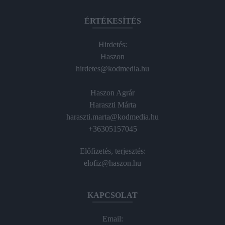
ÉRTÉKESÍTÉS
Hirdetés:
Haszon
hirdetes@kodmedia.hu
Haszon Agrár
Haraszti Márta
haraszti.marta@kodmedia.hu
+36305157045
Előfizetés, terjesztés:
elofiz@haszon.hu
KAPCSOLAT
Email: