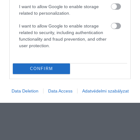
I want to allow Google to enable storage
related to personalization.
I want to allow Google to enable storage
related to security, including authentication
functionality and fraud prevention, and other
AGRÁR
user protection.
Szuperélelmiszer, megfizethető és bolygóbarát:
ezért egyél babot
CONFIRM
A világ azon részein, ahol a legmagasabb a százévesek aránya,
naponta fogyasztanak babféléket, amelyek óvják egészségünket és
Data Deletion
Data Access
Adatvédelmi szabályzat
a leginkább fenntartható élelmiszerek közé tartoznak.