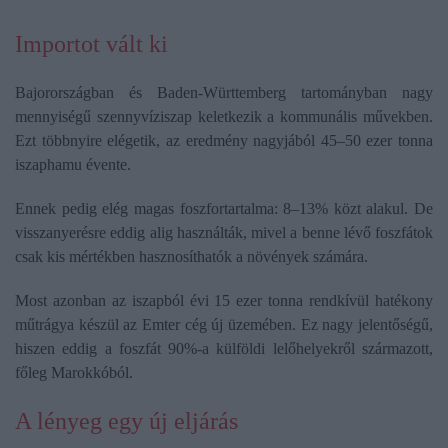
Importot vált ki
Bajorországban és Baden-Württemberg tartományban nagy
mennyiségű szennyvíziszap keletkezik a kommunális művekben.
Ezt többnyire elégetik, az eredmény nagyjából 45–50 ezer tonna
iszaphamu évente.
Ennek pedig elég magas foszfortartalma: 8–13% közt alakul. De
visszanyerésre eddig alig használták, mivel a benne lévő foszfátok
csak kis mértékben hasznosíthatók a növények számára.
Most azonban az iszapból évi 15 ezer tonna rendkívül hatékony
műtrágya készül az Emter cég új üzemében. Ez nagy jelentőségű,
hiszen eddig a foszfát 90%-a külföldi lelőhelyekről származott,
főleg Marokkóból.
A lényeg egy új eljárás