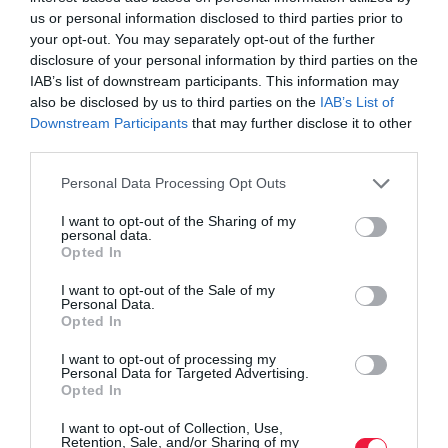
us or personal information disclosed to third parties prior to
Tehát a módszer sokkal olcsóbb, egyszerűbb és tisztább,
your opt-out. You may separately opt-out of the further
mint a Haber–Bosch-eljárás.
disclosure of your personal information by third parties on the
IAB’s list of downstream participants. This information may
also be disclosed by us to third parties on the
IAB’s List of
Downstream Participants
that may further disclose it to other
third parties.
Olvasd el ezt is!
Please note that this website/app uses one or more Google
Personal Data Processing Opt Outs
services and may gather and store information including but
A gazdáknak kedvezhetnek a műtrágyapiaci
not limited to your visit or usage behaviour. You may click to
I want to opt-out of the Sharing of my
personal data.
grant or deny consent to Google and its third-party tags to
változások
Opted In
use your data for below specified purposes in below Google
Nemzetközi díj a magyar tápanyag-gazdálkodási
consent section.
I want to opt-out of the Sale of my
szoftver készítőinek
Personal Data.
Opted In
I want to opt-out of processing my
foszfát
műtrágya
szennyvíz
műtrágyapiac
Personal Data for Targeted Advertising.
Opted In
foszfor
I want to opt-out of Collection, Use,
Retention, Sale, and/or Sharing of my