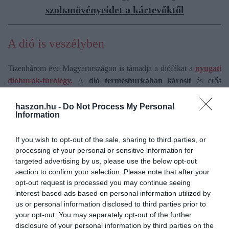
szobanövényeidet a kártevőktől
A dió is veszélyben
Tizenhárom éve Magyarországon is támadja a diófákat a
nyugati
dióburok-fúrólégy.
A
dió termésburkában károsít
és erős
fertőzésnél hatalmas kártételt okozhat a dióültetvényekben. A
nyugati
dióburok-fúrólégy
hazánkban zárlati kártevő.
haszon.hu -
Do Not Process My Personal
Information
Az első legfontosabb lépés az, hogy időben kell észlelünk a
If you wish to opt-out of the sale, sharing to third parties, or
jelenlétüket. Erre pedig kiváló megoldás
a sárga, sárgászöld
processing of your personal or sensitive information for
ragacsos csapda.
targeted advertising by us, please use the below opt-out
Fontos, hogy
a lárva ne kerüljön a talajba,
amelyet például a
section to confirm your selection. Please note that after your
talaj takarásával, és a lehullott terméskezdemények
opt-out request is processed you may continue seeing
megsemmisítésével érhetünk el. De a gyakori gereblyézéssel, a
interest-based ads based on personal information utilized by
sekély talajforgatással is megzavarhatjuk a bábozódásukat.
us or personal information disclosed to third parties prior to
your opt-out. You may separately opt-out of the further
2021 nyarán engedélyezték hazánkban ellene kiegészítő
disclosure of your personal information by third parties on the