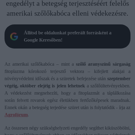
engedélyt a betegség terjesztéséért felelős
amerikai szőlőkabóca elleni védekezésre.
Állítsd be oldalunkat preferált forrásként a
Google Keresőben!
Az amerikai szőlőkabóca – mint a
szőlő aranyszínű sárgaság
fitoplazma kórokozó terjesztő vektora – kifejlett alakjai a
növényvédelmi időszak és a szüretek befejezése után
szeptember
végéig, október elejéig is jelen lehetnek
a szőlőültetvényekben.
A védekezést megnehezíti, hogy a fitoplazmát a táplálkozása
során felvett rovarok egész életükben fertőzőképesek maradnak.
Ennek okán a betegség terjedése szüret után is folytatódik - írja az
Agrofórum
.
Az összesen négy szükséghelyzeti engedély segíthet kiküszöbölni,