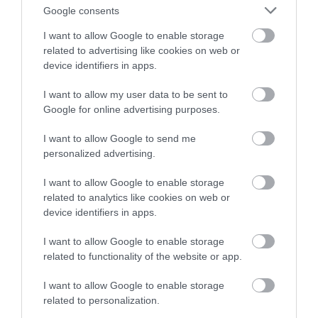
Olvasd el ezt is!
Google consents
Denevérek és madarak a szőlő védelmében
I want to allow Google to enable storage
Pénzhez jutnak a fagykárt szenvedett szőlő- és
related to advertising like cookies on web or
gyümölcstermelők
device identifiers in apps.
Így lesz muzeális vagy akár milliós értékű egy üveg
I want to allow my user data to be sent to
bor
Google for online advertising purposes.
I want to allow Google to send me
agrár
szőlő
kártevő
növényvédelem
personalized advertising.
permetezés
I want to allow Google to enable storage
related to analytics like cookies on web or
device identifiers in apps.
I want to allow Google to enable storage
related to functionality of the website or app.
I want to allow Google to enable storage
related to personalization.