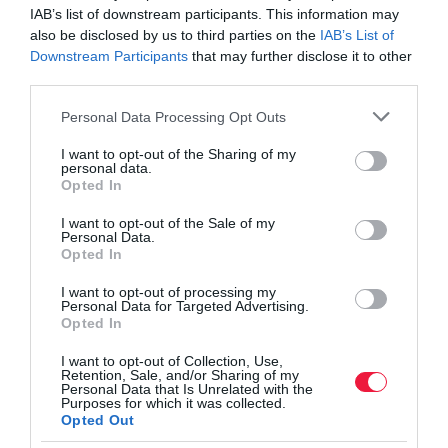
hatásjavítóként a
Combi Protec nevű készítményt.
Egy
IAB’s list of downstream participants. This information may
also be disclosed by us to third parties on the
IAB’s List of
csalogató anyagról van szó (oldható koncentrátumkészítmény),
Downstream Participants
that may further disclose it to other
amely 1160 g/liter növényi kivonatot és 140 g/liter cukrot
third parties.
(monoszacharidok és poliszacharidok) tartalmaz. Fontos, hogy a
készítményt a rajzás időszakában kell alkalmazni. Nem
Please note that this website/app uses one or more Google
Personal Data Processing Opt Outs
services and may gather and store information including but
használható keverékben más rovarirtó szerekkel, gombaölő
not limited to your visit or usage behaviour. You may click to
I want to opt-out of the Sharing of my
szerekkel, segédanyagokkal, lombtrágyákkal.
personal data.
grant or deny consent to Google and its third-party tags to
Opted In
use your data for below specified purposes in below Google
A rajzás idén is májusban kezdődött, és egészen a szüret végéig,
consent section.
I want to opt-out of the Sale of my
kéthetente, rovarölő szerrel történő permetezésre van szükség,
Personal Data.
hogy megakadályozzuk a károkozást.
Opted In
I want to opt-out of processing my
A másik lehetőség
a csapdák kihelyezése.
Ez azért is nagyon
Personal Data for Targeted Advertising.
fontos, mert a kártevő 2-3 hét alatt akár a termés 30 százalékával
Opted In
is képes végezni.
I want to opt-out of Collection, Use,
Retention, Sale, and/or Sharing of my
Personal Data that Is Unrelated with the
Purposes for which it was collected.
Opted Out