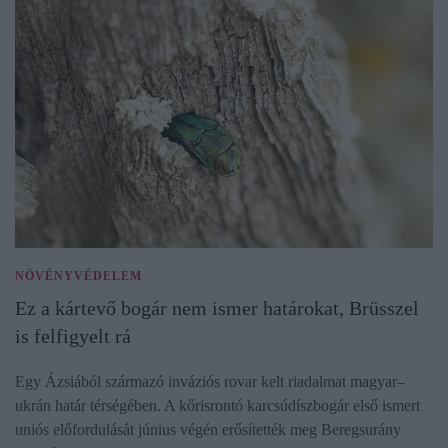
NÖVÉNYVÉDELEM
Ez a kártevő bogár nem ismer határokat, Brüsszel
is felfigyelt rá
Egy Ázsiából származó inváziós rovar kelt riadalmat magyar–
ukrán határ térségében. A kőrisrontó karcsúdíszbogár első ismert
uniós előfordulását június végén erősítették meg Beregsurány