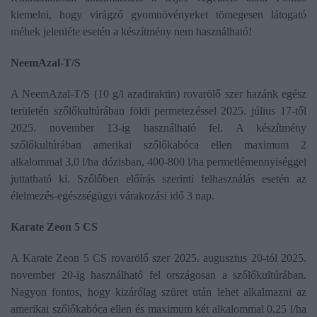
kiemelni, hogy virágzó gyomnövényeket tömegesen látogató
méhek jelenléte esetén a készítmény nem használható!
NeemAzal-T/S
A NeemAzal-T/S (10 g/l azadiraktin) rovarölő szer hazánk egész
területén szőlőkultúrában földi permetezéssel 2025. július 17-től
2025. november 13-ig használható fel. A készítmény
szőlőkultúrában amerikai szőlőkabóca ellen maximum 2
alkalommal 3,0 l/ha dózisban, 400-800 l/ha permetlémennyiséggel
juttatható ki. Szőlőben előírás szerinti felhasználás esetén az
élelmezés-egészségügyi várakozási idő 3 nap.
Karate Zeon 5 CS
A Karate Zeon 5 CS rovarölő szer 2025. augusztus 20-tól 2025.
november 20-ig használható fel országosan a szőlőkultúrában.
Nagyon fontos, hogy kizárólag szüret után lehet alkalmazni az
amerikai szőlőkabóca ellen és maximum két alkalommal 0,25 l/ha