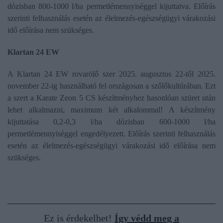
dózisban 800-1000 l/ha permetlémennyiséggel kijuttatva. Előírás
szerinti felhasználás esetén az élelmezés-egészségügyi várakozási
idő előírása nem szükséges.
Klartan 24 EW
A Klartan 24 EW rovarölő szer 2025. augusztus 22-től 2025.
november 22-ig használható fel országosan a szőlőkultúrában. Ezt
a szert a Karate Zeon 5 CS készítményhez hasonlóan szüret után
lehet alkalmazni, maximum két alkalommal! A készítmény
kijuttatása 0,2-0,3 l/ha dózisban 600-1000 l/ha
permetlémennyiséggel engedélyezett. Előírás szerinti felhasználás
esetén az élelmezés-egészségügyi várakozási idő előírása nem
szükséges.
Ez is érdekelhet!
Így védd meg a