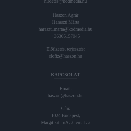
hirdetes@kodmedia.hu
Haszon Agrár
Haraszti Márta
haraszti.marta@kodmedia.hu
+36305157045
Előfizetés, terjesztés:
elofiz@haszon.hu
KAPCSOLAT
Email:
haszon@haszon.hu
Cím:
1024 Budapest,
Margit krt. 5/A, 3. em. 1. a