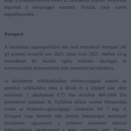
hogy a szőlőültetvények ebben az időszakban teljesen védtelenek
legyenek a betegséggel szemben. Nézzük, mely szerek
engedélyezettek.
Pyregard
A hazánkban alapengedéllyel már nem rendelkező Pyregard (40
g/l piretrin) rovarölő szer 2025. július 8-tól 2025. október 31-ig
használható fel hazánk egész területén ökológiai és
konvencionális termesztésben földi permetezéssel kijuttatva.
A készítmény szőlőkultúrában növényvizsgálat alapján az
amerikai szőlőkabóca ellen a lárvák és a kifejlett alak ellen
maximum 2 alkalommal 0,75 l/ha dózisban 800-1000 l/ha
permetlével juttatható ki. Szőlőben előírás szerinti felhasználás
esetén az élelmezés-egészségügyi várakozási idő 7 nap. A
Pyregard vagy bármely más piretrin hatóanyagot tartalmazó
készítmény ugyanazon a területen maximum kétszeri
felhasználással alkalmazható a teljes vegetáció alatt. Fontos