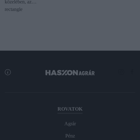
közelében, az…
rectangle
ROVATOK
Agrár
Pénz