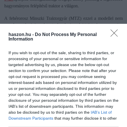
hagyományos felépítésű traktor a világon.
A fehérorosz Minszki Traktorgyár (MTZ) ezzel a modellel nem
csupán saját fejlesztési történetének mérföldkövét mutatta be,
hanem
bejelentkezett a legnagyobb globális szereplők közé
is –
haszon.hu -
Do Not Process My Personal
mindezt úgy, hogy a nyugat-európai piacokon egyelőre még
Information
kevéssé ismert a márka.
If you wish to opt-out of the sale, sharing to third parties, or
A Belarus Titan 5425 nem hibrid és nem lánctalpas, hanem a szó
processing of your personal or sensitive information for
targeted advertising by us, please use the below opt-out
legszorosabb értelmében vett
klasszikus, izomra épített
section to confirm your selection. Please note that after your
traktor.
A gép lelke egy
13,5 literes, soros hathengeres Weichai
opt-out request is processed you may continue seeing
dízelmotor,
amely
542 LE teljesítményt és 2450 Nm
interest-based ads based on personal information utilized by
forgatónyomatékot
ad le.
us or personal information disclosed to third parties prior to
your opt-out. You may separately opt-out of the further
disclosure of your personal information by third parties on the
IAB’s list of downstream participants. This information may
also be disclosed by us to third parties on the
IAB’s List of
Olvasd el ezt is!
Downstream Participants
that may further disclose it to other
third parties.
Mi ez? Ha akarod, traktor, ha akarod, teherautó