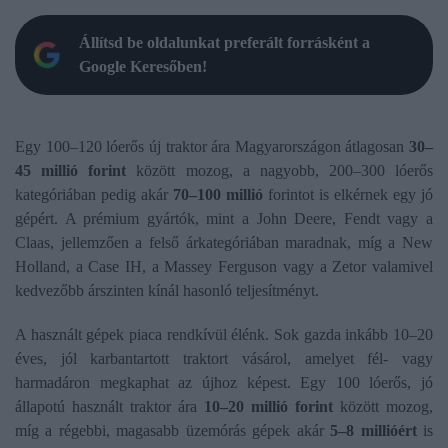
Állítsd be oldalunkat preferált forrásként a
Google Keresőben!
Egy 100–120 lóerős új traktor ára Magyarországon átlagosan
30–
45 millió forint
között mozog, a nagyobb, 200–300 lóerős
kategóriában pedig akár
70–100 millió
forintot is elkérnek egy jó
gépért. A prémium gyártók, mint a John Deere, Fendt vagy a
Claas, jellemzően a felső árkategóriában maradnak, míg a New
Holland, a Case IH, a Massey Ferguson vagy a Zetor valamivel
kedvezőbb árszinten kínál hasonló teljesítményt.
A használt gépek piaca rendkívül élénk. Sok gazda inkább 10–20
éves, jól karbantartott traktort vásárol, amelyet fél- vagy
harmadáron megkaphat az újhoz képest. Egy 100 lóerős, jó
állapotú használt traktor ára
10–20 millió forint
között mozog,
míg a régebbi, magasabb üzemórás gépek akár
5–8 millióért
is