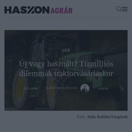
GÉP
Új vagy használt? Tízmilliós
dilemmák traktorvásárláskor
KARÁCSONY ZOLTÁN
2025-10-18
AGRÁR
Fotó:
Julia Koblitz/Unsplash