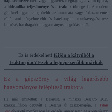
hajtásrendszer
(két- vagy négykerék-meghajtás), a
váltó típusa,
a hidraulika teljesítménye és a traktor tömege
is. A modern
gépeknél egyre elterjedtebb az automata vagy fokozatmentes
váltó, ami kényelmesebb és hatékonyabb munkavégzést tesz
lehetővé, bár drágább a hagyományos megoldásoknál.
Ez is érdekelhet!
Kijön a kátyúból a
traktorpiac? Ezek a legnépszerűbb márkák
Ez a gépszörny a világ legerősebb
hagyományos felépítésű traktora
Ha már említettük a Belarust, a minszki Belagro 2025
szakkiállításon debütált a Belarus új zászlóshajója, a
Titan
5425
típusjelű mezőgazdasági erőgép, amely jelenleg a legerősebb