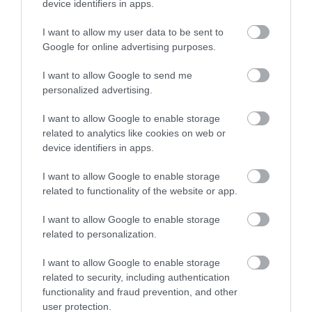
device identifiers in apps.
I want to allow my user data to be sent to
Google for online advertising purposes.
I want to allow Google to send me
personalized advertising.
I want to allow Google to enable storage
related to analytics like cookies on web or
device identifiers in apps.
I want to allow Google to enable storage
related to functionality of the website or app.
IDŐJÁRÁS
I want to allow Google to enable storage
Mérséklődik a forróság, de kevés csapadék érkezik
related to personalization.
I want to allow Google to enable storage
Öt-tíz fokot csökken ma a napi csúcshőmérséklet csütörtökhöz
related to security, including authentication
képest. Kevés csapadék várható, a jövő hét pedig ismét száraz időt
functionality and fraud prevention, and other
ígér.
user protection.