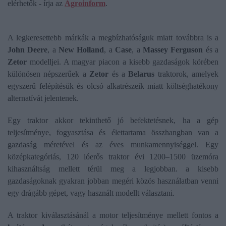
elérhetők - írja az
Agroinform
.
A legkeresettebb márkák a megbízhatóságuk miatt továbbra is a
John Deere
, a
New Holland
, a
Case
, a
Massey Ferguson
és a
Zetor
modelljei. A magyar piacon a kisebb gazdaságok körében
különösen népszerűek a
Zetor
és a
Belarus
traktorok, amelyek
egyszerű felépítésük és olcsó alkatrészeik miatt költséghatékony
alternatívát jelentenek.
Egy traktor akkor tekinthető jó befektetésnek, ha a gép
teljesítménye, fogyasztása és élettartama összhangban van a
gazdaság méretével és az éves munkamennyiséggel. Egy
középkategóriás, 120 lóerős traktor évi 1200–1500 üzemóra
kihasználtság mellett térül meg a legjobban. a kisebb
gazdaságoknak gyakran jobban megéri közös használatban venni
egy drágább gépet, vagy használt modellt választani.
A traktor kiválasztásánál a motor teljesítménye mellett fontos a