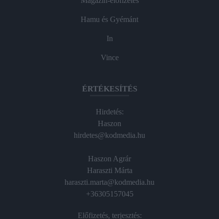
Magazin-előfizetés
Hamu és Gyémánt
In
Vince
ÉRTÉKESÍTÉS
Hirdetés:
Haszon
hirdetes@kodmedia.hu
Haszon Agrár
Haraszti Márta
haraszti.marta@kodmedia.hu
+36305157045
Előfizetés, terjesztés: