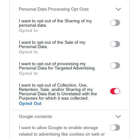
Traktort vennél jó áron a briteknél? Itt a lehetőség
Please note that this website/app uses one or more Google
Personal Data Processing Opt Outs
Elindult az új Zetor traktor sorozatgyártása
services and may gather and store information including but
not limited to your visit or usage behaviour. You may click to
I want to opt-out of the Sharing of my
personal data.
grant or deny consent to Google and its third-party tags to
Opted In
use your data for below specified purposes in below Google
agrár
gép
mezőgép
traktor
gazda
consent section.
I want to opt-out of the Sale of my
Personal Data.
Opted In
I want to opt-out of processing my
Personal Data for Targeted Advertising.
Opted In
I want to opt-out of Collection, Use,
Retention, Sale, and/or Sharing of my
Personal Data that Is Unrelated with the
Purposes for which it was collected.
Opted Out
Google consents
I want to allow Google to enable storage
related to advertising like cookies on web or