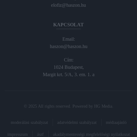
elofiz@haszon.hu
KAPCSOLAT
Email:
haszon@haszon.hu
Cím:
1024 Budapest,
Margit krt. 5/A, 3. em. 1. a
© 2025 All rights reserved. Powered by
HG Media
.
moderálási szabályzat
adatvédelmi szabályzat
médiaajánló
impresszum
ászf
akadálymentességi megfelelőségi nyilatkozat