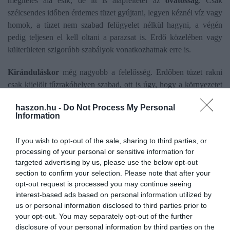
megítélés alá esik, de itt is alapfeltétel az
óvatosság
. Csak
szélcsendes időben érdemes tüzet gyújtani, legyen kéznél víz vagy
homok, a tüzet nem szabad felügyelet nélkül hagyni, a végén
pedig teljesen el kell oltani a parazsat is. Erdő közelében vagy
külterületen szigorúbb szabályok vonatkozhatnak erre is.
Kiránduláskor
még nagyobb a felelősség. Erdőben tüzet rakni
csak kijelölt tűzrakóhelyen szabad, ott is úgy, hogy a környezetet
előtte megtisztítják, a tüzet folyamatosan felügyelik, szél esetén
haszon.hu -
Do Not Process My Personal
azonnal eloltják, távozás előtt pedig teljesen megszüntetik a
Information
parazsat. Védett területeken akár külön engedélyre is szükség
lehet,
emlékeztet
az Agroinform.
If you wish to opt-out of the sale, sharing to third parties, or
processing of your personal or sensitive information for
A szabadtéri tüzek többsége emberi figyelmetlenségből
targeted advertising by us, please use the below opt-out
keletkezik. Egy eldobott cigarettacsikk, egy őrizetlenül hagyott tűz
section to confirm your selection. Please note that after your
vagy egy rosszul eloltott parázs is elég lehet komoly károkhoz. A
opt-out request is processed you may continue seeing
legbiztosabb megoldás ezért egyszerű: zöldhulladékot ne
interest-based ads based on personal information utilized by
us or personal information disclosed to third parties prior to
égessünk, használjuk a helyi gyűjtést vagy a komposztálást.
your opt-out. You may separately opt-out of the further
disclosure of your personal information by third parties on the