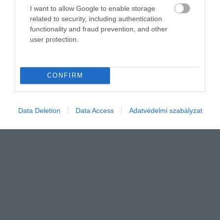
Európából Ázsiába költözik a nagymúltú
I want to allow Google to enable storage
related to security, including authentication
járműgyártó
functionality and fraud prevention, and other
user protection.
Korszakváltás előtt áll Európa egyik legismertebb mezőgazdasági
márkája. A Zetor nyolc évtized után leállítja a traktorgyártást
Csehországban, a kis- és közepes teljesítményű modellek
CONFIRM
összeszerelését…
Data Deletion
Data Access
Adatvédelmi szabályzat