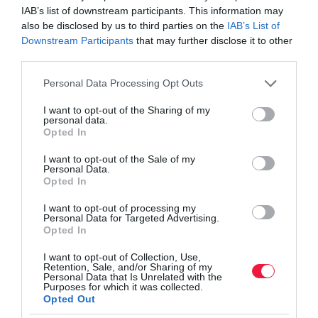
IAB’s list of downstream participants. This information may
also be disclosed by us to third parties on the
IAB’s List of
Olvasd el ezt is!
Downstream Participants
that may further disclose it to other
third parties.
A kertfelújítás lelke a precíz logisztika
Please note that this website/app uses one or more Google
Personal Data Processing Opt Outs
Az erdőtűz nem ismer határokat, a védekezés sem
services and may gather and store information including but
Három nővér a kertben: csodát tesz ez a
not limited to your visit or usage behaviour. You may click to
I want to opt-out of the Sharing of my
personal data.
növénytársítás
grant or deny consent to Google and its third-party tags to
Opted In
use your data for below specified purposes in below Google
consent section.
I want to opt-out of the Sale of my
Personal Data.
kert
zöldhulladék
tűzgyújtás
bírság
tiltás
Opted In
I want to opt-out of processing my
Personal Data for Targeted Advertising.
Opted In
I want to opt-out of Collection, Use,
Retention, Sale, and/or Sharing of my
Personal Data that Is Unrelated with the
Purposes for which it was collected.
Opted Out