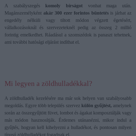
A szabályszegés
komoly bírságot
vonhat maga után.
Magánszemélyként
akár 300 ezer forintos büntetés
is járhat az
engedély nélküli vagy tiltott módon végzett égetésért,
vállalkozásoknál és szervezeteknél pedig az összeg 2 millió
forintig emelkedhet. Ráadásul a szomszédok is panaszt tehetnek,
ami további hatósági eljárást indíthat el.
Mi legyen a zöldhulladékkal?
A zöldhulladék kezelésére ma már sok helyen van szabályosabb
megoldás. Egyre több település szervez
külön gyűjtést,
amelynek
során az összegyűjtött füvet, lombot és ágakat komposztálják vagy
más módon hasznosítják. Érdemes utánanézni, mikor indul a
gyűjtés, hogyan kell kihelyezni a hulladékot, és pontosan milyen
típusú zöldhulladékot fogadnak el.