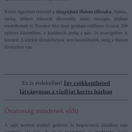
Külön figyelmet érdemel a
tűzgyújtási tilalom időszaka
. Száraz,
meleg időben fokozott tűzveszély miatt országos tilalmat
rendelhetnek el. Ilyenkor tilos tüzet gyújtani erdőkben és azok 200
méteres körzetében, a korlátozás pedig a gaz- és avarégetésre is
kiterjed. A kijelölt tűzrakóhelyek sem használhatók, amíg a tilalom
érvényben van.
Ez is érdekelhet!
Így csökkentheted
látványosan a vízdíjat kertes házban
Óvatosság mindenek előtt
A saját kertben történő grillezés és bográcsozás általában más