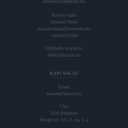
hirdetes@kodmedia.hu
Haszon Agrár
Haraszti Márta
haraszti.marta@kodmedia.hu
+36305157045
Előfizetés, terjesztés:
elofiz@haszon.hu
KAPCSOLAT
Email:
haszon@haszon.hu
Cím:
1024 Budapest,
Margit krt. 5/A, 3. em. 1. a