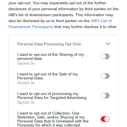
fulladást okozhat. Ezt azonban elkerülhetjük, ha a nyári
your opt-out. You may separately opt-out of the further
disclosure of your personal information by third parties on the
időszakban mindig átlátszó pohárba kitöltve isszuk a cukros
IAB’s list of downstream participants. This information may
üdítőket vagy a sört, nem pedig dobozból, amibe időközben
also be disclosed by us to third parties on the
IAB’s List of
észrevétlenül belemászhatott egy darázs.
Downstream Participants
that may further disclose it to other
third parties.
Please note that this website/app uses one or more Google
Personal Data Processing Opt Outs
services and may gather and store information including but
Olvasd el ezt is!
not limited to your visit or usage behaviour. You may click to
I want to opt-out of the Sharing of my
personal data.
grant or deny consent to Google and its third-party tags to
Opted In
Súlyos bírság is lehet a kerti darázsirtásból
use your data for below specified purposes in below Google
A kőműves méhek titkai
consent section.
I want to opt-out of the Sale of my
Kis parcellák, nagy segítség a méheknek
Personal Data.
Opted In
I want to opt-out of processing my
agrár
inváziós faj
méh
darázs
veszély
Personal Data for Targeted Advertising.
Opted In
I want to opt-out of Collection, Use,
Retention, Sale, and/or Sharing of my
Personal Data that Is Unrelated with the
Purposes for which it was collected.