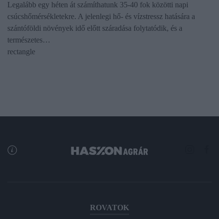
Legalább egy héten át számíthatunk 35-40 fok közötti napi
csúcshőmérsékletekre. A jelenlegi hő- és vízstressz hatására a
szántóföldi növények idő előtt száradása folytatódik, és a
természetes…
rectangle
ROVATOK