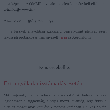
a képeket az OMME hivatalos bejelentő címére kell elküldeni:
velutina@omme.hu
A szervezet hangsúlyozza, hogy
a fészkek eltávolítása szakszerű beavatkozást igényel, ezért
lakossági próbálkozás nem javasolt -
írja
az Agroinform.
Ez is érdekelhet!
Ezt tegyük darázstámadás esetén
Mit tegyünk, ha támadnak a darazsak? A helyzet kulcsa
legtöbbször a higgadtság, a teljes mozdulatlanság, legalábbis a
hirtelen mozdulatok kerülése - mondta korábban Dr. Vas Zoltán