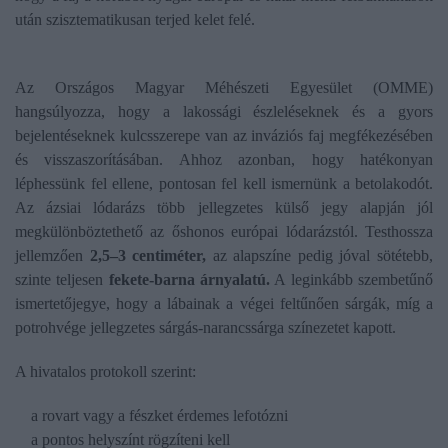
után szisztematikusan terjed kelet felé.
Az Országos Magyar Méhészeti Egyesület (OMME)
hangsúlyozza, hogy a lakossági észleléseknek és a gyors
bejelentéseknek kulcsszerepe van az inváziós faj megfékezésében
és visszaszorításában. Ahhoz azonban, hogy hatékonyan
léphessünk fel ellene, pontosan fel kell ismernünk a betolakodót.
Az ázsiai lódarázs több jellegzetes külső jegy alapján jól
megkülönböztethető az őshonos európai lódarázstól. Testhossza
jellemzően
2,5–3 centiméter,
az alapszíne pedig jóval sötétebb,
szinte teljesen
fekete-barna árnyalatú.
A leginkább szembetűnő
ismertetőjegye, hogy a lábainak a végei feltűnően sárgák, míg a
potrohvége jellegzetes sárgás-narancssárga színezetet kapott.
A hivatalos protokoll szerint:
a rovart vagy a fészket érdemes lefotózni
a pontos helyszínt rögzíteni kell