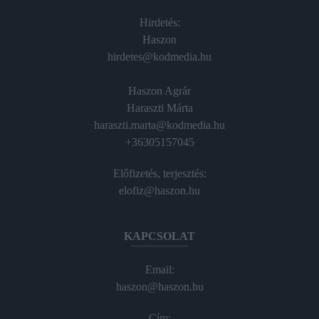
Hirdetés:
Haszon
hirdetes@kodmedia.hu
Haszon Agrár
Haraszti Márta
haraszti.marta@kodmedia.hu
+36305157045
Előfizetés, terjesztés:
elofiz@haszon.hu
KAPCSOLAT
Email:
haszon@haszon.hu
Cím: