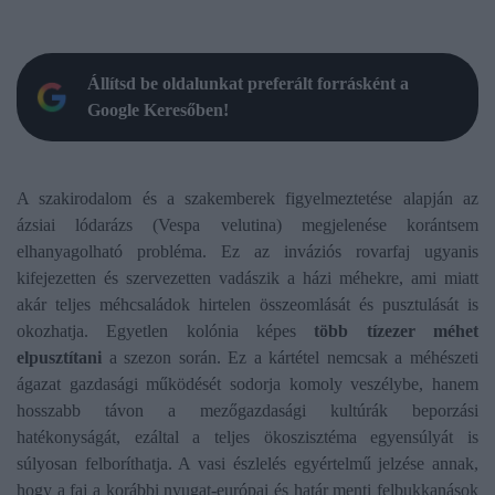
Állítsd be oldalunkat preferált forrásként a
Google Keresőben!
A szakirodalom és a szakemberek figyelmeztetése alapján az
ázsiai lódarázs (Vespa velutina) megjelenése korántsem
elhanyagolható probléma. Ez az inváziós rovarfaj ugyanis
kifejezetten és szervezetten vadászik a házi méhekre, ami miatt
akár teljes méhcsaládok hirtelen összeomlását és pusztulását is
okozhatja. Egyetlen kolónia képes
több tízezer méhet
elpusztítani
a szezon során. Ez a kártétel nemcsak a méhészeti
ágazat gazdasági működését sodorja komoly veszélybe, hanem
hosszabb távon a mezőgazdasági kultúrák beporzási
hatékonyságát, ezáltal a teljes ökoszisztéma egyensúlyát is
súlyosan felboríthatja. A vasi észlelés egyértelmű jelzése annak,
hogy a faj a korábbi nyugat-európai és határ menti felbukkanások