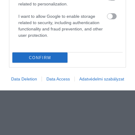
related to personalization.
I want to allow Google to enable storage
related to security, including authentication
NÖVÉNYTERMESZTÉS
functionality and fraud prevention, and other
Rendkívüli riadókészültség az aszály miatt
user protection.
Az ország háromnegyedében súlyos a vízhiány, ezért a
legmagasabb fokozatú riadókészültséget léptettük életbe, a vízügyi
CONFIRM
ágazat így az azonnali beavatkozásokat és a szükséges
intézkedéseket…
Data Deletion
Data Access
Adatvédelmi szabályzat