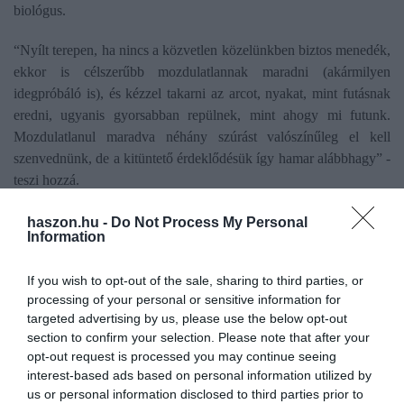
biológus.
“Nyílt terepen, ha nincs a közvetlen közelünkben biztos menedék,
ekkor is célszerűbb mozdulatlannak maradni (akármilyen
idegpróbáló is), és kézzel takarni az arcot, nyakat, mint futásnak
eredni, ugyanis gyorsabban repülnek, mint ahogy mi futunk.
Mozdulatlanul maradva néhány szúrást valószínűleg el kell
szenvednünk, de a kitüntető érdeklődésük így hamar alábbhagy” -
teszi hozzá.
A szövetekbe kerülő méreganyag fájdalmas gyulladást idéz elő,
haszon.hu -
Do Not Process My Personal
Information
ami napokig is tarthat, de a duzzanat, ha nem lép fel allergiás
reakció, nem haladja meg a nagyjából 200 forintos érme
If you wish to opt-out of the sale, sharing to third parties, or
nagyságát.
processing of your personal or sensitive information for
targeted advertising by us, please use the below opt-out
Ne dobozból igyuk a cukros üdítőt! Leggyakrabban
akkor
section to confirm your selection. Please note that after your
végzetes kimenetelű a szúrás, ha a darázs a szájüregbe vagy a
opt-out request is processed you may continue seeing
garatba kerül.
Ekkor a szúrás hatására keletkező szövetduzzanat
interest-based ads based on personal information utilized by
különösebb allergiás reakció nélkül is elzárhatja a légutakat, és
us or personal information disclosed to third parties prior to