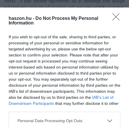
vissza". A piac üzenete egyértelmű: aki jó minőségű zöld spárgát
tud termelni, a következő években erős
exportpozícióba
kerülhet.
haszon.hu -
Do Not Process My Personal
Information
If you wish to opt-out of the sale, sharing to third parties, or
Olvasd el ezt is!
processing of your personal or sensitive information for
targeted advertising by us, please use the below opt-out
A rétek fehér csodája: sebgyógyító és növényvédő
section to confirm your selection. Please note that after your
egyben
opt-out request is processed you may continue seeing
Földben vagy cserépben? Így neveld a
interest-based ads based on personal information utilized by
fűszernövényedet
us or personal information disclosed to third parties prior to
Három nővér a kertben: csodát tesz ez a
your opt-out. You may separately opt-out of the further
növénytársítás
disclosure of your personal information by third parties on the
IAB’s list of downstream participants. This information may
also be disclosed by us to third parties on the
IAB’s List of
Downstream Participants
that may further disclose it to other
spárga
népszerűsg
mezőgazdaság
élelmiszer
third parties.
piac
Please note that this website/app uses one or more Google
Personal Data Processing Opt Outs
services and may gather and store information including but