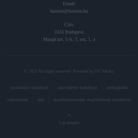
Email:
haszon@haszon.hu
Cím:
1024 Budapest,
Margit krt. 5/A, 3. em. 1. a
© 2025 All rights reserved. Powered by
HG Media
.
moderálási szabályzat
adatvédelmi szabályzat
médiaajánló
impresszum
ászf
akadálymentességi megfelelőségi nyilatkozat
Lap tetejére