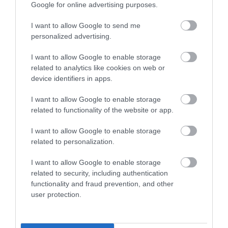
Google for online advertising purposes.
I want to allow Google to send me
personalized advertising.
I want to allow Google to enable storage
related to analytics like cookies on web or
NÖVÉNYVÉDELEM
device identifiers in apps.
Ez a kártevő bogár nem ismer határokat, Brüsszel
I want to allow Google to enable storage
is felfigyelt rá
related to functionality of the website or app.
Egy Ázsiából származó inváziós rovar kelt riadalmat magyar–
I want to allow Google to enable storage
ukrán határ térségében. A kőrisrontó karcsúdíszbogár első ismert
related to personalization.
uniós előfordulását június végén erősítették meg Beregsurány
közelében, az…
I want to allow Google to enable storage
related to security, including authentication
functionality and fraud prevention, and other
user protection.