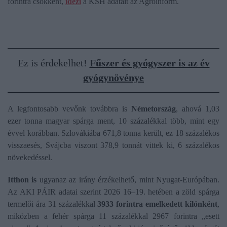
forintra csökkent,
idézi
a KSH adatait az Agroinform.
Ez is érdekelhet!
Fűszer és gyógyszer is az év
gyógynövénye
A legfontosabb vevőnk továbbra is
Németország
, ahová 1,03
ezer tonna magyar spárga ment, 10 százalékkal több, mint egy
évvel korábban. Szlovákiába 671,8 tonna került, ez 18 százalékos
visszaesés, Svájcba viszont 378,9 tonnát vittek ki, 6 százalékos
növekedéssel.
Itthon is
ugyanaz az irány érzékelhető, mint Nyugat-Európában.
Az AKI PÁIR adatai szerint 2026 16–19. hetében a zöld spárga
termelői ára 31 százalékkal
3933 forintra emelkedett kilónként
,
miközben a fehér spárga 11 százalékkal 2967 forintra „esett