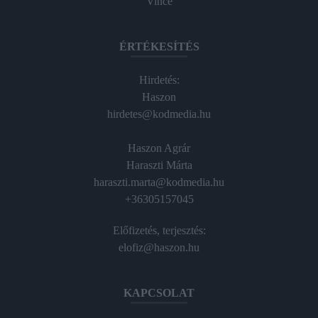
Vince
ÉRTÉKESÍTÉS
Hirdetés:
Haszon
hirdetes@kodmedia.hu
Haszon Agrár
Haraszti Márta
haraszti.marta@kodmedia.hu
+36305157045
Előfizetés, terjesztés:
elofiz@haszon.hu
KAPCSOLAT