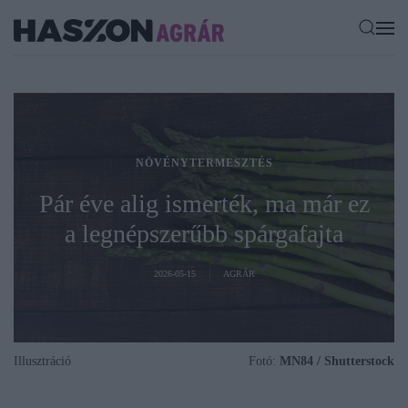
NÖVÉNYTERMESZTÉS
Pár éve alig ismerték, ma már ez
a legnépszerűbb spárgafajta
2026-05-15
AGRÁR
Illusztráció
Fotó:
MN84 / Shutterstock