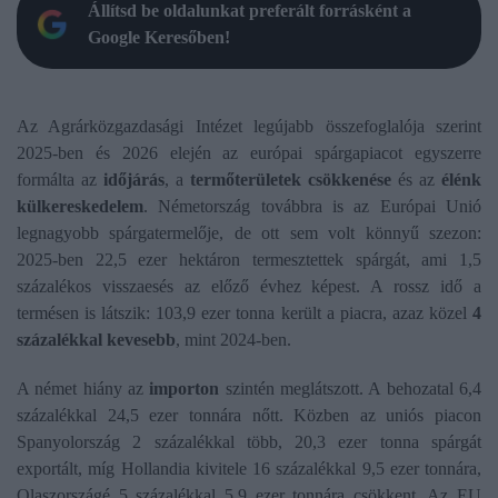
Állítsd be oldalunkat preferált forrásként a
Google Keresőben!
Az Agrárközgazdasági Intézet legújabb összefoglalója szerint
2025-ben és 2026 elején az európai spárgapiacot egyszerre
formálta az
időjárás
, a
termőterületek csökkenése
és az
élénk
külkereskedelem
. Németország továbbra is az Európai Unió
legnagyobb spárgatermelője, de ott sem volt könnyű szezon:
2025-ben 22,5 ezer hektáron termesztettek spárgát, ami 1,5
százalékos visszaesés az előző évhez képest. A rossz idő a
termésen is látszik: 103,9 ezer tonna került a piacra, azaz közel
4
százalékkal kevesebb
, mint 2024-ben.
A német hiány az
importon
szintén meglátszott. A behozatal 6,4
százalékkal 24,5 ezer tonnára nőtt. Közben az uniós piacon
Spanyolország 2 százalékkal több, 20,3 ezer tonna spárgát
exportált, míg Hollandia kivitele 16 százalékkal 9,5 ezer tonnára,
Olaszországé 5 százalékkal 5,9 ezer tonnára csökkent. Az EU