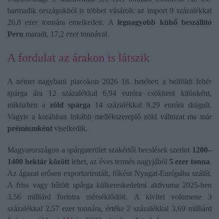
harmadik országokból is többet vásárolt: az import 9 százalékkal
26,8 ezer tonnára emelkedett. A
legnagyobb külső beszállító
Peru
maradt, 17,2 ezer tonnával.
A fordulat az árakon is látszik
A német nagybani piacokon 2026 18. hetében a belföldi fehér
spárga ára 12 százalékkal 6,94 euróra csökkent kilónként,
miközben a
zöld spárga
14 százalékkal 9,29 euróra drágult.
Vagyis a korábban inkább mellékszereplő zöld változat ma már
prémiumként
viselkedik.
Magyarországon a spárgaterület szakértői becslések szerint
1200–
1400 hektár között
lehet, az éves termés nagyjából
5 ezer tonna
.
Az ágazat erősen exportorientált, főként Nyugat-Európába szállít.
A friss vagy hűtött spárga külkereskedelmi aktívuma 2025-ben
3,56 milliárd forintra mérséklődött. A kivitel volumene 3
százalékkal 2,57 ezer tonnára, értéke 2 százalékkal 3,69 milliárd