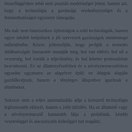
összefüggésben tehát nem pusztán modernséget jelent, hanem azt,
hogy a technológia a gazdasági eredményességet és a
fenntarthatóságot egyszerre támogatja.
Ma már nem futurisztikus újdonságok a zöld technológiák, hanem
egyre inkább beépülnek a jól szervezett gazdaságok mindennapi
működésébe. Közös jellemzőjük, hogy javítják a termelés
átláthatóságát: hamarabb mutatják meg, hol van eltérés, hol nő a
veszteség, hol romlik a teljesítmény, és hol lehetne pontosabban
beavatkozni. Ez az állattenyésztésben és a növénytermesztésben
egyaránt ugyanarra az alapelvre épül: ne átlagok alapján
gazdálkodjunk, hanem a tényleges állapothoz igazítsuk a
döntéseket.
Sokszor nem a teljes automatizálás adja a korszerű technológia
legfontosabb előnyét, hanem a jobb időzítés. Ha az állattartó vagy
a növénytermesztő hamarabb látja a problémát, kisebb
veszteséggel és alacsonyabb költséggel tud reagálni.