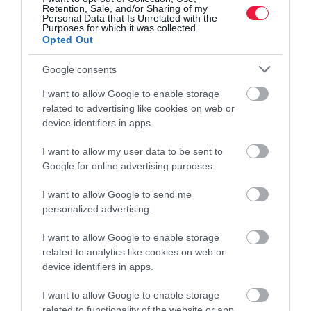
termelés valós ritmusába.
Retention, Sale, and/or Sharing of my
Personal Data that Is Unrelated with the
Purposes for which it was collected.
Tehát a technológiai lehetőség önmagában nem garantálja a
Opted Out
gyakorlati elterjedést. Sok megoldás drága és komoly háttér-
infrastruktúrát igényel, és nem mindenhol áll rendelkezésre a
Google consents
megfelelő szerviz vagy digitális környezet. Ez különösen a kisebb
I want to allow Google to enable storage
gazdaságoknak jelent kihívást.
related to advertising like cookies on web or
device identifiers in apps.
Így a következő évek kulcskérdése nem pusztán az lesz, hogy
megjelennek-e újabb eszközök, hanem az, hogy mely megoldások
I want to allow my user data to be sent to
tudnak valóban beépülni a mindennapi gazdálkodásba. Ugyanis a
Google for online advertising purposes.
termelő számára nem az a legfontosabb, hogy egy technológia
I want to allow Google to send me
mennyire modern, hanem az, hogy javítja-e a döntések
personalized advertising.
pontosságát, csökkenti-e a veszteséget és gazdaságosan
beilleszthető-e az adott üzem működésébe.
I want to allow Google to enable storage
related to analytics like cookies on web or
Várhatóan nem egyetlen látványos áttörésről szól a jövő, hanem
device identifiers in apps.
sok kisebb, jól használható technológia fokozatos elterjedéséről.
Azok a megoldások maradnak fenn, amelyek egyszerre adnak
I want to allow Google to enable storage
related to functionality of the website or app.
jobb rálátást, nagyobb biztonságot és kiszámíthatóbb