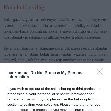
Nem külön világ
Sok gazdaságban a növénytermesztés és az állattenyésztés
szorosan összetartozik. Ha a szántóföld elsődleges feladata a
takarmánybázis biztosítása, akkor a növénytermesztési döntések
közvetlenül visszahatnak az állattenyésztés eredményességére.
Így a gyep állapota, a takarmánynövények minősége, a betakarítás
időzítése és a táblán belüli heterogenitás kezelése mind olyan
tényező, amely később az állatok teljesítményében is megjelenik.
Éppen ezért a korszerű technológiákat nem célszerű ágazati
haszon.hu -
Do Not Process My Personal
Information
szigetekben értelmezni. A drónos állományfelmérés, a differenciált
kijuttatás, a szenzoralapú megfigyelés vagy a gyors
If you wish to opt-out of the sale, sharing to third parties, or
takarmányvizsgálat ugyanannak az integrált rendszernek a része,
processing of your personal or sensitive information for
amelyben a szántóföld, a legelő, a takarmány és az állat
targeted advertising by us, please use the below opt-out
összekapcsolt döntési láncot alkot.
section to confirm your selection. Please note that after your
opt-out request is processed you may continue seeing