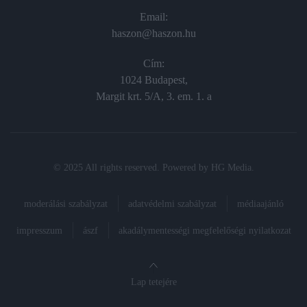
Email:
haszon@haszon.hu
Cím:
1024 Budapest,
Margit krt. 5/A, 3. em. 1. a
© 2025 All rights reserved. Powered by
HG Media
.
moderálási szabályzat
adatvédelmi szabályzat
médiaajánló
impresszum
ászf
akadálymentességi megfelelőségi nyilatkozat
Lap tetejére