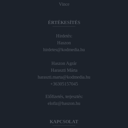
Vince
ÉRTÉKESÍTÉS
Hirdetés:
Haszon
hirdetes@kodmedia.hu
Haszon Agrár
Haraszti Márta
haraszti.marta@kodmedia.hu
+36305157045
Előfizetés, terjesztés:
elofiz@haszon.hu
KAPCSOLAT