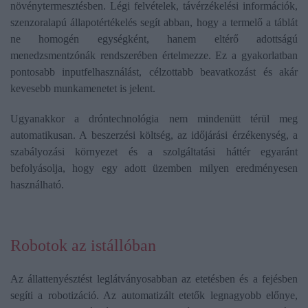
növénytermesztésben. Légi felvételek, távérzékelési információk,
szenzoralapú állapotértékelés segít abban, hogy a termelő a táblát
ne homogén egységként, hanem eltérő adottságú
menedzsmentzónák rendszerében értelmezze. Ez a gyakorlatban
pontosabb inputfelhasználást, célzottabb beavatkozást és akár
kevesebb munkamenetet is jelent.
Ugyanakkor a dróntechnológia nem mindenütt térül meg
automatikusan. A beszerzési költség, az időjárási érzékenység, a
szabályozási környezet és a szolgáltatási háttér egyaránt
befolyásolja, hogy egy adott üzemben milyen eredményesen
használható.
Robotok az istállóban
Az állattenyésztést leglátványosabban az etetésben és a fejésben
segíti a robotizáció. Az automatizált etetők legnagyobb előnye,