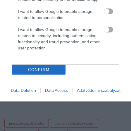
gazdálkodást.
I want to allow Google to enable storage
related to personalization.
Tehát a zöld technológiák valódi hozadéka nem a mezőgazdaság
öncélú digitalizációja, hanem a pontosabb, takarékosabb és jobban
I want to allow Google to enable storage
irányítható termelés. A valódi kérdés nem az, hogy mennyi új
related to security, including authentication
technológiát lehet bevezetni, hanem az, hogy ezek közül melyik
functionality and fraud prevention, and other
képes a gyakorlatban is mérhető előnyt teremteni.
user protection.
Olvasd el ezt is!
CONFIRM
Húsmarhatartás, csak precízen
Pár év, és az MI az állattenyésztést is felforgatja
Data Deletion
Data Access
Adatvédelmi szabályzat
precíziós gazdálkodás
precíziós állattenyésztés