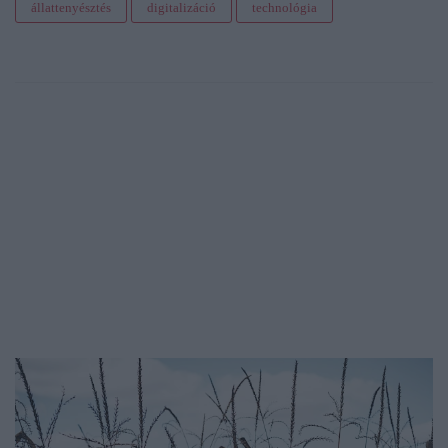
állattenyésztés
digitalizáció
technológia