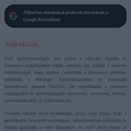
Állítsd be oldalunkat preferált forrásként a
Google Keresőben!
Jobb rálátás
Zöld agrártechnológiák alatt azokat a műszaki, digitális és
szervezési megoldásokat értjük, amelyek úgy javítják a termelés
hatékonyságát, hogy közben csökkentik a környezeti terhelést,
mérséklik a felesleges inputfelhasználást, és pontosabb
beavatkozást tesznek lehetővé. Ide tartozhatnak a precíziós
megfigyelési és döntéstámogató rendszerek, szenzorok, drónok,
automatizált etető- és fejőrendszerek.
Továbbá minden olyan technológia, amely segít abban, hogy a
gazdálkodás kevesebb veszteséggel, takarékosabban működjön és
jobban igazodjék a valós állapothoz. A „zöld” jelző ebben az