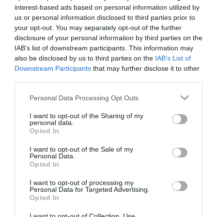
interest-based ads based on personal information utilized by
us or personal information disclosed to third parties prior to
Feltételek
your opt-out. You may separately opt-out of the further
disclosure of your personal information by third parties on the
Azt mutatják a tapasztalatok, hogy egy új megoldás akkor válik
IAB’s list of downstream participants. This information may
valódi előnnyé, ha három feltétel egyszerre teljesül. Először is
also be disclosed by us to third parties on the
IAB’s List of
Downstream Participants
that may further disclose it to other
mérhető problémára kell választ adnia: például csökkenti a
third parties.
veszteséget, gyorsítja a felismerést vagy javít az inputfelhasználás
pontosságán. Másodszor illeszkednie kell az adott gazdaság
Please note that this website/app uses one or more Google
Personal Data Processing Opt Outs
méretéhez, munkaerőhelyzetéhez és technológiai színvonalához.
services and may gather and store information including but
not limited to your visit or usage behaviour. You may click to
I want to opt-out of the Sharing of my
Harmadszor a kapott adatnak értelmezhetőnek és
personal data.
grant or deny consent to Google and its third-party tags to
hasznosíthatónak kell lennie a napi döntésekben.
Opted In
use your data for below specified purposes in below Google
consent section.
Ez azért fontos, mert a mezőgazdaságban nem minden korszerű
I want to opt-out of the Sale of my
Personal Data.
megoldás jelent automatikusan jó beruházást. Ami egy nagyobb,
Opted In
erősen szervezett üzemben gyors megtérülést hozhat, az egy
I want to opt-out of processing my
kisebb gazdaságban túl drága, túl bonyolult lehet – vagy
Personal Data for Targeted Advertising.
egyszerűen nehéz kihasználni. Ezért a technológiai fejlesztések
Opted In
értékét mindig az dönti el, hogy mennyire tudnak beépülni a
I want to opt-out of Collection, Use,