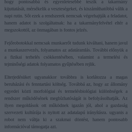
hogy pontosabbá és egyenletesebbé teszik a takarmány
kijuttatását, mérsékelik a veszteségeket, és kiszámíthatóbbá válik a
napi rutin. Sőt ezek a rendszerek nemcsak végrehajtják a feladatot,
hanem adatot is szolgáltatnak: ha a takarmányfelvétel eltér a
megszokottól, az önmagában is fontos jelzés.
Fejőrobotokkal nemcsak munkaerőt tudunk kiváltani, hanem javul
a munkaszervezés, folyamatos az adatáramlás. További előnyük a
a fizikai terhelés csökkentésében, valamint a termelési és
tejminőségi adatok folyamatos gyűjtésében rejlik.
Elterjedésüket ugyanakkor továbbra is korlátozza a magas
beruházási és fenntartási költség. Továbbá az, hogy az állomány
egyedei közti morfológiai és termelésbiológiai különbségek a
rendszer működésének megbízhatóságát is befolyásolhatják. Az
ilyen megoldások ott működnek igazán jól, ahol a gazdaság
szervezeti kultúrája is nyitott az adatalapú irányításra. ugyanis a
robot nem váltja ki a szakmai döntést, hanem pontosabb
információval támogatja azt.