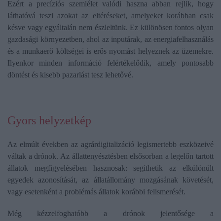
Ezért a precíziós szemlélet valódi haszna abban rejlik, hogy
láthatóvá teszi azokat az eltéréseket, amelyeket korábban csak
késve vagy egyáltalán nem észleltünk. Ez különösen fontos olyan
gazdasági környezetben, ahol az inputárak, az energiafelhasználás
és a munkaerő költségei is erős nyomást helyeznek az üzemekre.
Ilyenkor minden információ felértékelődik, amely pontosabb
döntést és kisebb pazarlást tesz lehetővé.
Gyors helyzetkép
Az elmúlt években az agrárdigitalizáció legismertebb eszközeivé
váltak a drónok. Az állattenyésztésben elsősorban a legelőn tartott
állatok megfigyelésében hasznosak: segíthetik az elkülönült
egyedek azonosítását, az állatállomány mozgásának követését,
vagy esetenként a problémás állatok korábbi felismerését.
Még kézzelfoghatóbb a drónok jelentősége a