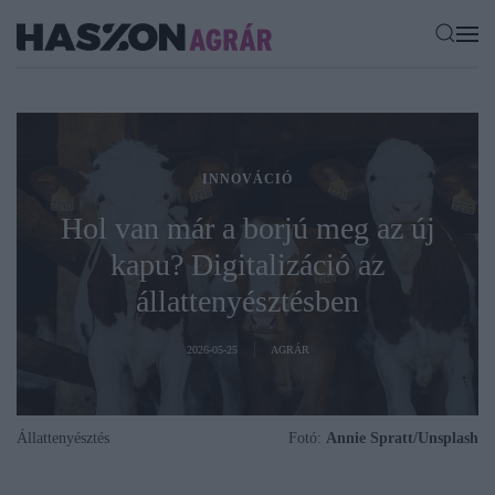
INNOVÁCIÓ
Hol van már a borjú meg az új
kapu? Digitalizáció az
állattenyésztésben
2026-05-25
AGRÁR
Állattenyésztés
Fotó:
Annie Spratt/Unsplash