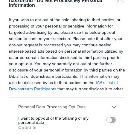
haszon.hu -
Do Not Process My Personal
sekély talajforgatással is megzavarhatjuk a bábozódásukat.
Information
2021 nyarán engedélyezték hazánkban ellene kiegészítő
If you wish to opt-out of the sale, sharing to third parties, or
hatásjavítóként a
Combi Protec nevű készítményt.
Egy
processing of your personal or sensitive information for
targeted advertising by us, please use the below opt-out
csalogató anyagról van szó (oldható koncentrátumkészítmény),
section to confirm your selection. Please note that after your
amely 1160 g/liter növényi kivonatot és 140 g/liter cukrot
opt-out request is processed you may continue seeing
(monoszacharidok és poliszacharidok) tartalmaz. Fontos, hogy a
interest-based ads based on personal information utilized by
készítményt a rajzás időszakában kell alkalmazni. Nem
us or personal information disclosed to third parties prior to
használható keverékben más rovarirtó szerekkel, gombaölő
your opt-out. You may separately opt-out of the further
szerekkel, segédanyagokkal, lombtrágyákkal.
disclosure of your personal information by third parties on the
IAB’s list of downstream participants. This information may
A rajzás idén is májusban kezdődött, és egészen a szüret végéig,
also be disclosed by us to third parties on the
IAB’s List of
kéthetente, rovarölő szerrel történő permetezésre van szükség,
Downstream Participants
that may further disclose it to other
third parties.
hogy megakadályozzuk a károkozást.
Please note that this website/app uses one or more Google
Personal Data Processing Opt Outs
A másik lehetőség
a csapdák kihelyezése.
Ez azért is nagyon
services and may gather and store information including but
fontos, mert a kártevő 2-3 hét alatt akár a termés 30 százalékával
not limited to your visit or usage behaviour. You may click to
I want to opt-out of the Sharing of my
personal data.
is képes végezni.
grant or deny consent to Google and its third-party tags to
Opted In
use your data for below specified purposes in below Google