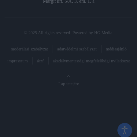
Margit krt. 5/A, 3. em. 1. a
© 2025 All rights reserved. Powered by
HG Media
.
moderálási szabályzat
adatvédelmi szabályzat
médiaajánló
impresszum
ászf
akadálymentességi megfelelőségi nyilatkozat
Lap tetejére