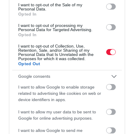
consent section.
I want to opt-out of the Sale of my
Personal Data.
Opted In
Olvasd el ezt is!
I want to opt-out of processing my
Personal Data for Targeted Advertising.
Így védd meg a napraforgót a legveszélyesebb
Opted In
kártevőktől
I want to opt-out of Collection, Use,
Harc a kiskert nagy kincséért: így védd meg a
Retention, Sale, and/or Sharing of my
paradicsomot
Personal Data that Is Unrelated with the
Purposes for which it was collected.
Ültetés, betakarítás, metszés: kerti teendők
Opted Out
szeptemberben
Google consents
I want to allow Google to enable storage
agrár
kert
kiskert
kártevő
növényvédelem
related to advertising like cookies on web or
device identifiers in apps.
I want to allow my user data to be sent to
Google for online advertising purposes.
I want to allow Google to send me