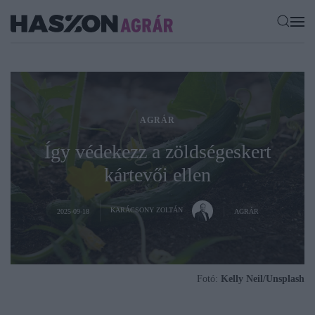
AGRÁR
Így védekezz a zöldségeskert
kártevői ellen
KARÁCSONY ZOLTÁN
2025-09-18
AGRÁR
Fotó:
Kelly Neil/Unsplash