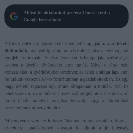
Állítsd be oldalunkat preferált forrásként a
Google Keresőben!
A friss leveleket, hajtásokat előszeretettel látogatják az apró
fekete
földibolhák,
amelyek igazából nem is bolhák, hisz a levélbogarak
rendjébe tartoznak. A friss leveleket kilyuggatják, szélsőséges
esetben a kisebb növényeket tarra rágják. Mivel a sárga szín
vonzza őket, a gyérítésükben eredményes lehet a
sárga lap,
amit
be tudunk szerezni A4-es formátumban a gazdaboltokban. Ez egy
nagy méretű ragacsos lap, amire ráragadnak a bolhák. Már be
lehet szerezni rovarhálókat is, ezek szúnyoghálóhoz hasonló apró
lyukú hálók, amelyek megakadályozzák, hogy a földibolhák
hozzáférjenek növényeinkhez.
Növényvédő szereket is használhatunk, fontos azonban, hogy a
szerekhez tapadásfokozó anyagot is adjunk a jó fedettség