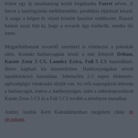
évben egy új riasztóanyag került forgalomba
Faecet
néven. A
faecet a faszéngyártás mellékterméke, pirolitikus eljárással készül.
A szaga a leégett és vízzel leöntött faszénre emlékeztet. Riasztó
hatását azzal fejti ki, hogy a rovarok úgy érzékelik, mintha tűz
lenne.
Megpróbálhatunk rovarölő szerekkel is védekezni a poloskák
ellen. Kontakt hatóanyagúak közül a már felsorolt
Deltam,
Karate Zeon 5 CS, Lamdex Extra, Full 5 CS
használható,
illetve kapható kis kiszerelésben. Hatékonyságukat növeli
tapadásfokozó használata. Jellemzően 2-3 napos élelmezés-
egészségügyi várakozási idejük van. Az erős napsugárzás lebontja
a hatóanyagot, rontva a hatékonyságot, ezért a mikrokapszulázott
Karate Zeon 5 CS és a Full 5 CS tovább a növényen maradhat.
Andrej András Kerti Kalendáriumban megjelent cikke
itt
olvasható
.