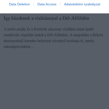
Data Deletion
Data Access
Adatvédelmi szabályzat
NÖVÉNYTERMESZTÉS
Így küzdenek a vízhiánnyal a Dél-Alföldön
A tartós aszály és a Körösök alacsony vízállása miatt újabb
rendkívüli vízpótlás indult a Dél-Alföldön. A megoldást a Békési
duzzasztónál üzembe helyezett szivattyú hozhatja el, amely
másodpercenként…