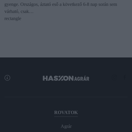
gyenge. Országos, áztató eső a következő 6-8 nap során sem
várható, csak…
rectangle
ROVATOK
Agrár