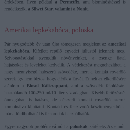
érdekében. Ilyen például
a Permetfix,
ami biominősítéssel is
rendelkezik,
a Silwet Star, valamint a Nonit
.
Amerikai lepkekabóca, poloska
Pár nyugodtabb év után újra tömegesen megjelent az
amerikai
lepkekabóca.
Kifejlett repülő egyedei júliustól jelennek meg.
Szívogatásukkal gyengítik növényeinket, a zsenge fiatal
hajtásokat és leveleket kedvelik. A védekezést megnehezítheti a
nagy mennyiségű habszerű szövedéke, mert a kontakt rovarölő
szerek így nem biztos, hogy elérik a lárvát. Ennek az elkerülésére
ajánlom a
Biosol Káliszappant,
ami a szövedék feloldására
használandó 100-250 ml/10 liter víz adagban. Kisebb fertőzésnél
önmagában is hatásos, de célszerű kontakt rovarölő szerrel
kombinálva kijuttatni. Kontakt és felszívódó készítményekből a
már a földibolhánál is felsoroltak használhatók.
Egyre nagyobb problémává nőtt a
poloskák
kártétele. Az elmúlt