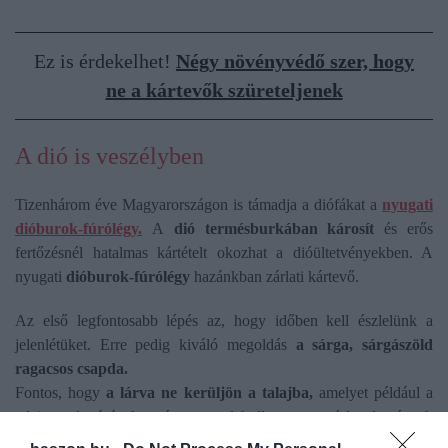
Ez is érdekelhet!
Négy növényvédő szer, hogy
ne a kártevők szüreteljenek
A dió is veszélyben
Tizenhárom éve Magyarországon is támadja a diófákat a
nyugati
dióburok-fúrólégy.
A
dió termésburkában károsít
és erős
fertőzésnél hatalmas kártételt okozhat a dióültetvényekben. A
nyugati
dióburok-fúrólégy
hazánkban zárlati kártevő.
Az első legfontosabb lépés az, hogy időben kell észlelünk a
jelenlétüket. Erre pedig kiváló megoldás
a sárga, sárgászöld
ragacsos csapda.
Fontos, hogy
a lárva ne kerüljön a talajba,
amelyet például a
talaj takarásával, és a lehullott terméskezdemények
megsemmisítésével érhetünk el. De a gyakori gereblyézéssel, a