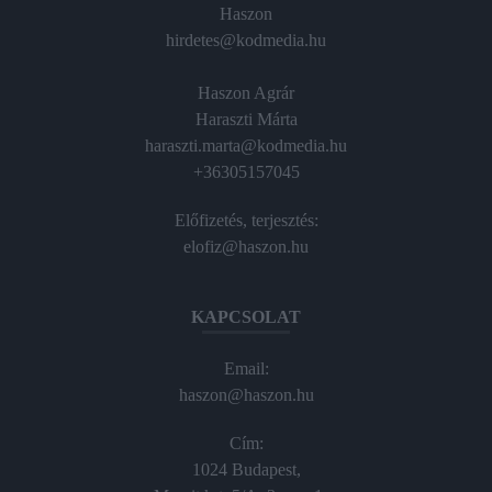
Haszon
hirdetes@kodmedia.hu
Haszon Agrár
Haraszti Márta
haraszti.marta@kodmedia.hu
+36305157045
Előfizetés, terjesztés:
elofiz@haszon.hu
KAPCSOLAT
Email:
haszon@haszon.hu
Cím:
1024 Budapest,