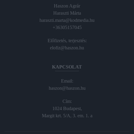
Haszon Agrár
Haraszti Márta
haraszti.marta@kodmedia.hu
+36305157045
Előfizetés, terjesztés:
elofiz@haszon.hu
KAPCSOLAT
Email:
haszon@haszon.hu
Cím:
1024 Budapest,
Margit krt. 5/A, 3. em. 1. a