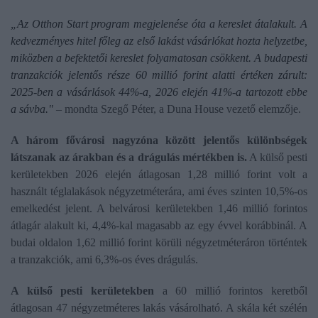
„Az Otthon Start program megjelenése óta a kereslet átalakult. A
kedvezményes hitel főleg az első lakást vásárlókat hozta helyzetbe,
miközben a befektetői kereslet folyamatosan csökkent. A budapesti
tranzakciók jelentős része 60 millió forint alatti értéken zárult:
2025-ben a vásárlások 44%-a, 2026 elején 41%-a tartozott ebbe
a sávba."
– mondta Szegő Péter, a Duna House vezető elemzője.
A három fővárosi nagyzóna között jelentős különbségek
látszanak az árakban és a drágulás mértékben is.
A külső pesti
kerületekben 2026 elején átlagosan 1,28 millió forint volt a
használt téglalakások négyzetméterára, ami éves szinten 10,5%-os
emelkedést jelent. A belvárosi kerületekben 1,46 millió forintos
átlagár alakult ki, 4,4%-kal magasabb az egy évvel korábbinál. A
budai oldalon 1,62 millió forint körüli négyzetméteráron történtek
a tranzakciók, ami 6,3%-os éves drágulás.
A külső pesti kerületekben
a 60 millió forintos keretből
átlagosan 47 négyzetméteres lakás vásárolható. A skála két szélén