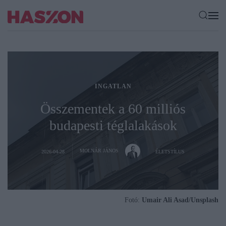
INGATLAN
Összementek a 60 milliós
budapesti téglalakások
MOLNÁR JÁNOS
2026-04-28
ÉLETSTÍLUS
Fotó:
Umair Ali Asad/Unsplash