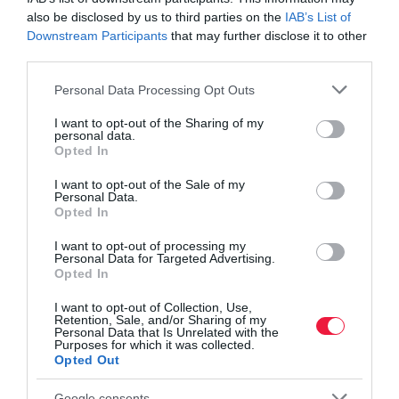
Két országból is rámozdultak a magyar lakáspiacra
also be disclosed by us to third parties on the
IAB’s List of
az érdeklődők
Downstream Participants
that may further disclose it to other
third parties.
Van, ahol lakást vehetsz egy budai garázs áráért
Please note that this website/app uses one or more Google
Personal Data Processing Opt Outs
services and may gather and store information including but
not limited to your visit or usage behaviour. You may click to
I want to opt-out of the Sharing of my
personal data.
grant or deny consent to Google and its third-party tags to
Opted In
use your data for below specified purposes in below Google
lakáspiac
budapest
téglaépítésű lakás
használt
consent section.
I want to opt-out of the Sale of my
Personal Data.
árak
négyzetméterár
Opted In
I want to opt-out of processing my
Personal Data for Targeted Advertising.
Opted In
I want to opt-out of Collection, Use,
Retention, Sale, and/or Sharing of my
Personal Data that Is Unrelated with the
Purposes for which it was collected.
Opted Out
Google consents