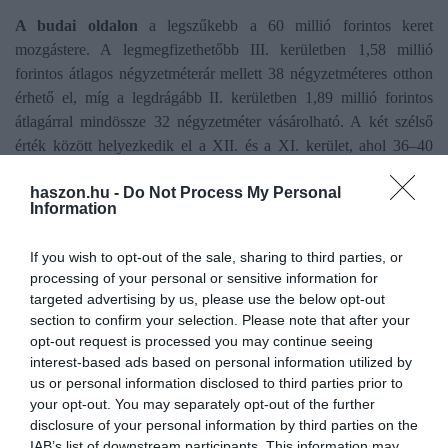
A budai oldalon
a legszűkebb a 60 millió forintos keret
mozgástere. A legmegfizethetőbb III. kerületben 1,58 millió
forintos átlagos négyzetméterár mellett 38 négyzetméteres otthon
érhető el, míg a legdrágább II. kerületben 1,89 millió forintos
átlagárral mindössze 32 négyzetméter vásárolható. A két szélső
érték között helyezkedik el a XII. és a XI. kerület, ahol 36–40
négyzetméter körüli téglalakás vásárolható.
haszon.hu -
Do Not Process My Personal
Information
A négyzetméterárak emelkedése miatt ugyanabból az
összegből kisebb téglalakás vásárolható. A 2025-ös átlagár
If you wish to opt-out of the sale, sharing to third parties, or
alapján 60 millió forintból közel 46 négyzetméteres ingatlan
processing of your personal or sensitive information for
volt elérhető, 2026 elején ugyanez az összeg már körülbelül 44
targeted advertising by us, please use the below opt-out
négyzetméterre elegendő.
section to confirm your selection. Please note that after your
opt-out request is processed you may continue seeing
interest-based ads based on personal information utilized by
Olvasd el ezt is!
us or personal information disclosed to third parties prior to
your opt-out. You may separately opt-out of the further
Ennyivel fizetünk többet a lakáshitelért, mint az
disclosure of your personal information by third parties on the
eurós országok
IAB’s list of downstream participants. This information may