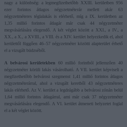
nagy a különbség: a legmegfizethetőbb XXIII. kerületben 956
ezer forintos átlagos négyzetméterár mellett akár 63
négyzetméteres téglalakás is elérhető, míg a IX. kerületben az
1,35 millió forintos átlagár már csak 44 négyzetméter
megvásárlására elegendő. A két véglet között a XXI., a IV., a
XX., a X., a XVIII., a VIII. és a XIV. kerület helyezkedik el, ahol
kerülettől függően 46–57 négyzetméter közötti alapterület érhető
el a vizsgált büdzséből.
A belvárosi kerületekben
60 millió forintból jellemzően 40
négyzetméter körüli lakás vásárolható. A VII. kerület képviseli a
megfizethetőbb belvárosi szegmenst 1,41 millió forintos átlagos
négyzetméterárral, ahol a vizsgált keretből 43 négyzetméteres
lakás elérhető. Az V. kerület a legdrágább a belvárosi zónán belül
1,64 millió forintos átlagárral, ami már csak 37 négyzetméter
megvásárlására elegendő. A VI. kerület átmeneti helyzetet foglal
el a két véglet között.