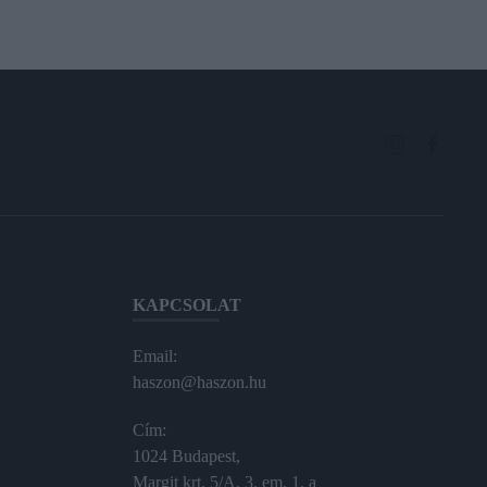
KAPCSOLAT
Email:
haszon@haszon.hu
Cím:
1024 Budapest,
Margit krt. 5/A, 3. em. 1. a