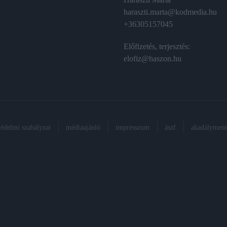
haraszti.marta@kodmedia.hu
+36305157045
Előfizetés, terjesztés:
elofiz@haszon.hu
védelmi szabályzat
médiaajánló
impresszum
ászf
akadálymente