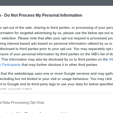
B
u -
Do Not Process My Personal Information
a
b
to opt-out of the sale, sharing to third parties, or processing of your per
h
formation for targeted advertising by us, please use the below opt-out s
r selection. Please note that after your opt-out request is processed y
eing interest-based ads based on personal information utilized by us or
disclosed to third parties prior to your opt-out. You may separately opt-
losure of your personal information by third parties on the IAB’s list of
. This information may also be disclosed by us to third parties on the
IA
Participants
that may further disclose it to other third parties.
 téren a főbb hídfelújítási munkák, és
 that this website/app uses one or more Google services and may gath
m előtt a megújuló északi felüljáró a
including but not limited to your visit or usage behaviour. You may click 
 to Google and its third-party tags to use your data for below specifi
tatása szerint. Ezt követően már csak
ogle consent section.
 a felszíni csomópont helyreállítása
l Data Processing Opt Outs
égben is dolgoznak.