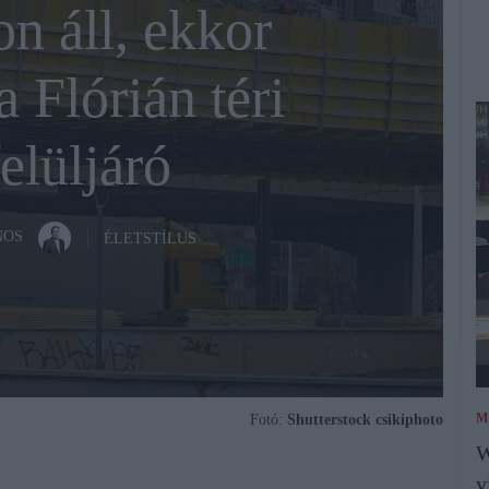
n áll, ekkor
 Flórián téri
elüljáró
NOS
ÉLETSTÍLUS
M
Fotó:
Shutterstock csikiphoto
W
v