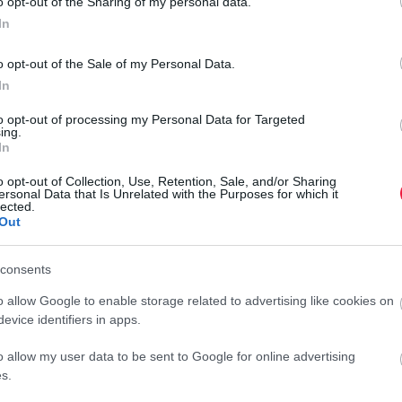
o opt-out of the Sharing of my personal data.
In
rált forrásként a Google Keresőben!
o opt-out of the Sale of my Personal Data.
In
os teljesítést. A szakemberek jelenleg az északi felüljáró
to opt-out of processing my Personal Data for Targeted
si feladat a befejezéséhez közeledik. Ugyanakkor a tartós
ing.
 késő délutáni órákban végeznek, szigorúan betartva a
In
o opt-out of Collection, Use, Retention, Sale, and/or Sharing
ersonal Data that Is Unrelated with the Purposes for which it
k az előregyártott hídszegélyelemek, valamint a monolit
lected.
Out
átépítése, az Árpád híd felőli oldalon már az új vasbeton
A
etkező hetekben kezdődik a hídfő újjáépítése és hamarosan
H
vonatainak kialakítása. Továbbá elkezdődött az új acél
consents
u
 rendszer felújítása is és júniusban nagyrészt befejeződött a
o allow Google to enable storage related to advertising like cookies on
evice identifiers in apps.
M
é
o allow my user data to be sent to Google for online advertising
u
s.
oznak, ami várhatóan július első hetében fejeződik be. Ezt
j