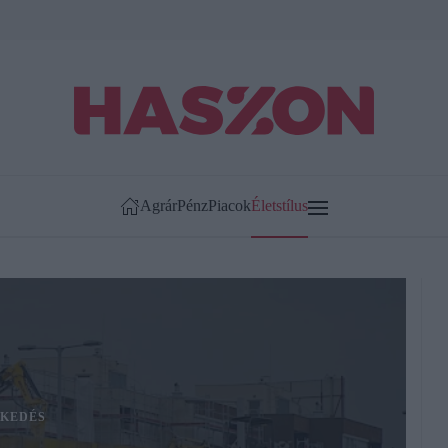
Agrár
Pénz
Piacok
Életstílus
KEDÉS