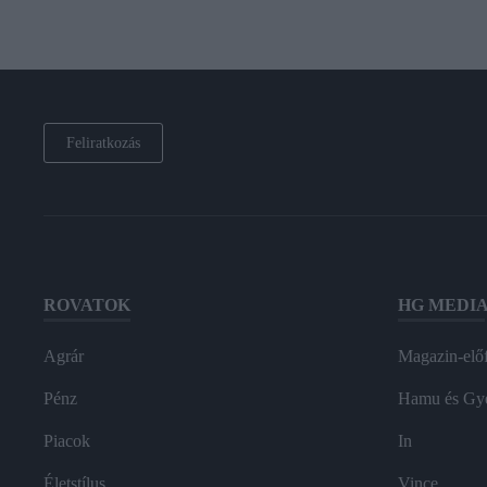
Feliratkozás
ROVATOK
HG MEDI
Agrár
Magazin-előf
Pénz
Hamu és Gy
Piacok
In
Életstílus
Vince