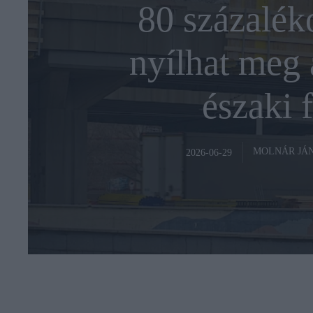
80 százaléko
nyílhat meg a
északi f
MOLNÁR JÁ
2026-06-29