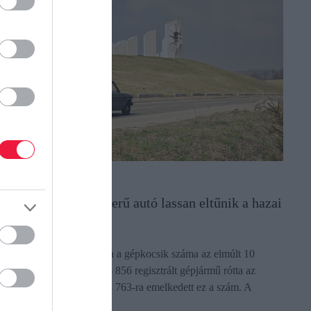
UTÓ
árom, egykor népszerű autó lassan eltűnik a hazai
takról
egugrott Magyarországon a gépkocsik száma az elmúlt 10
vben: míg 2015-ben 3 196 856 regisztrált gépjármű rótta az
takat, addig 2025-re 4 374 763-ra emelkedett ez a szám. A
elentős növekedés…