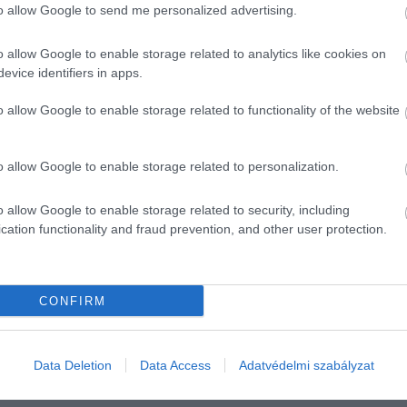
majd az arra kerülő aszfaltréteg kialakítása.
to allow Google to send me personalized advertising.
r
ós szerkezeteket, amelyek biztosítják a híd és a csatlakozó
o allow Google to enable storage related to analytics like cookies on
burkolatok javításai és a szükséges cserék is - olvasható a
evice identifiers in apps.
o allow Google to enable storage related to functionality of the website
o allow Google to enable storage related to personalization.
lújításánál
o allow Google to enable storage related to security, including
cation functionality and fraud prevention, and other user protection.
CONFIRM
adás
Data Deletion
Data Access
Adatvédelmi szabályzat