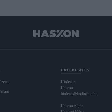
A
ÉRTÉKESÍTÉS
izetés
Hirdetés:
Haszon
émánt
hirdetes@kodmedia.hu
Haszon Agrár
Haraszti Márta