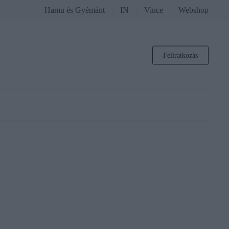
Hamu és Gyémánt
IN
Vince
Webshop
Feliratkozás