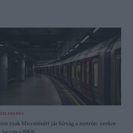
ÖZLEKEDÉS
em csak bliccelésért jár bírság a metrón: ezekre
s lecsap a BKK