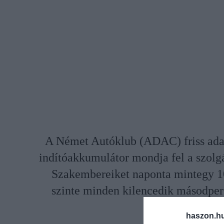
A Német Autóklub (ADAC) friss adata
indítóakkumulátor mondja fel a szolgá
Szakembereiket naponta mintegy 10
szinte minden kilencedik másodperc
autó
haszon.h