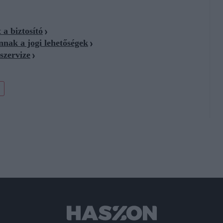
 a biztosító
nnak a jogi lehetőségek
szervize