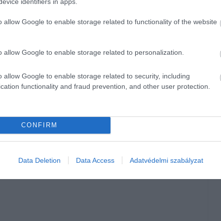
evice identifiers in apps.
o allow Google to enable storage related to functionality of the website
om üléssoros Tiggo 8 egyaránt az oldalirányú védelemnél
gzsák nem nyílt ki megfelelően az első teszt során, majd a
o allow Google to enable storage related to personalization.
gzsák levált a tetőszerkezetről. Egy ilyen hiba súlyosan
o allow Google to enable storage related to security, including
cation functionality and fraud prevention, and other user protection.
a szánt Inster oldalirányú töréstesztjén a vezetőoldali ajtó
sértését jelenti, hanem konkrét életveszélyt is, hiszen nagy
CONFIRM
került törésteszt nem a vég: az egyterű 2024-ben mindössze
szerekkel 2025-ben már négycsillagos minősítést kapott. Egy
ik a masszív, jól tervezett karosszériát – az Euro NCAP
Data Deletion
Data Access
Adatvédelmi szabályzat
gos autóvásárláshoz.