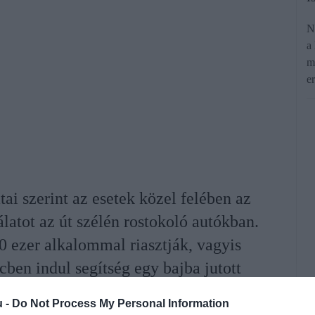
N
a
m
e
i szerint az esetek közel felében az
latot az út szélén rostokoló autókban.
 ezer alkalommal riasztják, vagyis
ben indul segítség egy bajba jutott
shoz.
u -
Do Not Process My Personal Information