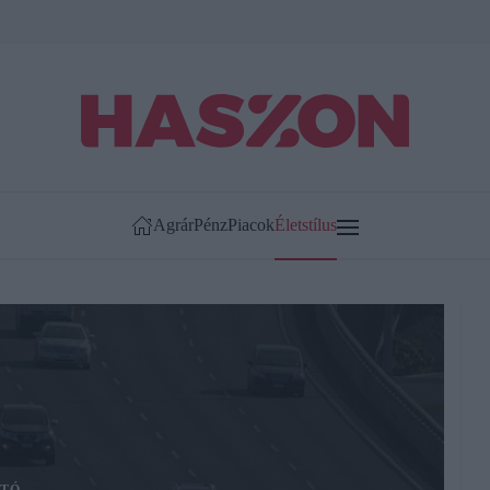
Agrár
Pénz
Piacok
Életstílus