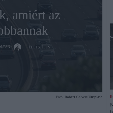
TÓ
ok, amiért az
robbannak
OLTÁN
ÉLETSTÍLUS
K
Fotó:
Robert Calvert/Unsplash
N
i