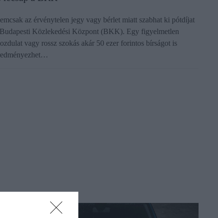
emcsak az érvénytelen jegy vagy bérlet miatt szabhat ki pótdíjat
 Budapesti Közlekedési Központ (BKK). Egy figyelmetlen
ozdulat vagy rossz szokás akár 50 ezer forintos bírságot is
redményezhet…