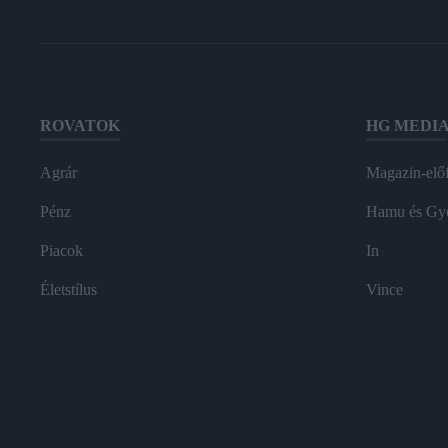
ROVATOK
HG MEDI
Agrár
Magazin-előf
Pénz
Hamu és Gy
Piacok
In
Életstílus
Vince