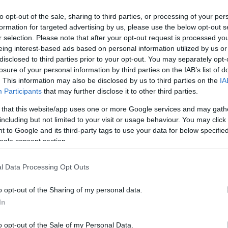
rált forrásként a Google Keresőben!
to opt-out of the sale, sharing to third parties, or processing of your per
formation for targeted advertising by us, please use the below opt-out s
r selection. Please note that after your opt-out request is processed y
eing interest-based ads based on personal information utilized by us or
umulátorhiba áll a háttérben, ami messze a leggyakoribb
disclosed to third parties prior to your opt-out. You may separately opt-
akembereinek tapasztalatait a Német Autóklub (ADAC)
losure of your personal information by third parties on the IAB’s list of
. This information may also be disclosed by us to third parties on the
IA
éssel kapcsolatos hibák, illetve az elektromos autóknál a
Participants
that may further disclose it to other third parties.
ázalékát teszik ki.
 that this website/app uses one or more Google services and may gath
including but not limited to your visit or usage behaviour. You may click 
ondják az unalmast
 to Google and its third-party tags to use your data for below specifi
A
ogle consent section.
D
ldául a generátor vagy a kábelezés hibája (10,4 százalék),
ú
) és a
kulcs, zár vagy indításgátló
hibái (6,8 százalék).
l Data Processing Opt Outs
T
hoz, ami 60 ezres növekedést jelent az előző évhez képest.
o opt-out of the Sharing of my personal data.
T
 2025-ben már több mint 50 ezer ilyen esetet regisztráltak,
In
é
r
o opt-out of the Sale of my Personal Data.