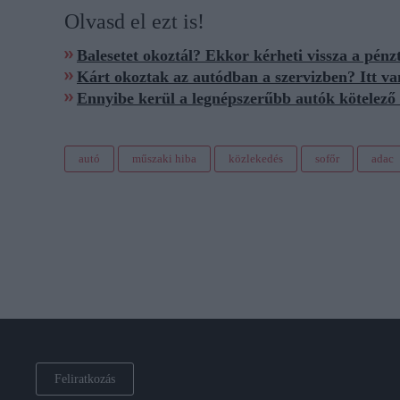
Olvasd el ezt is!
Balesetet okoztál? Ekkor kérheti vissza a pénzt
Kárt okoztak az autódban a szervizben? Itt va
Ennyibe kerül a legnépszerűbb autók kötelező 
autó
műszaki hiba
közlekedés
sofőr
adac
Feliratkozás