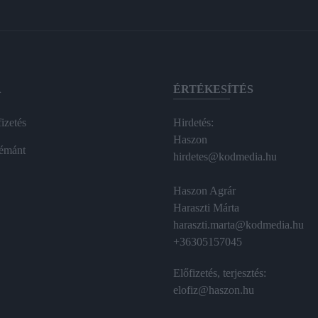
A
ÉRTÉKESÍTÉS
izetés
Hirdetés:
Haszon
émánt
hirdetes@kodmedia.hu
Haszon Agrár
Haraszti Márta
haraszti.marta@kodmedia.hu
+36305157045
Előfizetés, terjesztés:
elofiz@haszon.hu