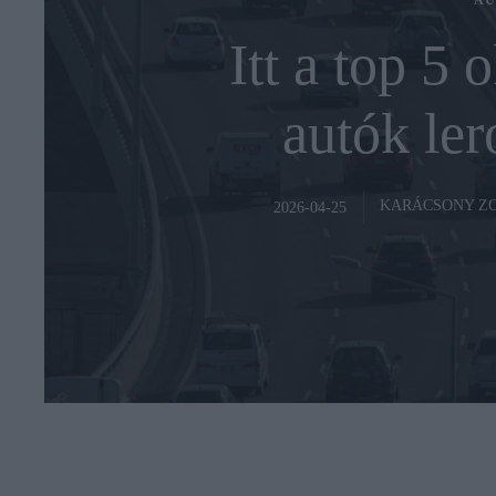
AU
Itt a top 5 
autók le
KARÁCSONY Z
2026-04-25