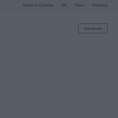
Hamu és Gyémánt
IN
Vince
Webshop
Feliratkozás