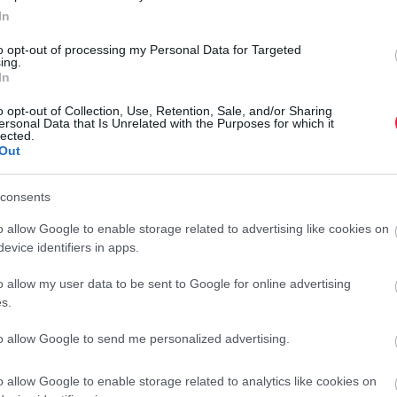
In
to opt-out of processing my Personal Data for Targeted
ing.
In
zzák a legtöbb kárt a céges autókban
o opt-out of Collection, Use, Retention, Sale, and/or Sharing
ersonal Data that Is Unrelated with the Purposes for which it
lected.
lenne
Out
anások zöme megelőzhető lenne. A gumiproblémák és az
consents
Az ADAC szakértői kiemelik: a modern autók már sokszor
-Stop rendszer elmaradásával), ilyenkor nem szabad várni a
o allow Google to enable storage related to advertising like cookies on
evice identifiers in apps.
o allow my user data to be sent to Google for online advertising
. Az Euro NCAP tavaly közzétett biztonsági tesztje több
s.
ót is csupán négycsillagosra értékeltek, ráadásul nem is az
 szerkezeti hibák miatt.
to allow Google to send me personalized advertising.
llemzően épp a szenzorok és a szoftveres támogatás hiánya
o allow Google to enable storage related to analytics like cookies on
lek – ezúttal viszont egyszerű konstrukciós problémák