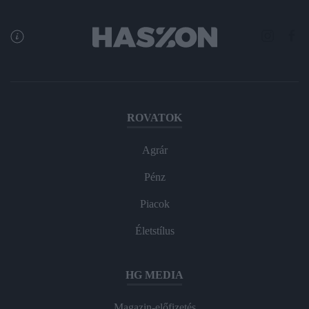
ROVATOK
Agrár
Pénz
Piacok
Életstílus
HG MEDIA
Magazin-előfizetés