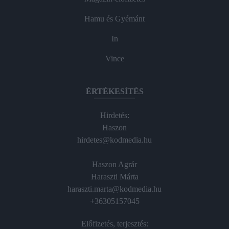
Hamu és Gyémánt
In
Vince
ÉRTÉKESÍTÉS
Hirdetés:
Haszon
hirdetes@kodmedia.hu
Haszon Agrár
Haraszti Márta
haraszti.marta@kodmedia.hu
+36305157045
Előfizetés, terjesztés: