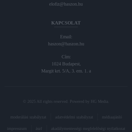
elofiz@haszon.hu
KAPCSOLAT
Email:
haszon@haszon.hu
Cím:
1024 Budapest,
Margit krt. 5/A, 3. em. 1. a
© 2025 All rights reserved. Powered by
HG Media
.
moderálási szabályzat
adatvédelmi szabályzat
médiaajánló
impresszum
ászf
akadálymentességi megfelelőségi nyilatkozat