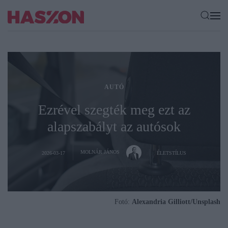
AUTÓ
Ezrével szegték meg ezt az
alapszabályt az autósok
MOLNÁR JÁNOS
2026-03-17
ÉLETSTÍLUS
Fotó:
Alexandria Gilliott/Unsplash