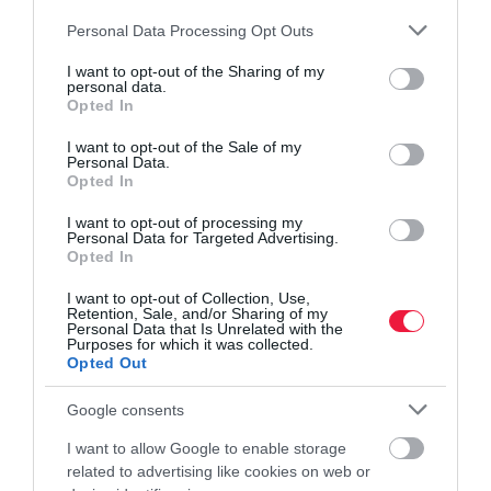
Please note that this website/app uses one or more Google
Personal Data Processing Opt Outs
services and may gather and store information including but
not limited to your visit or usage behaviour. You may click to
I want to opt-out of the Sharing of my
personal data.
grant or deny consent to Google and its third-party tags to
Opted In
use your data for below specified purposes in below Google
consent section.
I want to opt-out of the Sale of my
Personal Data.
Opted In
I want to opt-out of processing my
Personal Data for Targeted Advertising.
Opted In
I want to opt-out of Collection, Use,
OKMÁNYCSERE
Retention, Sale, and/or Sharing of my
Personal Data that Is Unrelated with the
130 ezer ember személyije válik érvénytelenné
Purposes for which it was collected.
Opted Out
Augusztus 3-án lejárnak a régi, papíralapú személyi igazolványok.
Google consents
Érdemes mielőbb gondoskodni a cseréről, mert a régi személyi ezt
követően már nem lesz érvényes, nem lehet vele hivatalos
I want to allow Google to enable storage
ügyeket…
related to advertising like cookies on web or