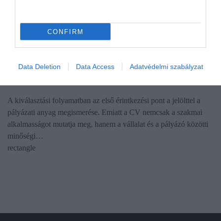
CONFIRM
ÁLLÁS
Data Deletion
Data Access
Adatvédelmi szabályzat
Ne kövesd el ezeket a hibákat, ha önéletrajzot írsz
A kiválasztási folyamatban az első érintkezési pont a jelölttel a
pályázati anyag megismerése. Emiatt a CV nemcsak a szakmai
alkalmasságot mutatja meg, hanem a vállalat és a pályázó közötti
minőségi…
rectangle