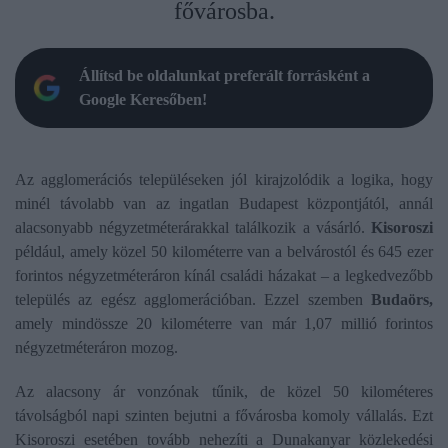
fővárosba.
Állítsd be oldalunkat preferált forrásként a
Google Keresőben!
Az agglomerációs településeken jól kirajzolódik a logika, hogy
minél távolabb van az ingatlan Budapest központjától, annál
alacsonyabb négyzetméterárakkal találkozik a vásárló.
Kisoroszi
például, amely közel 50 kilométerre van a belvárostól és 645 ezer
forintos négyzetméteráron kínál családi házakat – a legkedvezőbb
település az egész agglomerációban. Ezzel szemben
Budaörs,
amely mindössze 20 kilométerre van már 1,07 millió forintos
négyzetméteráron mozog.
Az alacsony ár vonzónak tűnik, de közel 50 kilométeres
távolságból napi szinten bejutni a fővárosba komoly vállalás. Ezt
Kisoroszi esetében tovább nehezíti a Dunakanyar közlekedési