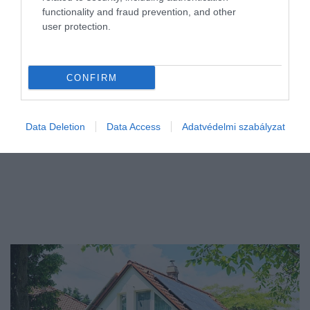
azonnali támogatásra van szüksége, amit a cukros üdítők vagy a
functionality and fraud prevention, and other
túlzott kávéfogyasztás helyett célzottan kiválasztott, természetes
user protection.
nyugtató…
CONFIRM
Data Deletion
Data Access
Adatvédelmi szabályzat