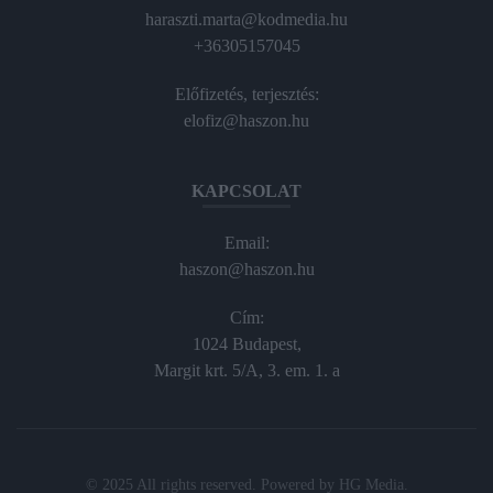
haraszti.marta@kodmedia.hu
+36305157045
Előfizetés, terjesztés:
elofiz@haszon.hu
KAPCSOLAT
Email:
haszon@haszon.hu
Cím:
1024 Budapest,
Margit krt. 5/A, 3. em. 1. a
© 2025 All rights reserved. Powered by
HG Media
.