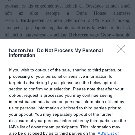
gyorsan és kis engedménnyel kelnek el. Országos szinten ismét
nőtt az alku szerepe a Duna House elemzése
szerint.
Budapesten
az alku jellemzően
2–4%
között mozog,
amelyet a jó állapotú ingatlanok iránti erős kereslet tart fent. A
fejlettebb nagyvárosok – például
Debrecen
vagy
Győr
– hasonló
mintát mutatnak,
1–4%-os
engedménnyel. Vidéken ezzel
szemben átlagosan
7%
körüli alku érhető el, egyes piacokon
haszon.hu -
Do Not Process My Personal
Information
ennél is nagyobb mozgástérrel:
Pécsen
például a
panellakásoknál
10%
feletti alku sem számított ritkának 2026 első
If you wish to opt-out of the sale, sharing to third parties, or
hónapjaiban.
processing of your personal or sensitive information for
targeted advertising by us, please use the below opt-out
section to confirm your selection. Please note that after your
opt-out request is processed you may continue seeing
interest-based ads based on personal information utilized by
Olvasd el ezt is!
us or personal information disclosed to third parties prior to
your opt-out. You may separately opt-out of the further
Ez durva, átlépett egy határt az új lakások átlagára
disclosure of your personal information by third parties on the
a fővárosban
IAB’s list of downstream participants. This information may
Kilőttek a lakásárak: Magyarország toronymagasan
also be disclosed by us to third parties on the
IAB’s List of