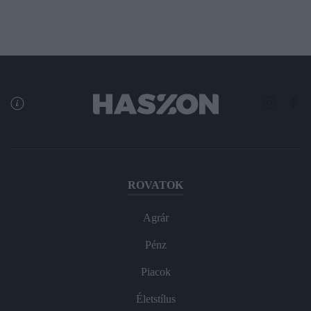
ROVATOK
Agrár
Pénz
Piacok
Életstílus