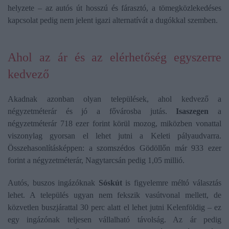
helyzete – az autós út hosszú és fárasztó, a tömegközlekedéses
kapcsolat pedig nem jelent igazi alternatívát a dugókkal szemben.
Ahol az ár és az elérhetőség egyszerre
kedvező
Akadnak azonban olyan települések, ahol kedvező a
négyzetméterár és jó a fővárosba jutás.
Isaszegen
a
négyzetméterár 718 ezer forint körül mozog, miközben vonattal
viszonylag gyorsan el lehet jutni a Keleti pályaudvarra.
Összehasonlításképpen: a szomszédos Gödöllőn már 933 ezer
forint a négyzetméterár, Nagytarcsán pedig 1,05 millió.
Autós, buszos ingázóknak
Sóskút
is figyelemre méltó választás
lehet. A település ugyan nem fekszik vasútvonal mellett, de
közvetlen buszjárattal 30 perc alatt el lehet jutni Kelenföldig – ez
egy ingázónak teljesen vállalható távolság. Az ár pedig