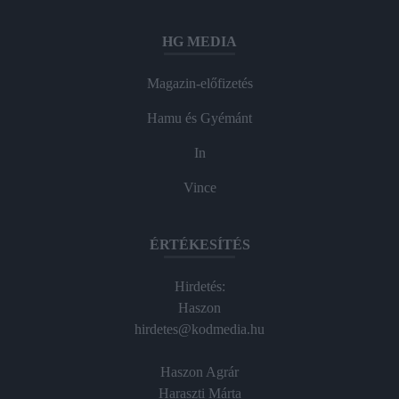
HG MEDIA
Magazin-előfizetés
Hamu és Gyémánt
In
Vince
ÉRTÉKESÍTÉS
Hirdetés:
Haszon
hirdetes@kodmedia.hu
Haszon Agrár
Haraszti Márta