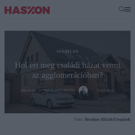
INGATLAN
Hol éri meg családi házat venni
az agglomerációban?
KARÁCSONY ZOLTÁN
2026-04-18
ÉLETSTÍLUS
Fotó:
Ibrahim Rifath/Unsplash