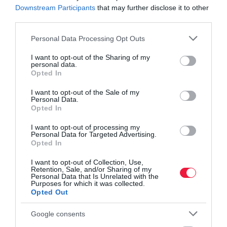
vezet Európában
Downstream Participants
that may further disclose it to other
Ezekkel a módszerekkel növelheted a
third parties.
hitelképességedet
Please note that this website/app uses one or more Google
Personal Data Processing Opt Outs
services and may gather and store information including but
not limited to your visit or usage behaviour. You may click to
I want to opt-out of the Sharing of my
agglomeráció
ingatlan
lakás
ház
négyzetméter
personal data.
grant or deny consent to Google and its third-party tags to
Opted In
use your data for below specified purposes in below Google
árak
consent section.
I want to opt-out of the Sale of my
Personal Data.
Opted In
I want to opt-out of processing my
Personal Data for Targeted Advertising.
Opted In
I want to opt-out of Collection, Use,
Retention, Sale, and/or Sharing of my
Personal Data that Is Unrelated with the
Purposes for which it was collected.
Opted Out
Google consents