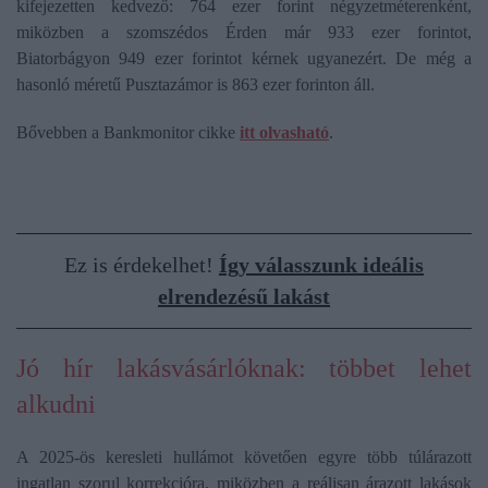
kifejezetten kedvező: 764 ezer forint négyzetméterenként,
miközben a szomszédos Érden már 933 ezer forintot,
Biatorbágyon 949 ezer forintot kérnek ugyanezért. De még a
hasonló méretű Pusztazámor is 863 ezer forinton áll.
Bővebben a Bankmonitor cikke
itt olvasható
.
Ez is érdekelhet!
Így válasszunk ideális
elrendezésű lakást
Jó hír lakásvásárlóknak: többet lehet
alkudni
A 2025-ös keresleti hullámot követően egyre több túlárazott
ingatlan szorul korrekcióra, miközben a reálisan árazott lakások