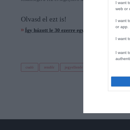
I want t
web or d
Olvasd el ezt is!
I want t
or app.
Így húzott le 30 ezerre egy sofőrt a pofátlan á
I want t
I want t
authenti
csaló
rendőr
jegyellenőr
lebukás
szórakoz