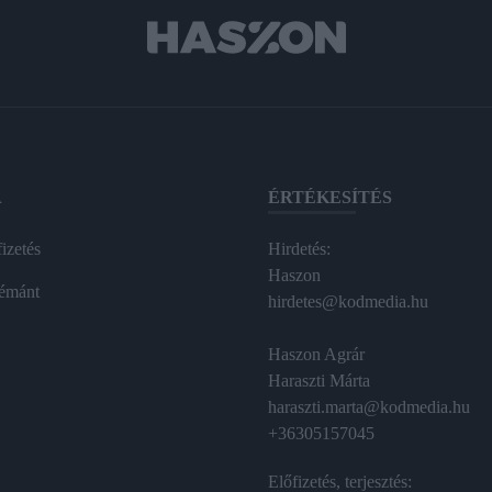
A
ÉRTÉKESÍTÉS
izetés
Hirdetés:
Haszon
émánt
hirdetes@kodmedia.hu
Haszon Agrár
Haraszti Márta
haraszti.marta@kodmedia.hu
+36305157045
Előfizetés, terjesztés: