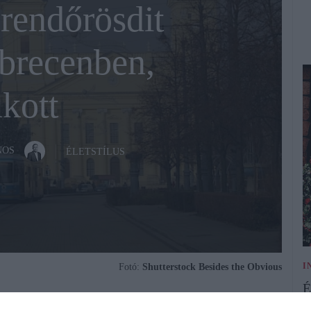
 rendőrösdit
ebrecenben,
kott
NOS
ÉLETSTÍLUS
I
Fotó:
Shutterstock Besides the Obvious
É
i