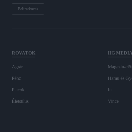
Feliratkozás
ROVATOK
HG MEDI
Agrár
Magazin-előf
Pénz
Hamu és Gy
Piacok
In
Életstílus
Vince