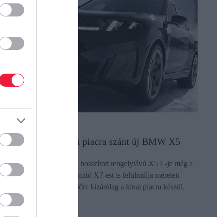
UTÓ
riásira nőtt az óriási piacra szánt új BMW X5
 BMW frissen bemutatott, hosszított tengelytávú X5 L-je még a
árka zászlóshajójának számító X7-est is felülmúlja méreteit
ekintve. Az újdonság egyelőre kizárólag a kínai piacra készül.
ectangle