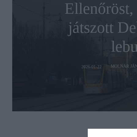
Ellenőröst,
játszott D
lebu
MOLNÁR JÁ
2026-01-22