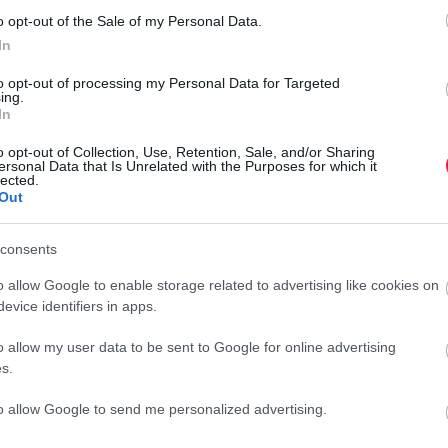
o opt-out of the Sale of my Personal Data.
In
meghazudtoló magabiztossággal és szenvtelen higgadtsággal
to opt-out of processing my Personal Data for Targeted
ing.
tt tömegközlekedési eszközökön, elkérte az utasoktól a
In
bször kiadta magát rendőrnek is, leginkább járókelőket
gondosan figyelt arra, hogy a bemutatkozásnál jelvényszámot
o opt-out of Collection, Use, Retention, Sale, and/or Sharing
ersonal Data that Is Unrelated with the Purposes for which it
lected.
Out
hogy két diákot köröznek. Az ott dolgozók megkérték, hogy
égium dolgozói azonnal bejelentést tettek a rendőrségen, nem
consents
A
ellenőrt" fogtak az egyik buszon.
o allow Google to enable storage related to advertising like cookies on
Ó
evice identifiers in apps.
A
o allow my user data to be sent to Google for online advertising
, hogy minden esetben legyenek körültekintőek, ha valaki
m
s.
atósági személyek szolgálati igazolvánnyal rendelkeznek,
t
iettet, fenyeget, vagy pénzt, illetve személyes adatokat kér.
to allow Google to send me personalized advertising.
r
, hogy ne működjenek együtt, és haladéktalanul értesítsék a