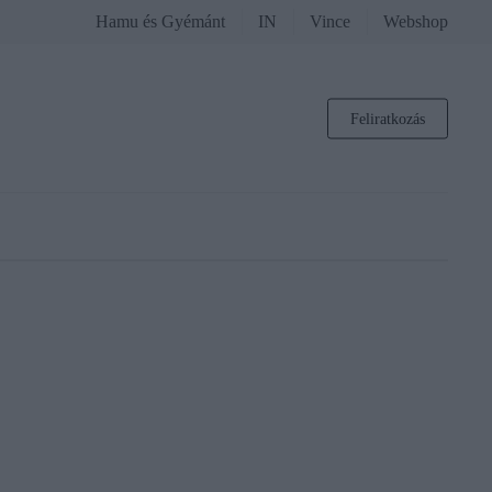
Hamu és Gyémánt
IN
Vince
Webshop
Feliratkozás