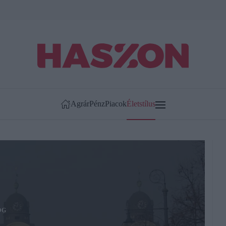
Agrár
Pénz
Piacok
Életstílus
OG