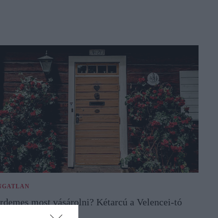
NGATLAN
rdemes most vásárolni? Kétarcú a Velencei-tó
ngatlanpiaca