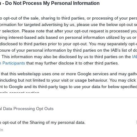
u -
Do Not Process My Personal Information
B
to opt-out of the sale, sharing to third parties, or processing of your per
r
formation for targeted advertising by us, please use the below opt-out s
ö
r selection. Please note that after your opt-out request is processed y
l
eing interest-based ads based on personal information utilized by us or
disclosed to third parties prior to your opt-out. You may separately opt-
losure of your personal information by third parties on the IAB’s list of
. This information may also be disclosed by us to third parties on the
IA
Participants
that may further disclose it to other third parties.
 that this website/app uses one or more Google services and may gath
including but not limited to your visit or usage behaviour. You may click 
ség azt a nyíradonyi 18 éves fiút, aki
 to Google and its third-party tags to use your data for below specifi
ogle consent section.
 kiadva, szórakozásból igazoltatta az
encséje, az egyik járaton ugyanis egy
l Data Processing Opt Outs
be futott bele.
o opt-out of the Sharing of my personal data.
In
rált forrásként a Google Keresőben!