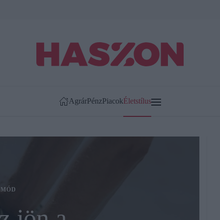
Agrár
Pénz
Piacok
Életstílus
TMÓD
 jön a