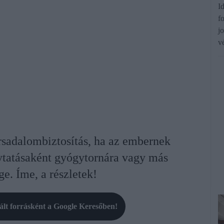
I
f
jo
v
rsadalombiztosítás, ha az embernek
lytatásaként gyógytornára vagy más
ge. Íme, a részletek!
rált forrásként a Google Keresőben!