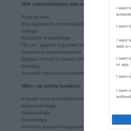
Mely szakrendelésekhez nem szükséges tehát orvosi beu
I want t
purpose
Bőrgyógyászat
Nőgyógyászati és gyermeknőgyógyászat
I want 
Urológia
Pszichiátria és addiktológia
I want t
Fül-, orr-, gégészet és gyermek fül-orr-gégészet
web or d
Szemészet és gyermekszemészet
I want t
Általános sebészet és baleseti sebészet
or app.
Onkológia
Asszisztált reprodukciós szakellátás
I want t
Mikor van szükség beutalóra?
I want t
authenti
A beutaló olyan szakrendelésekhez kötelező, ahol krónikus 
Gasztroenterológia
Endokrinológia
Pulmonológia
Vérvétel és képalkotó vizsgálatok