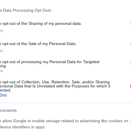
l Data Processing Opt Outs
lkalom rendelhető, amely egy alkalommal teljes egészében
.
o opt-out of the Sharing of my personal data.
In
ziorvos a NEAK egyedi engedélyével további viziteket is
egyen szabad kapacitás.
o opt-out of the Sale of my Personal Data.
In
to opt-out of processing my Personal Data for Targeted
ing.
In
pi rutin az egészséges életért
o opt-out of Collection, Use, Retention, Sale, and/or Sharing
ersonal Data that Is Unrelated with the Purposes for which it
lected.
Out
aló
consents
 szükséges
orvosi beutaló.
A betegek enélkül is igénybe
o allow Google to enable storage related to advertising like cookies on
ai, a fül-, orr-, gégészeti és az onkológiai szakrendelést.
evice identifiers in apps.