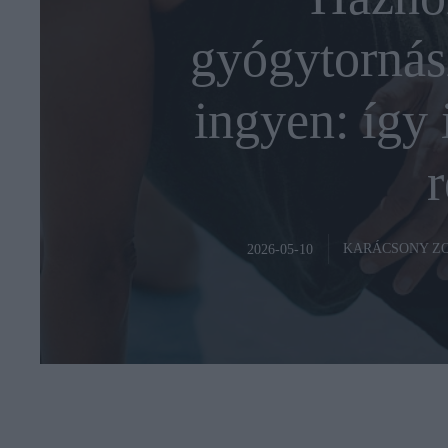
gyógytornás
ingyen: így 
r
KARÁCSONY Z
2026-05-10