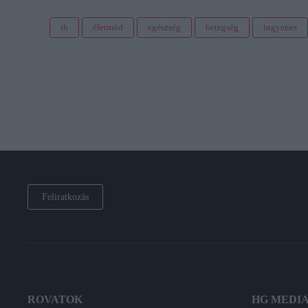
tb
életmód
egészség
betegség
ingyenes
Feliratkozás
ROVATOK
HG MEDI