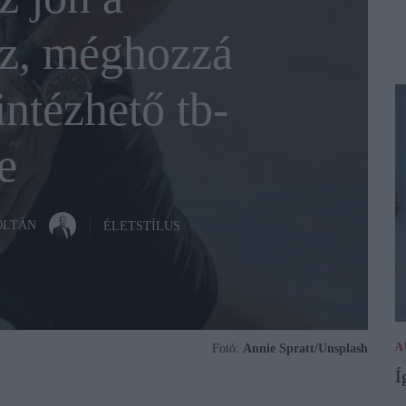
z, méghozzá
intézhető tb-
e
OLTÁN
ÉLETSTÍLUS
A
Fotó:
Annie Spratt/Unsplash
Í