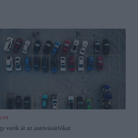
UTÓ
gy verik át az autóvásárlókat