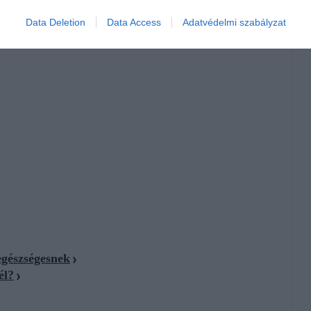
Data Deletion
Data Access
Adatvédelmi szabályzat
egészségesnek
él?