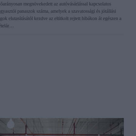
dőarányosan megnövekedett az autóvásárlással kapcsolatos
ogyasztói panaszok száma, amelyek a szavatossági és jótállási
gok elutasításától kezdve az eltitkolt rejtett hibákon át egészen a
ételár…