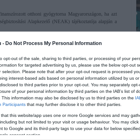
inanszírozott otthoni gyógytorna Magyarországon, ha azt
ségbiztosítási Alapkezelő (NEAK) tájékoztatója alapján a
u -
Do Not Process My Personal Information
to opt-out of the sale, sharing to third parties, or processing of your per
formation for targeted advertising by us, please use the below opt-out s
 de fontos feltétel, hogy a szükségességét
már a kezelőorvos
r selection. Please note that after your opt-out request is processed y
M
r a szakember – például gyógytornász – a beteg otthonában
eing interest-based ads based on personal information utilized by us or
Í
disclosed to third parties prior to your opt-out. You may separately opt-
m
losure of your personal information by third parties on the IAB’s list of
 olyan esetekben, amikor a beteg állapota ezt lehetővé teszi.
. This information may also be disclosed by us to third parties on the
IA
 és rehabilitációs tevékenységet is magában foglalhat.
A tb
Participants
that may further disclose it to other third parties.
A
elyet a háziorvos egyszerre
14 alkalomra
írhat fel.
f
 that this website/app uses one or more Google services and may gath
f
including but not limited to your visit or usage behaviour. You may click 
egítségére, akkor egy újabb orvosi vizsgálat után
v
 to Google and its third-party tags to use your data for below specifi
tt
12 hónapon belül még háromszor
van lehetőség, vagyis
ogle consent section.
r
.