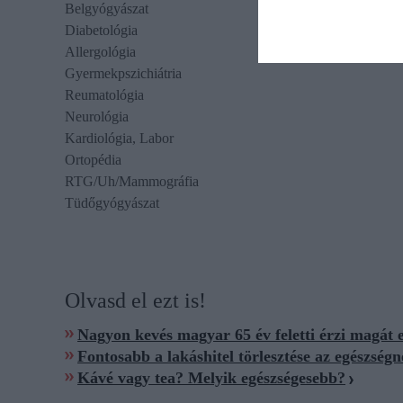
Belgyógyászat
Diabetológia
Allergológia
Gyermekpszichiátria
Reumatológia
Neurológia
Kardiológia, Labor
Ortopédia
RTG/Uh/Mammográfia
Tüdőgyógyászat
Olvasd el ezt is!
Nagyon kevés magyar 65 év feletti érzi magát 
Fontosabb a lakáshitel törlesztése az egészségn
Kávé vagy tea? Melyik egészségesebb?