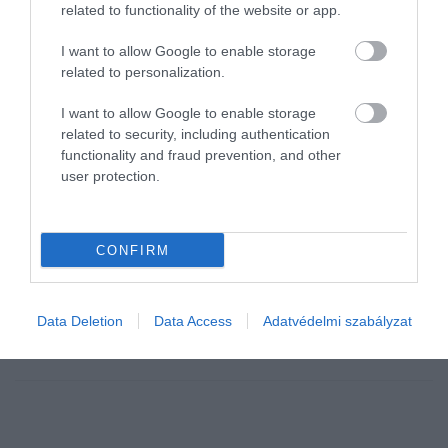
related to functionality of the website or app.
I want to allow Google to enable storage
related to personalization.
I want to allow Google to enable storage
related to security, including authentication
functionality and fraud prevention, and other
user protection.
EGÉSZSÉG
Ez az étrend még a mediterránnál is egészségesebb
lehet
CONFIRM
A mediterrán étrendet régóta a legegészségesebb táplálkozási
formák között tartják számon, egy új kutatás szerint azonban
Data Deletion
Data Access
Adatvédelmi szabályzat
létezik nála is kedvezőbb változat. A „zöld mediterránnak"
nevezett étrend…