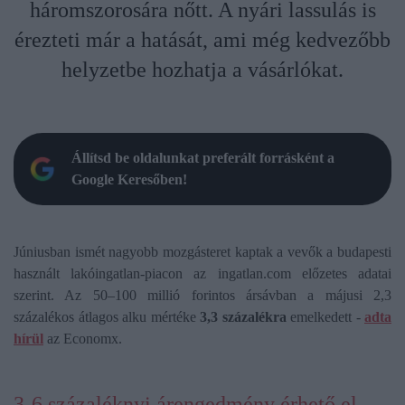
háromszorosára nőtt. A nyári lassulás is
érezteti már a hatását, ami még kedvezőbb
helyzetbe hozhatja a vásárlókat.
Állítsd be oldalunkat preferált forrásként a
Google Keresőben!
Júniusban ismét nagyobb mozgásteret kaptak a vevők a budapesti
használt lakóingatlan-piacon az ingatlan.com előzetes adatai
szerint. Az 50–100 millió forintos ársávban a májusi 2,3
százalékos átlagos alku mértéke
3,3 százalékra
emelkedett -
adta
hírül
az Economx.
3-6 százaléknyi árengedmény érhető el