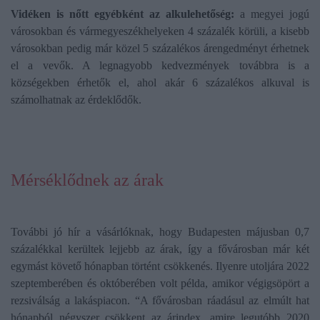
Vidéken is nőtt egyébként az alkulehetőség:
a megyei jogú
városokban és vármegyeszékhelyeken 4 százalék körüli, a kisebb
városokban pedig már közel 5 százalékos árengedményt érhetnek
el a vevők. A legnagyobb kedvezmények továbbra is a
községekben érhetők el, ahol akár 6 százalékos alkuval is
számolhatnak az érdeklődők.
Mérséklődnek az árak
További jó hír a vásárlóknak, hogy Budapesten májusban 0,7
százalékkal kerültek lejjebb az árak, így a fővárosban már két
egymást követő hónapban történt csökkenés. Ilyenre utoljára 2022
szeptemberében és októberében volt példa, amikor végigsöpört a
rezsiválság a lakáspiacon. “A fővárosban ráadásul az elmúlt hat
hónapból négyszer csökkent az árindex, amire legutóbb 2020