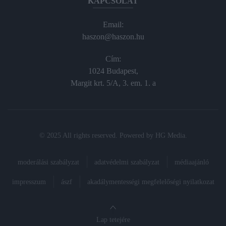
KAPCSOLAT
Email:
haszon@haszon.hu
Cím:
1024 Budapest,
Margit krt. 5/A, 3. em. 1. a
© 2025 All rights reserved. Powered by
HG Media
.
moderálási szabályzat
adatvédelmi szabályzat
médiaajánló
impresszum
ászf
akadálymentességi megfelelőségi nyilatkozat
Lap tetejére