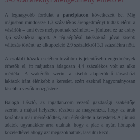
A legnagyobb fordulat a
panelpiacon
következett be. Míg
májusban mindössze 1,3 százalékos árengedményt tudtak elérni a
vásárlók – ami éves mélypontnak számított –, júniusra ez az arány
3,6 százalékra ugrott. A téglaépítésű lakásoknál jóval kisebb
változás történt: az alkupozíció 2,9 százalékról 3,1 százalékra nőtt.
A
családi házak
esetében továbbra is jelentősebb engedmények
érhetők el, itt májusban átlagosan 4,4 százalékos volt az alku
mértéke. A szakértők szerint a kisebb alapterületű társasházi
lakások iránt élénkebb a kereslet, ezért ezeknél hagyományosan
kisebb a vevők mozgástere.
Balogh László, az ingatlan.com vezető gazdasági szakértője
szerint a májusi helyzetet részben az magyarázta, hogy az árak
korábban már mérséklődtek, ami élénkítette a keresletet. A júniusi
adatok ugyanakkor arra utalnak, hogy a piac a nyári hónapok
közeledtével ahogy azt megszokhattuk, lassulni kezd.