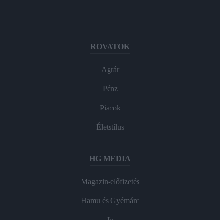
ROVATOK
Agrár
Pénz
Piacok
Életstílus
HG MEDIA
Magazin-előfizetés
Hamu és Gyémánt
In