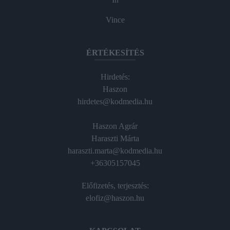
Vince
ÉRTÉKESÍTÉS
Hirdetés:
Haszon
hirdetes@kodmedia.hu
Haszon Agrár
Haraszti Márta
haraszti.marta@kodmedia.hu
+36305157045
Előfizetés, terjesztés:
elofiz@haszon.hu