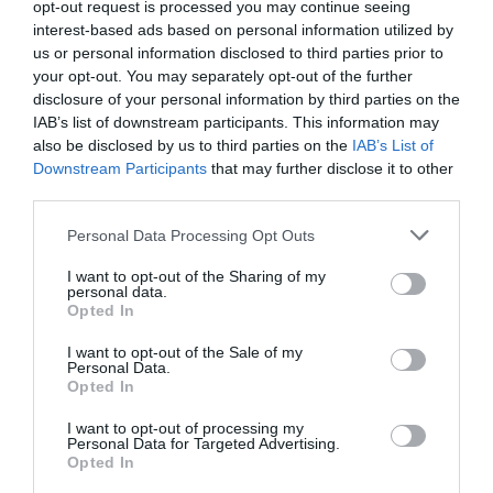
opt-out request is processed you may continue seeing
Budapesthez képest. Pest megyében 15,3 százalék, Észak-
interest-based ads based on personal information utilized by
Magyarországon 15,9 százalék, Észak-Alföldön 14,5 százalék,
us or personal information disclosed to third parties prior to
Dél-Alföldön 13,1 százalék volt az éves ütem.
your opt-out. You may separately opt-out of the further
disclosure of your personal information by third parties on the
Az ingatlan.com
adatai szerint
június elején Budapesten az új
IAB’s list of downstream participants. This information may
also be disclosed by us to third parties on the
IAB’s List of
építésű lakások medián négyzetméterára meghaladta az 1,7 millió
Downstream Participants
that may further disclose it to other
forintot, az lakások eladási árának mediánja pedig megközelítette
third parties.
a 102 millió forintot.
Please note that this website/app uses one or more Google
Personal Data Processing Opt Outs
Debrecenben az új lakások medián négyzetméterára 1,3 millió, a
services and may gather and store information including but
használtaké pedig 1,12 millió forint. Győrben az új lakásoknál
not limited to your visit or usage behaviour. You may click to
I want to opt-out of the Sharing of my
personal data.
grant or deny consent to Google and its third-party tags to
1,21 millió forint a négyzetméterárak mediánja, a használtaknál
Opted In
use your data for below specified purposes in below Google
ugyanez 979 ezer forint. Előbbieknél 66 millió, utóbbiaknál pedig
consent section.
I want to opt-out of the Sale of my
61 millió az eladási árak középértéke.
Personal Data.
Opted In
I want to opt-out of processing my
Personal Data for Targeted Advertising.
Opted In
ház
alku
ingatlan
lakás
adásvétel