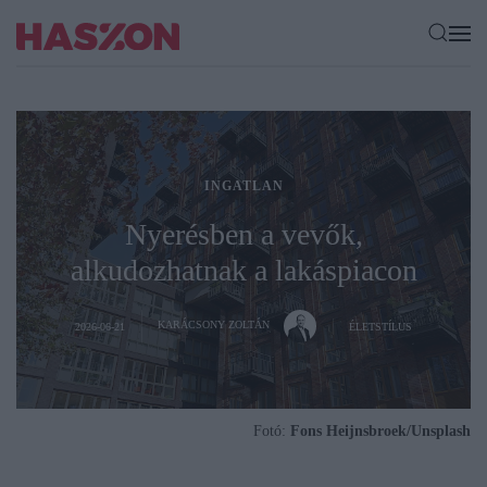
INGATLAN
Nyerésben a vevők,
alkudozhatnak a lakáspiacon
KARÁCSONY ZOLTÁN
2026-06-21
ÉLETSTÍLUS
Fotó:
Fons Heijnsbroek/Unsplash