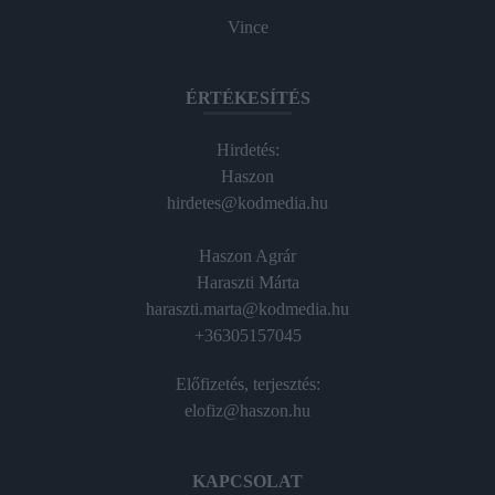
Vince
ÉRTÉKESÍTÉS
Hirdetés:
Haszon
hirdetes@kodmedia.hu
Haszon Agrár
Haraszti Márta
haraszti.marta@kodmedia.hu
+36305157045
Előfizetés, terjesztés:
elofiz@haszon.hu
KAPCSOLAT