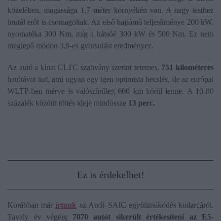
közelében, magassága 1,7 méter környékén van. A nagy testhez
brutál erőt is csomagoltak. Az első hajtómű teljesítménye 200 kW,
nyomatéka 300 Nm, míg a hátsóé 300 kW és 500 Nm. Ez nem
meglepő módon 3,9-es gyorsulást eredményez.
Az autó a kínai CLTC szabvány szerint tetemes,
751 kilométeres
hatótávot tud, ami ugyan egy igen optimista becslés, de az európai
WLTP-ben mérve is valószínűleg 600 km körül lenne. A 10-80
százalék közötti töltés ideje mindössze
13 perc.
Ez is érdekelhet!
Korábban már
írtunk
az Audi–SAIC együttműködés kudarcáról.
Tavaly év végéig
7070 autót sikerült értékesíteni az E5​​​​​​​-