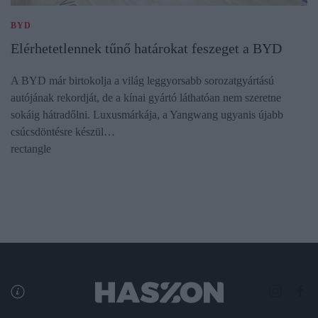
BYD
Elérhetetlennek tűnő határokat feszeget a BYD
A BYD már birtokolja a világ leggyorsabb sorozatgyártású
autójának rekordját, de a kínai gyártó láthatóan nem szeretne
sokáig hátradőlni. Luxusmárkája, a Yangwang ugyanis újabb
csúcsdöntésre készül…
rectangle