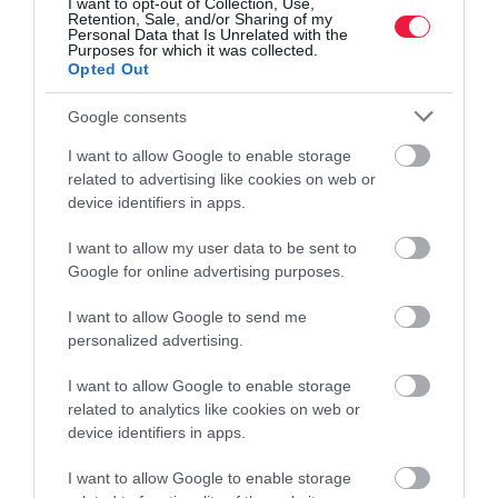
I want to opt-out of Collection, Use,
Retention, Sale, and/or Sharing of my
Personal Data that Is Unrelated with the
Purposes for which it was collected.
Opted Out
Google consents
I want to allow Google to enable storage
related to advertising like cookies on web or
device identifiers in apps.
JOG
Elfogadták az alaptörvény 17. módosítását
I want to allow my user data to be sent to
Google for online advertising purposes.
Elfogadta az Országgyűlés hétfőn az alaptörvény tizenhetedik
I want to allow Google to send me
módosítását, amelynek értelmében a hatálybalépést követő napon
personalized advertising.
Sulyok Tamás köztársasági elnök megbízatása megszűnik.
Mutatjuk a…
I want to allow Google to enable storage
related to analytics like cookies on web or
device identifiers in apps.
I want to allow Google to enable storage