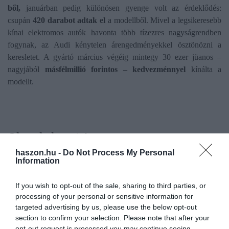
ből,
januárban pedig különösen gyenge volt az érdeklődés:
csupán
420 darabot adtak el
a modellből. Mivel a legsikeresebb
kínai elektromos autók havonta több tízezres nagyságrendben
fogynak, az Audi kénytelen árengedményekkel ösztönözni a
keresletet. A gyártó március végéig mintegy 30 ezer jüanos –
nagyjából
másfélmillió forintos – kedvezménnyel
kínálta a
modellt.
Olvasd el ezt is!
haszon.hu -
Do Not Process My Personal
Ekkora jutalmat fizet a győri Audi a dolgozóknak
Information
Új kínai autómárka érkezik Magyarországra
Brutális teljesítmény és 1000 km-es hatótáv: itt az
If you wish to opt-out of the sale, sharing to third parties, or
új kínai SUV
processing of your personal or sensitive information for
targeted advertising by us, please use the below opt-out
section to confirm your selection. Please note that after your
autó
audi
új autó
elektromos autó
e-autó
opt-out request is processed you may continue seeing