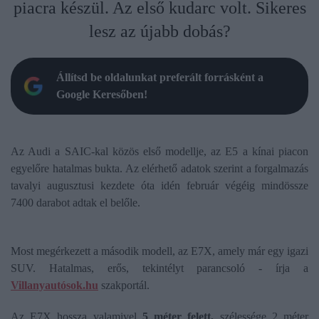
piacra készül. Az első kudarc volt. Sikeres
lesz az újabb dobás?
Állítsd be oldalunkat preferált forrásként a
Google Keresőben!
Az Audi a SAIC-kal közös első modellje, az E5 a kínai piacon
egyelőre hatalmas bukta. Az elérhető adatok szerint a forgalmazás
tavalyi augusztusi kezdete óta idén február végéig mindössze
7400 darabot adtak el belőle.
Most megérkezett a második modell, az E7X, amely már egy igazi
SUV. Hatalmas, erős, tekintélyt parancsoló - írja a
Villanyautósok.hu
szakportál.
Az E7X hossza valamivel
5 méter felett,
szélessége 2 méter