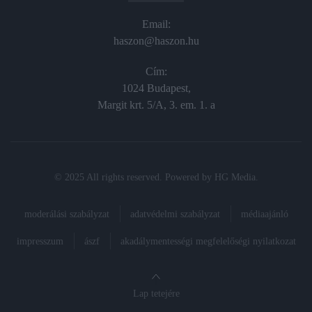
Email:
haszon@haszon.hu
Cím:
1024 Budapest,
Margit krt. 5/A, 3. em. 1. a
© 2025 All rights reserved. Powered by
HG Media
.
moderálási szabályzat
adatvédelmi szabályzat
médiaajánló
impresszum
ászf
akadálymentességi megfelelőségi nyilatkozat
Lap tetejére