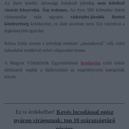
Az ilyen kisebb, lakossági kutaknál jelenleg
nem kötelező
vízórát felszerelni. Ám érdemes.
Az éves 500 köbméter feletti
vízhasználat után ugyanis
vízkészlet-járulék fizetési
kötelezettség
keletkezhet, ez alatt azonban nem. Ezt vízórával a
legkönnyebb igazolni.
Rózsa Attila szerint a jelenlegi rendszer „mozaikossá” vált, ezért
laikusként rendkívül nehéz eligazodni benne.
A Magyar Vízkútfúrók Egyesületének
honlapján
ezért külön
táblázatok segítik a tájékozódást az engedélyezési kategóriák
között.
Ez is érdekelhet!
Kevés locsolással egész
nyáron virágoznak: top 10 szárazságtűrő
növény