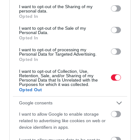
not limited to your visit or usage behaviour. You may click to
I want to opt-out of the Sharing of my
personal data.
Bármelyik megoldást is választjuk, fontos kiemelni, hogy az
grant or deny consent to Google and its third-party tags to
Opted In
esővíz nem alkalmas ivásra, főzésre vagy fürdésre, mivel
use your data for below specified purposes in below Google
consent section.
tartalmazhat szennyeződéseket – például madárürüléket vagy
I want to opt-out of the Sale of my
Personal Data.
faleveleket. Az ereszcsatorna időnkénti tisztítása is
Opted In
elengedhetetlen, hogy a rendszer hatékony maradjon.
I want to opt-out of processing my
Personal Data for Targeted Advertising.
Opted In
I want to opt-out of Collection, Use,
Olvasd el ezt is!
Retention, Sale, and/or Sharing of my
Personal Data that Is Unrelated with the
Purposes for which it was collected.
11 talajtakaró növény, ha nem akarsz a gyeppel
Opted Out
bajlódni
5 szárazságtűrő fa, amivel biztosra mehetsz
Google consents
Így tesz csodát a csalán a kiskertben
I want to allow Google to enable storage
related to advertising like cookies on web or
device identifiers in apps.
kert
kertes ház
kút
öntözés
víz
I want to allow my user data to be sent to