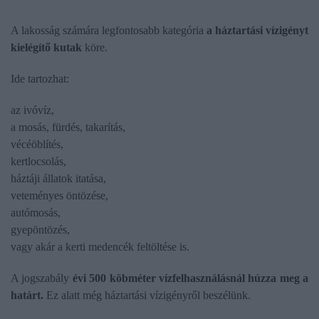
A lakosság számára legfontosabb kategória
a háztartási vízigényt
kielégítő kutak
köre.
Ide tartozhat:
az ivóvíz,
a mosás, fürdés, takarítás,
vécéöblítés,
kertlocsolás,
háztáji állatok itatása,
veteményes öntözése,
autómosás,
gyepöntözés,
vagy akár a kerti medencék feltöltése is.
A jogszabály
évi 500 köbméter vízfelhasználásnál húzza meg a
határt.
Ez alatt még háztartási vízigényről beszélünk.