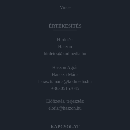
Vince
ÉRTÉKESÍTÉS
Hirdetés:
Haszon
hirdetes@kodmedia.hu
Haszon Agrár
Haraszti Márta
haraszti.marta@kodmedia.hu
+36305157045
Előfizetés, terjesztés:
elofiz@haszon.hu
KAPCSOLAT