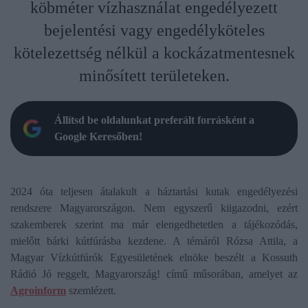
köbméter vízhasználat engedélyezett
bejelentési vagy engedélyköteles
kötelezettség nélkül a kockázatmentesnek
minősített területeken.
Állítsd be oldalunkat preferált forrásként a
Google Keresőben!
2024 óta teljesen átalakult a háztartási kutak engedélyezési
rendszere Magyarországon. Nem egyszerű kiigazodni, ezért
szakemberek szerint ma már elengedhetetlen a tájékozódás,
mielőtt bárki kútfúrásba kezdene. A témáról Rózsa Attila, a
Magyar Vízkútfúrók Egyesületének elnöke beszélt a Kossuth
Rádió Jó reggelt, Magyarország! című műsorában, amelyet az
Agroinform
szemlézett.