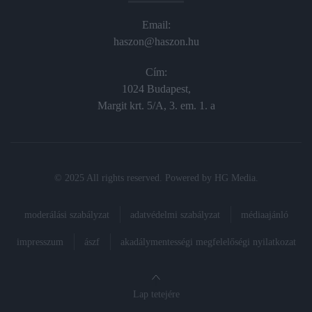
Email:
haszon@haszon.hu
Cím:
1024 Budapest,
Margit krt. 5/A, 3. em. 1. a
© 2025 All rights reserved. Powered by
HG Media
.
moderálási szabályzat
adatvédelmi szabályzat
médiaajánló
impresszum
ászf
akadálymentességi megfelelőségi nyilatkozat
Lap tetejére