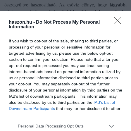
összegyűjtve hasznosítható. Az esővíz előnye, hogy
lágyabb,
mint a csapvíz, így a növények jobban képesek hasznosítani
–
ráadásul a vízgyűjtés segít a talajvédelemben is, hiszen
haszon.hu -
Do Not Process My Personal
megakadályozza az eróziót és a tápanyagok kimosódását.
Information
Ahogy a Greendex megjegyzi, a rendszer pofonegyszerű: az
If you wish to opt-out of the sale, sharing to third parties, or
esővíz az ereszcsatornán keresztül jut el a gyűjtőtartályba egy
processing of your personal or sensitive information for
vízlopón vagy egy szűrőrendszeren át, a tárolóból pedig
targeted advertising by us, please use the below opt-out
section to confirm your selection. Please note that after your
öntözőkannával vagy szivattyúval is kinyerhető az összegyűlt víz.
opt-out request is processed you may continue seeing
Egy
40 m²-es tetőről
akár
600–700 liter esővíz is gyűjthető
egy
interest-based ads based on personal information utilized by
kiadós esőzés után – ez már jelentős mennyiség egy kiskert
us or personal information disclosed to third parties prior to
számára.
your opt-out. You may separately opt-out of the further
disclosure of your personal information by third parties on the
Egyszerű megoldás a hordós vagy tartályos vízgyűjtő, de ha
IAB’s list of downstream participants. This information may
igazán biztosra szeretnénk menni, érdemes föld alatti rendszert
also be disclosed by us to third parties on the
IAB’s List of
kialakítani. Ez bonyolultabb és költségesebb, cserébe viszont akár
Downstream Participants
that may further disclose it to other
third parties.
a ház teljes vízellátását is biztosíthatja, ha szűrőberendezéssel
kombináljuk. Az öntözést ilyenkor kerti szivattyúval oldhatjuk
Please note that this website/app uses one or more Google
Personal Data Processing Opt Outs
meg.
services and may gather and store information including but