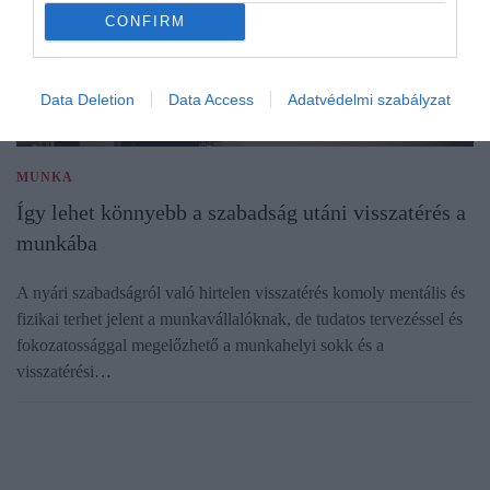
CONFIRM
Data Deletion
Data Access
Adatvédelmi szabályzat
MUNKA
Így lehet könnyebb a szabadság utáni visszatérés a
munkába
A nyári szabadságról való hirtelen visszatérés komoly mentális és
fizikai terhet jelent a munkavállalóknak, de tudatos tervezéssel és
fokozatossággal megelőzhető a munkahelyi sokk és a
visszatérési…