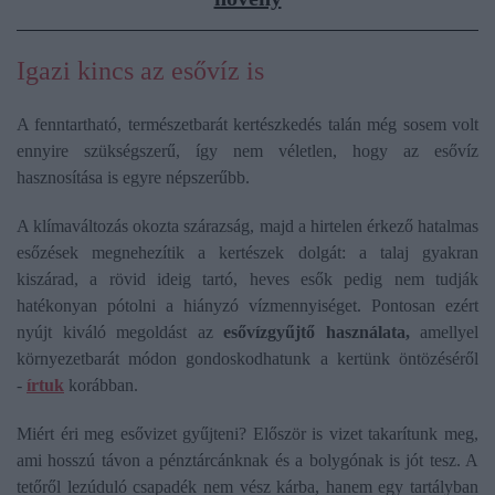
Igazi kincs az esővíz is
A fenntartható, természetbarát kertészkedés talán még sosem volt
ennyire szükségszerű, így nem véletlen, hogy az esővíz
hasznosítása is egyre népszerűbb.
A klímaváltozás okozta szárazság, majd a hirtelen érkező hatalmas
esőzések megnehezítik a kertészek dolgát: a talaj gyakran
kiszárad, a rövid ideig tartó, heves esők pedig nem tudják
hatékonyan pótolni a hiányzó vízmennyiséget. Pontosan ezért
nyújt kiváló megoldást az
esővízgyűjtő használata,
amellyel
környezetbarát módon gondoskodhatunk a kertünk öntözéséről
-
írtuk
korábban.
Miért éri meg esővizet gyűjteni? Először is vizet takarítunk meg,
ami hosszú távon a pénztárcánknak és a bolygónak is jót tesz. A
tetőről lezúduló csapadék nem vész kárba, hanem egy tartályban