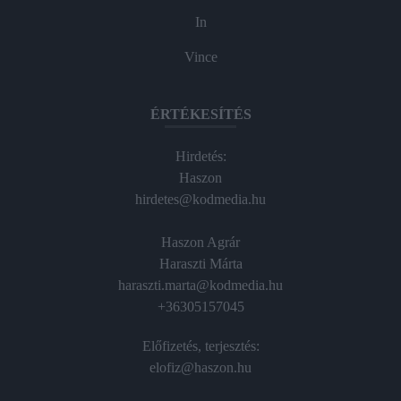
In
Vince
ÉRTÉKESÍTÉS
Hirdetés:
Haszon
hirdetes@kodmedia.hu
Haszon Agrár
Haraszti Márta
haraszti.marta@kodmedia.hu
+36305157045
Előfizetés, terjesztés:
elofiz@haszon.hu