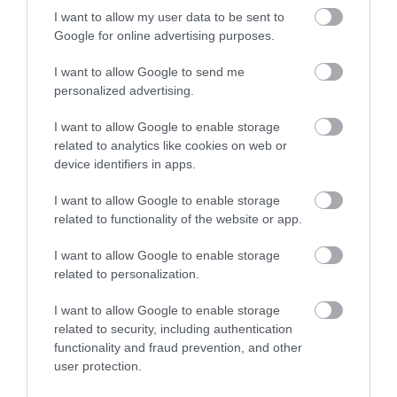
I want to allow my user data to be sent to
Google for online advertising purposes.
I want to allow Google to send me
personalized advertising.
I want to allow Google to enable storage
related to analytics like cookies on web or
device identifiers in apps.
INGATLAN
I want to allow Google to enable storage
Így számolhat, aki a fővárosban venne újépítésű
related to functionality of the website or app.
lakást
I want to allow Google to enable storage
Az elmúlt két évben rekordokat hozott, idén viszont fékezett a
related to personalization.
kereslet a fővárosi újlakás-piacon, miközben a beruházókat még
I want to allow Google to enable storage
viszi előre a lendület. Az eredmény: nőtt az eladatlan lakáskészlet,
related to security, including authentication
így…
functionality and fraud prevention, and other
user protection.