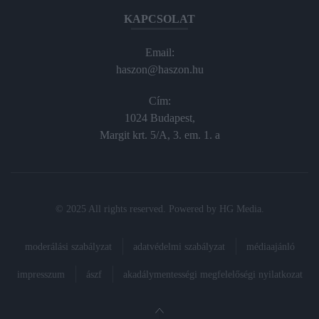
KAPCSOLAT
Email:
haszon@haszon.hu
Cím:
1024 Budapest,
Margit krt. 5/A, 3. em. 1. a
© 2025 All rights reserved. Powered by
HG Media
.
moderálási szabályzat
adatvédelmi szabályzat
médiaajánló
impresszum
ászf
akadálymentességi megfelelőségi nyilatkozat