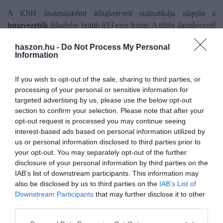
A KSH szakmánkénti átlagkereseti statisztikája alapján a
buszvezetők
átlagbére bruttó 633 ezer forint. A többi járművezető
közül a
mozdonyvezetők
keresnek a legjobban, bruttó 993 ezer
haszon.hu -
Do Not Process My Personal
forintot. A
villamosvezetők
átlagos bruttó bére 780 ezer, a
Information
trolibuszvezetőké
753 ezer forint.
If you wish to opt-out of the sale, sharing to third parties, or
processing of your personal or sensitive information for
targeted advertising by us, please use the below opt-out
section to confirm your selection. Please note that after your
Olvasd el ezt is!
opt-out request is processed you may continue seeing
interest-based ads based on personal information utilized by
Ezek a legmegbecsültebb és a leglenézettebb
us or personal information disclosed to third parties prior to
szakmák
your opt-out. You may separately opt-out of the further
Ebben a szakmában 1 millió forint felett lehet
disclosure of your personal information by third parties on the
keresni
IAB’s list of downstream participants. This information may
Új szakmát teremtett az MI: otthonról is végezhető
also be disclosed by us to third parties on the
IAB’s List of
bármikor
Downstream Participants
that may further disclose it to other
third parties.
Please note that this website/app uses one or more Google