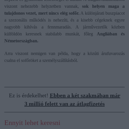
viszont nehezebb helyzetben vannak,
sok helyen maga a
tulajdonos vezet, mert nincs elég sofőr.
A különjárati buszpiacot
a szezonális működés is nehezíti, és a kisebb cégeknek egyre
nagyobb kihívás a fennmaradás. A járművezetők közben
külföldön keresnek stabilabb munkát, főleg
Angliában és
Németországban.
Arra viszont nemigen van példa, hogy a közúti árufuvarozás
csalna el sofőröket a személyszállításból.
Ez is érdekelhet!
Ebben a két szakmában már
3 millió felett van az átlagfizetés
Ennyit lehet keresni