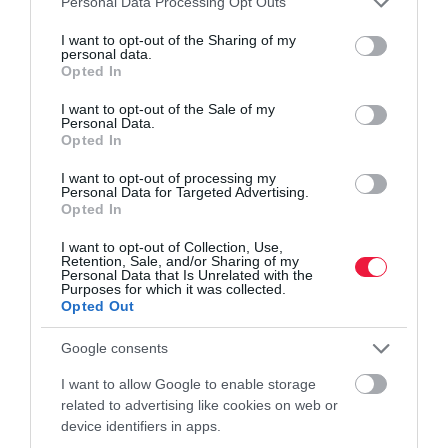
Personal Data Processing Opt Outs
busz
szakma
sofőr
ágazatok
közlekedés
services and may gather and store information including but
not limited to your visit or usage behaviour. You may click to
I want to opt-out of the Sharing of my
personal data.
grant or deny consent to Google and its third-party tags to
Opted In
use your data for below specified purposes in below Google
consent section.
I want to opt-out of the Sale of my
Personal Data.
Opted In
I want to opt-out of processing my
Personal Data for Targeted Advertising.
Opted In
I want to opt-out of Collection, Use,
Retention, Sale, and/or Sharing of my
Personal Data that Is Unrelated with the
Purposes for which it was collected.
Opted Out
Google consents
I want to allow Google to enable storage
related to advertising like cookies on web or
device identifiers in apps.