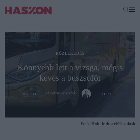
KÖZLEKEDÉS
Könnyebb lett a vizsga, mégis
kevés a buszsofőr
KARÁCSONY ZOLTÁN
2025-07-14
ÉLETSTÍLUS
Fotó:
Hobi industri/Unsplash