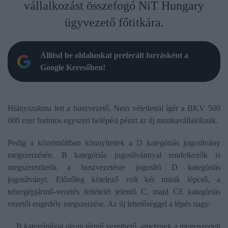
vállalkozást összefogó NiT Hungary
ügyvezető főtitkára.
Állítsd be oldalunkat preferált forrásként a
Google Keresőben!
Hiányszakma lett a buszvezető. Nem véletlenül ígér a BKV 500
000 ezer forintos egyszeri belépési pénzt az új munkavállalóknak.
Pedig a közelmúltban könnyítettek a D kategóriás jogosítvány
megszerzésén. B kategóriás jogosítvánnyal rendelkezők is
megszerezhetik a buszvezetésre jogosító D kategóriás
jogosítványt. Előzőleg kötelező volt két másik lépcső, a
tehergépjármű-vezetés feltételét jelentő C, majd CE kategóriás
vezetői engedély megszerzése. Az új lehetőséggel a lépés nagy:
B kategóriával olyan jármű vezethető, amelynek a megengedett