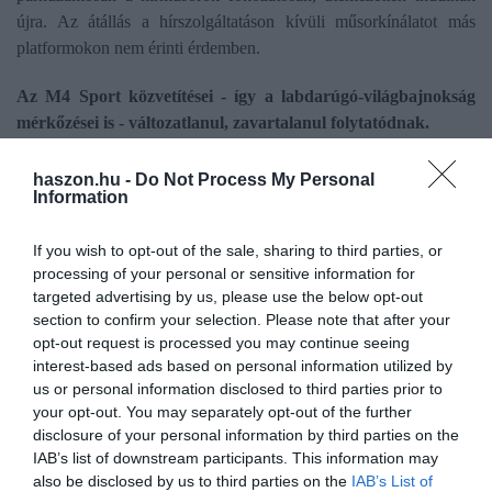
újra. Az átállás a hírszolgáltatáson kívüli műsorkínálatot más
platformokon nem érinti érdemben.
Az M4 Sport közvetítései - így a labdarúgó-világbajnokság
mérkőzései is - változatlanul, zavartalanul folytatódnak.
haszon.hu -
Do Not Process My Personal
Information
közmédia
álhírek
szolgáltatás
leállás
hírek
If you wish to opt-out of the sale, sharing to third parties, or
processing of your personal or sensitive information for
targeted advertising by us, please use the below opt-out
section to confirm your selection. Please note that after your
opt-out request is processed you may continue seeing
interest-based ads based on personal information utilized by
us or personal information disclosed to third parties prior to
your opt-out. You may separately opt-out of the further
disclosure of your personal information by third parties on the
IAB’s list of downstream participants. This information may
also be disclosed by us to third parties on the
IAB’s List of