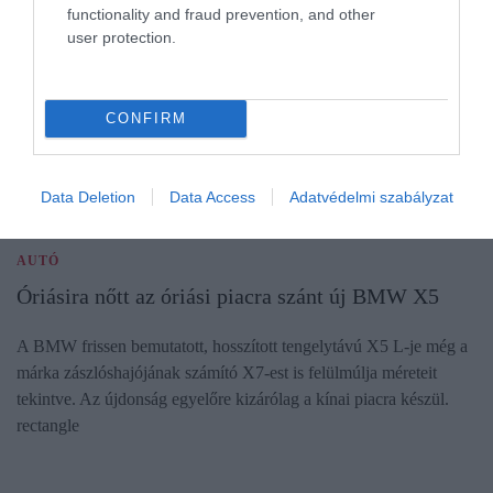
functionality and fraud prevention, and other
user protection.
CONFIRM
Data Deletion
Data Access
Adatvédelmi szabályzat
AUTÓ
Óriásira nőtt az óriási piacra szánt új BMW X5
A BMW frissen bemutatott, hosszított tengelytávú X5 L-je még a
márka zászlóshajójának számító X7-est is felülmúlja méreteit
tekintve. Az újdonság egyelőre kizárólag a kínai piacra készül.
rectangle