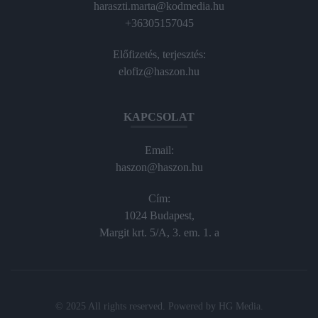
haraszti.marta@kodmedia.hu
+36305157045
Előfizetés, terjesztés:
elofiz@haszon.hu
KAPCSOLAT
Email:
haszon@haszon.hu
Cím:
1024 Budapest,
Margit krt. 5/A, 3. em. 1. a
© 2025 All rights reserved. Powered by
HG Media
.