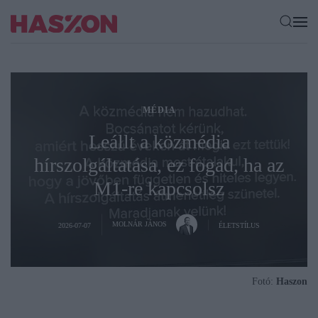
MÉDIA
Leállt a közmédia
hírszolgáltatása, ez fogad, ha az
M1-re kapcsolsz
MOLNÁR JÁNOS
2026-07-07
ÉLETSTÍLUS
Fotó:
Haszon