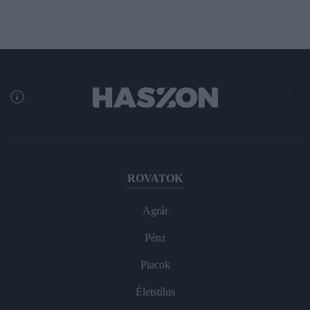
ROVATOK
Agrár
Pénz
Piacok
Életstílus