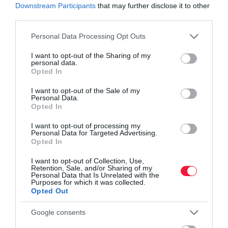
Downstream Participants
that may further disclose it to other
third parties.
Please note that this website/app uses one or more Google
Personal Data Processing Opt Outs
services and may gather and store information including but
not limited to your visit or usage behaviour. You may click to
I want to opt-out of the Sharing of my
personal data.
grant or deny consent to Google and its third-party tags to
Opted In
use your data for below specified purposes in below Google
consent section.
I want to opt-out of the Sale of my
Personal Data.
Opted In
I want to opt-out of processing my
Personal Data for Targeted Advertising.
Opted In
I want to opt-out of Collection, Use,
Retention, Sale, and/or Sharing of my
Personal Data that Is Unrelated with the
Purposes for which it was collected.
Opted Out
AUTÓ
Google consents
Így verik át az autóvásárlókat