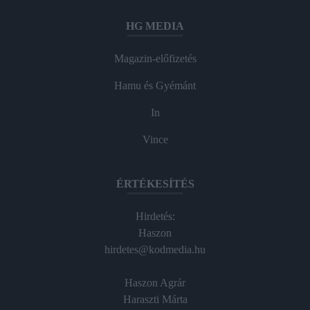
HG MEDIA
Magazin-előfizetés
Hamu és Gyémánt
In
Vince
ÉRTÉKESÍTÉS
Hirdetés:
Haszon
hirdetes@kodmedia.hu
Haszon Agrár
Haraszti Márta