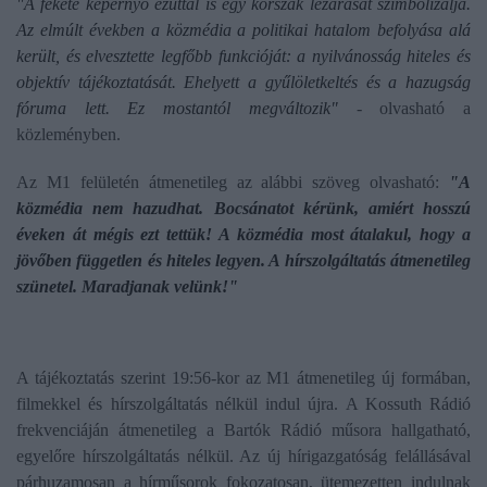
"A fekete képernyő ezúttal is egy korszak lezárását szimbolizálja.
Az elmúlt években a közmédia a politikai hatalom befolyása alá
került, és elvesztette legfőbb funkcióját: a nyilvánosság hiteles és
objektív tájékoztatását. Ehelyett a gyűlöletkeltés és a hazugság
fóruma lett. Ez mostantól megváltozik"
- olvasható a
közleményben.
Az M1 felületén átmenetileg az alábbi szöveg olvasható:
"A
közmédia nem hazudhat. Bocsánatot kérünk, amiért hosszú
éveken át mégis ezt tettük! A közmédia most átalakul, hogy a
jövőben független és hiteles legyen. A hírszolgáltatás átmenetileg
szünetel. Maradjanak velünk!"
A tájékoztatás szerint 19:56-kor az M1 átmenetileg új formában,
filmekkel és hírszolgáltatás nélkül indul újra. A Kossuth Rádió
frekvenciáján átmenetileg a Bartók Rádió műsora hallgatható,
egyelőre hírszolgáltatás nélkül. Az új hírigazgatóság felállásával
párhuzamosan a hírműsorok fokozatosan, ütemezetten indulnak