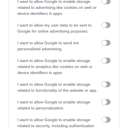
I want to allow Google to enable storage
Időarányosan megnövekedett az autóvásárlással kapcsolatos
related to advertising like cookies on web or
fogyasztói panaszok száma, amelyek a szavatossági és jótállási
device identifiers in apps.
jogok elutasításától kezdve az eltitkolt rejtett hibákon át egészen a
I want to allow my user data to be sent to
vételár…
Google for online advertising purposes.
I want to allow Google to send me
personalized advertising.
I want to allow Google to enable storage
related to analytics like cookies on web or
device identifiers in apps.
I want to allow Google to enable storage
related to functionality of the website or app.
I want to allow Google to enable storage
related to personalization.
I want to allow Google to enable storage
related to security, including authentication