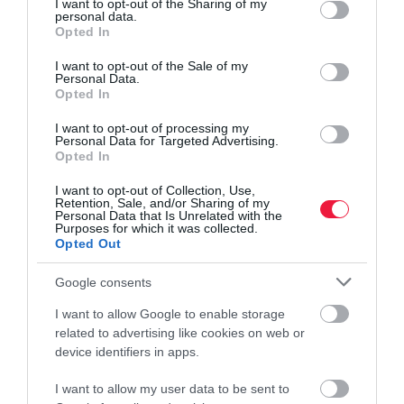
not limited to your visit or usage behaviour. You may click to
I want to opt-out of the Sharing of my
personal data.
grant or deny consent to Google and its third-party tags to
Opted In
use your data for below specified purposes in below Google
consent section.
I want to opt-out of the Sale of my
Personal Data.
Opted In
I want to opt-out of processing my
Personal Data for Targeted Advertising.
Opted In
HITEL
Garzonlakás hitelből? Itt tartanak a kamatok és a
I want to opt-out of Collection, Use,
Retention, Sale, and/or Sharing of my
törlesztők
Personal Data that Is Unrelated with the
Purposes for which it was collected.
Opted Out
Az egyetemi felvételi pontszámok közzététele után megindult az
albérletkeresés. Vagy éppen az ötletlés, megéri-e kis lakást venni a
Google consents
gyermeknek. Itt vannak a lakáshitelek kamatai.
I want to allow Google to enable storage
related to advertising like cookies on web or
device identifiers in apps.
I want to allow my user data to be sent to