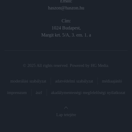
Email:
haszon@haszon.hu
Cím:
1024 Budapest,
Margit krt. 5/A, 3. em. 1. a
© 2025 All rights reserved. Powered by
HG Media
.
moderálási szabályzat
adatvédelmi szabályzat
médiaajánló
impresszum
ászf
akadálymentességi megfelelőségi nyilatkozat
Lap tetejére