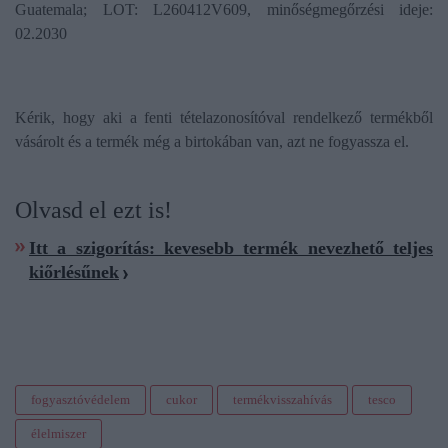
Guatemala; LOT: L260412V609, minőségmegőrzési ideje:
02.2030
Kérik, hogy aki a fenti tételazonosítóval rendelkező termékből
vásárolt és a termék még a birtokában van, azt ne fogyassza el.
Olvasd el ezt is!
Itt a szigorítás: kevesebb termék nevezhető teljes
kiőrlésűnek
fogyasztóvédelem
cukor
termékvisszahívás
tesco
élelmiszer