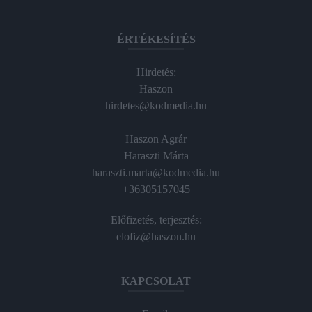
ÉRTÉKESÍTÉS
Hirdetés:
Haszon
hirdetes@kodmedia.hu
Haszon Agrár
Haraszti Márta
haraszti.marta@kodmedia.hu
+36305157045
Előfizetés, terjesztés:
elofiz@haszon.hu
KAPCSOLAT