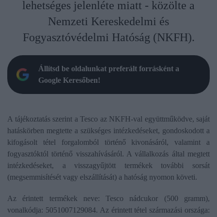
lehetséges jelenléte miatt - közölte a
Nemzeti Kereskedelmi és
Fogyasztóvédelmi Hatóság (NKFH).
Állítsd be oldalunkat preferált forrásként a
Google Keresőben!
A tájékoztatás szerint a Tesco az NKFH-val együttműködve, saját
hatáskörben megtette a szükséges intézkedéseket, gondoskodott a
kifogásolt tétel forgalomból történő kivonásáról, valamint a
fogyasztóktól történő visszahívásáról. A vállalkozás által megtett
intézkedéseket, a visszagyűjtött termékek további sorsát
(megsemmisítését vagy elszállítását) a hatóság nyomon követi.
Az érintett termékek neve: Tesco nádcukor (500 gramm),
vonalkódja: 5051007129084. Az érintett tétel származási országa: