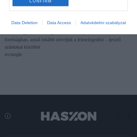
CONFIRM
HŐSÉG
Ördögi hőspirál
Data Deletion
Data Access
Adatvédelmi szabályzat
Benne vagyunk az ördögi körben: minél jobban hűtünk az extrém
forróságban, annál inkább növeljük a felmelegedést – ijesztő
számokat közöltek
rectangle