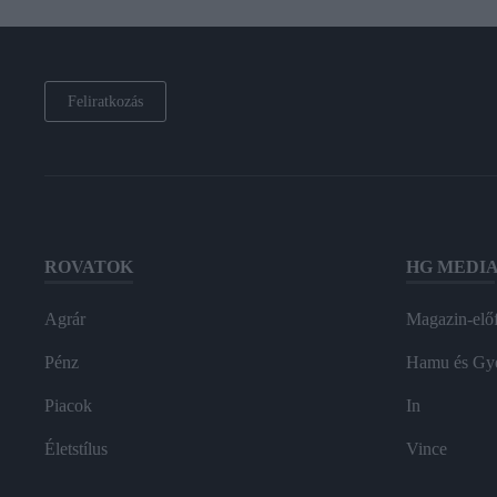
Feliratkozás
ROVATOK
HG MEDI
Agrár
Magazin-előf
Pénz
Hamu és Gy
Piacok
In
Életstílus
Vince