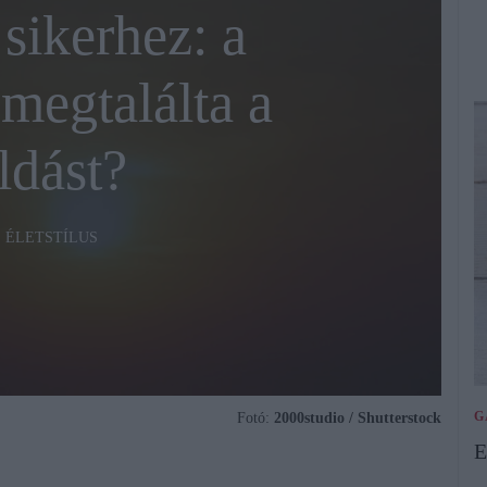
 sikerhez: a
megtalálta a
dást?
ÉLETSTÍLUS
G
Fotó:
2000studio / Shutterstock
E