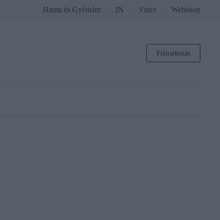
Hamu és Gyémánt
IN
Vince
Webshop
Feliratkozás