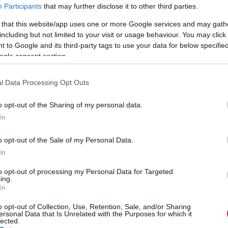
Participants
that may further disclose it to other third parties.
 that this website/app uses one or more Google services and may gath
including but not limited to your visit or usage behaviour. You may click 
t
Matt Burgess
, a Wyomingi Egyetem közgazdásza és
 to Google and its third-party tags to use your data for below specifi
i halászati kutatásból indult ki
: a halászhajók akkor
ogle consent section.
 befejezték a keresést, ahelyett, hogy tovább vártak volna a
l Data Processing Opt Outs
éshozók különböző ajánlatokat kapnak, például egy fizetést,
o opt-out of the Sharing of my personal data.
ak egy küszöböt, és csak azt fogadják el, ami ezt eléri. Az
In
J
rás átlagosan rosszabb kimenetelhez vezetett, mint a túl
S
krabban szalasztotta el az elérhető és jó lehetőségeket.
o opt-out of the Sale of my Personal Data.
In
A
k
to opt-out of processing my Personal Data for Targeted
ing.
k
átlag fölött, de nem irreálisan magasan
. Burgess szerint a
In
I
de nem érdemes olyan mércét állítani, amelyet szinte senki
r
o opt-out of Collection, Use, Retention, Sale, and/or Sharing
ersonal Data that Is Unrelated with the Purposes for which it
lected.