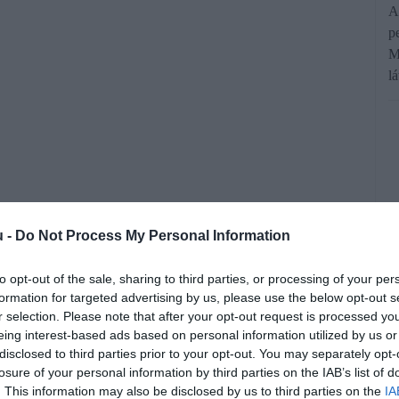
A
p
M
l
u -
Do Not Process My Personal Information
etes kivárása, sokkal inkább az, hogy
utott egy új matematikai modell, amely
to opt-out of the sale, sharing to third parties, or processing of your per
formation for targeted advertising by us, please use the below opt-out s
 gyakran jobban járunk, ha nem a
r selection. Please note that after your opt-out request is processed y
eing interest-based ads based on personal information utilized by us or
 hajszoljuk.
disclosed to third parties prior to your opt-out. You may separately opt-
losure of your personal information by third parties on the IAB’s list of
. This information may also be disclosed by us to third parties on the
IA
rált forrásként a Google Keresőben!