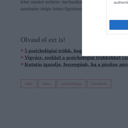
lehet minden területre mechanikusan átültetni. A párválas
authenti
tanulmány mégis fontos figyelmeztetés: az ambíció hasznos,
Olvasd el ezt is!
5 pszichológiai trükk, hogy magabiztosabbnak
Vigyázz, ezekkel a pszichológiai trükkökkel c
Kutatás igazolja, feszengünk, ha a piszkos any
siker
kulcs
pszichológia
elvárások