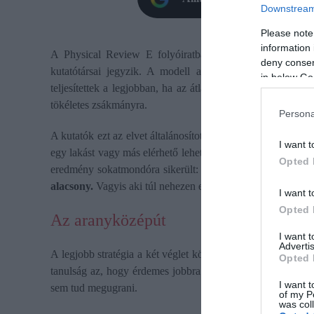
Downstream 
Please note
information 
A Physical Review E folyóiratban megjelent
tanulmány
deny consent
kutatótársai jegyzik. A modell alapgondolata
egy korább
in below Go
teljesítettek a legjobban, ha az átlagosnál jobb fogás után
tökéletes zsákmányra.
Persona
A kutatók ezt az elvet általánosították. A modellben a dönt
I want t
egy lakást vagy más elérhető lehetőséget. Előre meghatározn
Opted 
eredmény sokatmondóra sikerült: szerint
a túl magas elvá
alacsony.
Vagyis aki túl nehezen elégedett meg bármivel, gya
I want t
Opted 
Az aranyközépút
I want 
Advertis
A legjobb stratégia a két véglet között helyezkedett el:
az 
Opted 
tanulság az, hogy érdemes jobbra törekedni az átlagosnál, 
I want t
sem tud megugrani.
of my P
was col