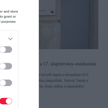
er and store
to grant or
ed purposes
OG
ulyok Tamás aláírja a 17. alaptörvény-módosítást
 módosítás hatálybalépését követő napon a hivatalban lévő
öztársasági elnök megbízatása megszűnik. Sulyok Tamás a
özösségi oldalán jelentette be, hogy aláírja a jogszabályt.
ndoklást is fűzött a…
ectangle