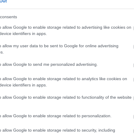
Out
n indokolt magasabbra tenni a lécet
. Ha a lehetőségek
onok és rossz állapotú lakások is vannak –, a több türelem
ossz kimenetel sokkal nagyobb kárt okozhat, mint amekkora
consents
gpolitikai döntés is, ahol egy mély recesszió elkerülése
o allow Google to enable storage related to advertising like cookies on
ldának a The Guardian.
evice identifiers in apps.
o allow my user data to be sent to Google for online advertising
s.
to allow Google to send me personalized advertising.
 vezetők sikeres fegyvere meetingen?
o allow Google to enable storage related to analytics like cookies on
evice identifiers in apps.
o allow Google to enable storage related to functionality of the website
 Ha valaki
csak mások sikereit látja
– például a közösségi
 számít normálisnak. Kath Landgren, a Stanford Egyetem
s skáláját látni, nem csupán a kiemelt sikertörténeteket.
o allow Google to enable storage related to personalization.
et bonyolultabb a modellnél
, ezért az eredményeket nem
o allow Google to enable storage related to security, including