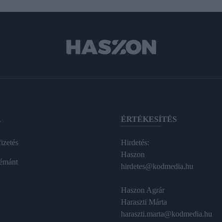
A
ÉRTÉKESÍTÉS
izetés
Hirdetés:
Haszon
émánt
hirdetes@kodmedia.hu
Haszon Agrár
Haraszti Márta
haraszti.marta@kodmedia.hu