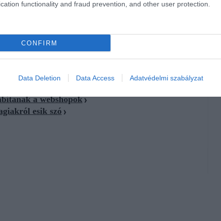
ztást például Landgren sem szívesen számszerűsítené így. A
cation functionality and fraud prevention, and other user protection.
 de csak addig, amíg nem vakít el.
CONFIRM
Data Deletion
Data Access
Adatvédelmi szabályzat
 tűnj
sábítanak a webshopok
agiakról esik szó