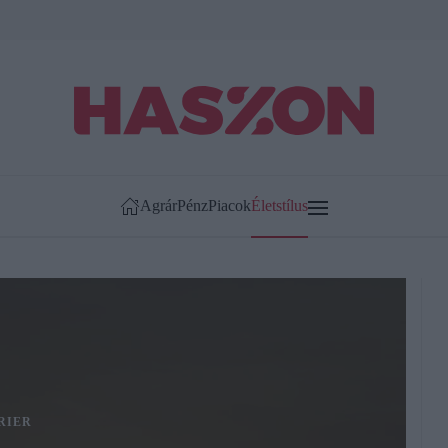
Agrár
Pénz
Piacok
Életstílus
RIER