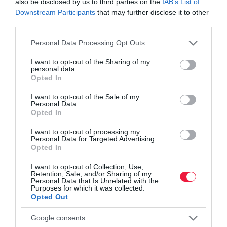
also be disclosed by us to third parties on the
IAB’s List of
Downstream Participants
that may further disclose it to other
third parties.
Please note that this website/app uses one or more Google
Personal Data Processing Opt Outs
services and may gather and store information including but
not limited to your visit or usage behaviour. You may click to
I want to opt-out of the Sharing of my
personal data.
grant or deny consent to Google and its third-party tags to
Opted In
use your data for below specified purposes in below Google
consent section.
I want to opt-out of the Sale of my
Personal Data.
Opted In
I want to opt-out of processing my
Personal Data for Targeted Advertising.
Opted In
I want to opt-out of Collection, Use,
Retention, Sale, and/or Sharing of my
Personal Data that Is Unrelated with the
E-AUTÓ
Purposes for which it was collected.
Opted Out
Cáfolják a tévhiteket a kutatások: lényegesen
tartósabbak az e-autók akkumulátorai
Google consents