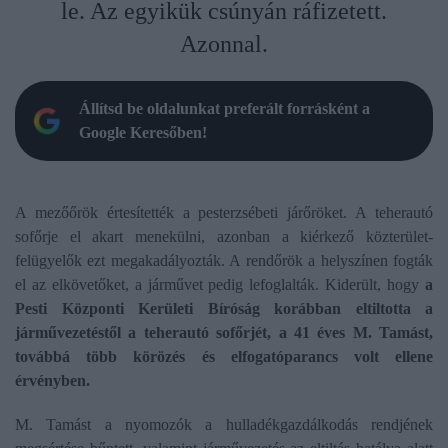
le. Az egyikük csúnyán ráfizetett.
Azonnal.
Állítsd be oldalunkat preferált forrásként a
Google Keresőben!
A mezőőrök értesítették a pesterzsébeti járőröket. A teherautó
sofőrje el akart menekülni, azonban a kiérkező közterület-
felügyelők ezt megakadályozták. A rendőrök a helyszínen fogták
el az elkövetőket, a járművet pedig lefoglalták. Kiderült, hogy
a
Pesti Központi Kerületi Bíróság korábban eltiltotta a
járművezetéstől a teherautó sofőrjét, a 41 éves M. Tamást,
továbbá több körözés és elfogatóparancs volt ellene
érvényben.
M. Tamást a nyomozók a hulladékgazdálkodás rendjének