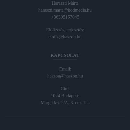
Haraszti Márta
haraszti.marta@kodmedia.hu
+36305157045
Előfizetés, terjesztés:
elofiz@haszon.hu
KAPCSOLAT
Email:
haszon@haszon.hu
Cím:
1024 Budapest,
Margit krt. 5/A, 3. em. 1. a