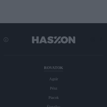
ROVATOK
Agrár
Pénz
Piacok
Életstílus