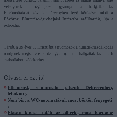
megsértése bűntett, valamint járművezetés az eltiltás hatálya alatt
vétségének a megalapozott gyanúja miatt hallgatták ki.
Elszámoltatását követően érvényben lévő körözései miatt
a
Fővárosi Büntetés-végrehajtási Intézetbe szállították,
írja a
police.hu.
Társát, a 39 éves T. Krisztiánt a nyomozók a hulladékgazdálkodás
rendjének megsértése bűntett gyanúja miatt hallgatták ki, a férfi
szabadlábon védekezhet.
Olvasd el ezt is!
Ellenőröst, rendőrösdit játszott Debrecenben,
lebukott
Nem bírt a WC-automatával, most börtön fenyegeti
Elásott kincset talált az albérlő, most börtönbe