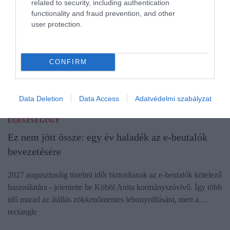
related to security, including authentication
functionality and fraud prevention, and other
user protection.
CONFIRM
Data Deletion
Data Access
Adatvédelmi szabályzat
EGÉSZSÉGÜGY
Ez nem jött össze: egy év haladék az e-beutalók
bevezetésére
2027 augusztusáig türelmi időt biztosítanak az e-beutalók kötelező
használatára - jelentette be Köböl Anita kormányszóvivő. Így több
idő marad az átállás zökkenőmentes lebonyolítására, mert a…
rectangle