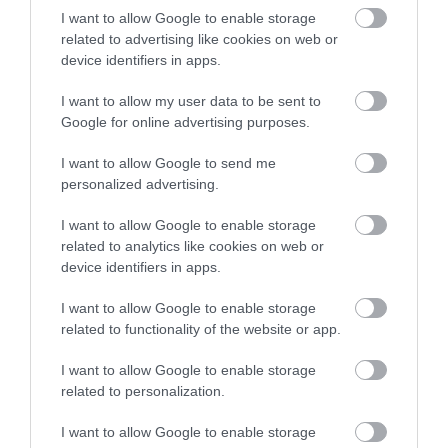
A legújabb iparági adatok és átfogó elemzések szerint a korszerű
I want to allow Google to enable storage
related to advertising like cookies on web or
elektromos járművek akkumulátorai az elvárásoknál jóval
device identifiers in apps.
lassabban veszítenek kapacitásukból, így a tulajdonosoknak nem
kell korai és…
I want to allow my user data to be sent to
Google for online advertising purposes.
I want to allow Google to send me
personalized advertising.
I want to allow Google to enable storage
related to analytics like cookies on web or
device identifiers in apps.
I want to allow Google to enable storage
related to functionality of the website or app.
I want to allow Google to enable storage
related to personalization.
I want to allow Google to enable storage