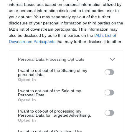
a mikroszennyezőket és a mikrobiológiai szennyeződéseket – az
interest-based ads based on personal information utilized by
energiaigényes fordított ozmózisnál hatékonyabban és
us or personal information disclosed to third parties prior to
gazdaságosabban.
your opt-out. You may separately opt-out of the further
disclosure of your personal information by third parties on the
IAB’s list of downstream participants. This information may
Ultraibolya-alapú fejlett oxidáció
: hidrogén-peroxid és UV-
also be disclosed by us to third parties on the
IAB’s List of
sugárzás kombinációjával hidroxilgyököket hoznak létre, amelyek
Downstream Participants
that may further disclose it to other
a maradék szennyezők további 90 százalékát és a kórokozók
third parties.
99,9999 százalékát semlegesítik.
Please note that this website/app uses one or more Google
Personal Data Processing Opt Outs
services and may gather and store information including but
Olvasd el ezt is!
not limited to your visit or usage behaviour. You may click to
I want to opt-out of the Sharing of my
personal data.
grant or deny consent to Google and its third-party tags to
Opted In
Lökd ide! Így változnak a sörfogyasztási szokások
use your data for below specified purposes in below Google
Véget érhet a férfiuralom a söriparban
consent section.
I want to opt-out of the Sale of my
Personal Data.
Opted In
I want to opt-out of processing my
Personal Data for Targeted Advertising.
Opted In
sörfőzés
szennyvíz
tisztítás
tudás
technológia
I want to opt-out of Collection, Use,