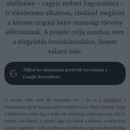
sörfőzésre – vagyis emberi fogyasztásra –
is tökéletesen alkalmas, ráadásul megfelel
a híresen szigorú bajor tisztasági törvény
előírásainak. A projekt célja azonban nem
a sörgyártás forradalmasítása, hanem
valami más.
Állítsd be oldalunkat preferált forrásként a
Google Keresőben!
A sörnek több mint 90 százaléka víz – és ez a
sörfőzést
a
vízminőség egyik legszigorúbb tesztjévé teszi. Nem véletlen, hogy
a történelem során épp a helyi víz minősége határozta meg, hol és
milyen sört főztek: a pilseni lágy víz szülte a pilsnert, a müncheni
a bajor lagereket. A Reuse Brew projekt ezt a hagyományt fordítja