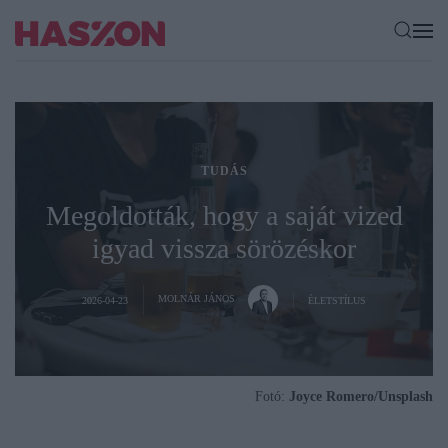
TUDÁS
Megoldották, hogy a saját vized
igyad vissza sörözéskor
MOLNÁR JÁNOS
2026-04-23
ÉLETSTÍLUS
Fotó:
Joyce Romero/Unsplash