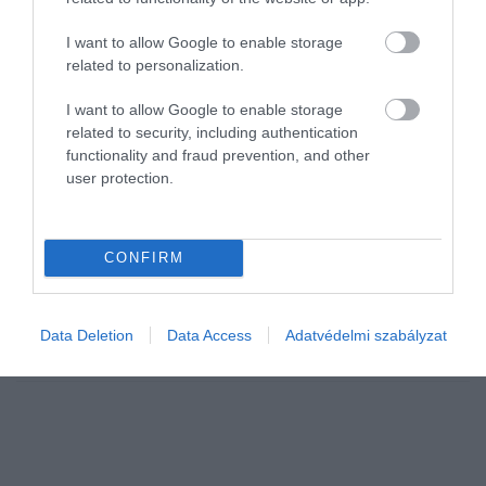
I want to allow Google to enable storage
related to personalization.
I want to allow Google to enable storage
related to security, including authentication
functionality and fraud prevention, and other
user protection.
AUTÓ
Hetedik éve ül a trónon a Toyota
CONFIRM
Bár az elektromos átállás lassabb üteme miatt sok kritika érte a
céget, a 2026 első féléves adatok alapján a Toyota továbbra is
magabiztosan őrzi vezető pozícióját a világ legnagyobb
Data Deletion
Data Access
Adatvédelmi szabályzat
autógyártójaként.