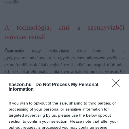
vezetője.
A technológia, ami a szennyvízből
ivóvizet csinál
Ózonozás:
nagy reaktivitású ózon bontja le a
gyógyszermaradványokat és egyéb szerves mikroszennyezőket –
az uniós előírások által meghatározott indikátoranyagok több mint
80 százalékát eliminálja, miközben a baktériumok és vírusok 99
százalékát is inaktiválja.
haszon.hu -
Do Not Process My Personal
Information
Biológiailag aktivált szénszűrés:
speciális mikrobák és aktívszén
kombinációja biológiailag lebontja az ózonozás melléktermékeit,
If you wish to opt-out of the sale, sharing to third parties, or
miközben adszorpcióval eltávolítja a maradék szerves
processing of your personal or sensitive information for
szennyezőket.
targeted advertising by us, please use the below opt-out
section to confirm your selection. Please note that after your
Nanoszűrés:
nagy nyomású membrán távolítja el az oldott sókat,
opt-out request is processed you may continue seeing