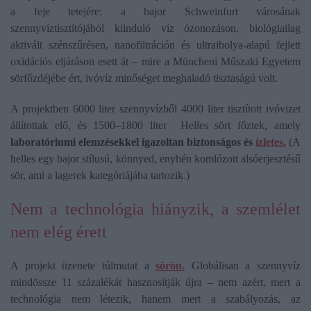
a feje tetejére: a bajor Schweinfurt városának
szennyvíztisztítójából kiinduló víz ózonozáson, biológiailag
aktivált szénszűrésen, nanofiltráción és ultraibolya-alapú fejlett
oxidációs eljáráson esett át – mire a Müncheni Műszaki Egyetem
sörfőzdéjébe ért, ivóvíz minőséget meghaladó tisztaságú volt.
A projektben 6000 liter szennyvízből 4000 liter tisztított ivóvizet
állítottak elő, és 1500–1800 liter Helles sört főztek, amely
laboratóriumi elemzésekkel igazoltan biztonságos és
ízletes.
(A
helles egy bajor stílusú, könnyed, enyhén komlózott alsóerjesztésű
sör, ami a lagerek kategóriájába tartozik.)
Nem a technológia hiányzik, a szemlélet
nem elég érett
A projekt üzenete túlmutat a
sörön.
Globálisan a szennyvíz
mindössze 11 százalékát hasznosítják újra – nem azért, mert a
technológia nem létezik, hanem mert a szabályozás, az