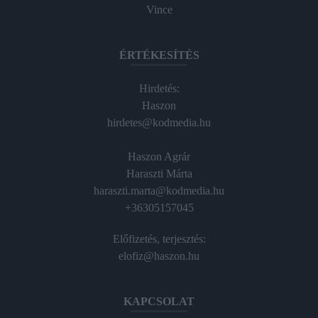
Vince
ÉRTÉKESÍTÉS
Hirdetés:
Haszon
hirdetes@kodmedia.hu
Haszon Agrár
Haraszti Márta
haraszti.marta@kodmedia.hu
+36305157045
Előfizetés, terjesztés:
elofiz@haszon.hu
KAPCSOLAT