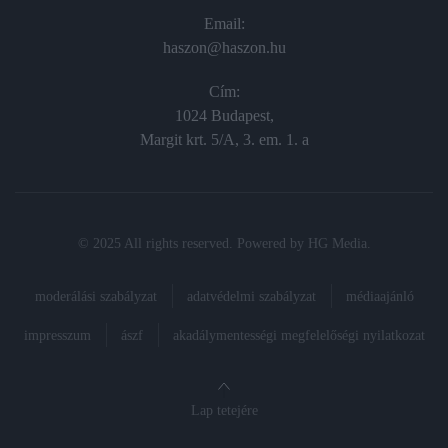
Email:
haszon@haszon.hu
Cím:
1024 Budapest,
Margit krt. 5/A, 3. em. 1. a
© 2025 All rights reserved. Powered by
HG Media
.
moderálási szabályzat
adatvédelmi szabályzat
médiaajánló
impresszum
ászf
akadálymentességi megfelelőségi nyilatkozat
Lap tetejére