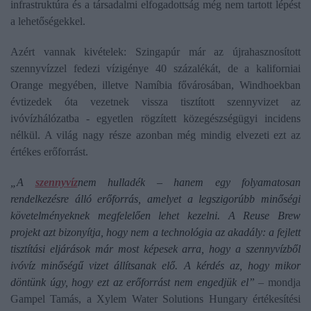
infrastruktúra és a társadalmi elfogadottság még nem tartott lépést
a lehetőségekkel.
Azért vannak kivételek: Szingapúr már az újrahasznosított
szennyvízzel fedezi vízigénye 40 százalékát, de a kaliforniai
Orange megyében, illetve Namíbia fővárosában, Windhoekban
évtizedek óta vezetnek vissza tisztított szennyvizet az
ivóvízhálózatba - egyetlen rögzített közegészségügyi incidens
nélkül. A világ nagy része azonban még mindig elvezeti ezt az
értékes erőforrást.
„A
szennyvíz
nem hulladék – hanem egy folyamatosan
rendelkezésre álló erőforrás, amelyet a legszigorúbb minőségi
követelményeknek megfelelően lehet kezelni. A Reuse Brew
projekt azt bizonyítja, hogy nem a technológia az akadály: a fejlett
tisztítási eljárások már most képesek arra, hogy a szennyvízből
ivóvíz minőségű vizet állítsanak elő. A kérdés az, hogy mikor
döntünk úgy, hogy ezt az erőforrást nem engedjük el”
– mondja
Gampel Tamás, a Xylem Water Solutions Hungary értékesítési