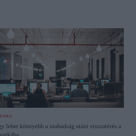
UNKA
gy lehet könnyebb a szabadság utáni visszatérés a
unkába