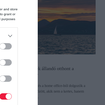
er and store
to grant or
ed purposes
ALATON
gyre többen keresnek állandó otthont a
alatonnál, de miért?
egjelentek a nyugdíjasok és a home office-ból dolgozók a
alatoni ingatlanok vevői között, akik nem a kertes, hanem
ársasházi lakásokat keresik.
ectangle