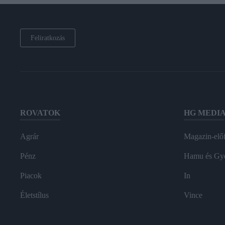
Feliratkozás
ROVATOK
HG MEDI
Agrár
Magazin-előf
Pénz
Hamu és Gy
Piacok
In
Életstílus
Vince