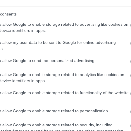
consents
világ magánvagyona?
o allow Google to enable storage related to advertising like cookies on
evice identifiers in apps.
pén. Az ország 2026-ban már a globális ultragazdagok 2,8
l 2 százalékkal. A Knight Frank
szerint
2031-re az indiai
o allow my user data to be sent to Google for online advertising
é nőhet.
A leggyorsabb bővülést Indonéziától, Szaúd-
s.
de Közép-Európából Románia is kiugróan szerepel.
kkal, Romániában 93 százalékkal, Csehországban 67,4
to allow Google to send me personalized advertising.
o allow Google to enable storage related to analytics like cookies on
s állomány 37 százalékát adta, 2031-re pedig 43 százalékra
evice identifiers in apps.
 körüli részesedéssel következik, Európában pedig 183 953
o allow Google to enable storage related to functionality of the website
alatt 2,4-ről 3,1 százalékra nőtt.
i környezet, jogbiztonság, üzleti kapcsolatok, életminőség
o allow Google to enable storage related to personalization.
i és kulturális központ, de
Dubaj, Hongkong, Szingapúr
nkezelők, vagyis a family office-ok szerepe szintén nő:
o allow Google to enable storage related to security, including
k, amelyek ma már nem pusztán adminisztrálnak, hanem