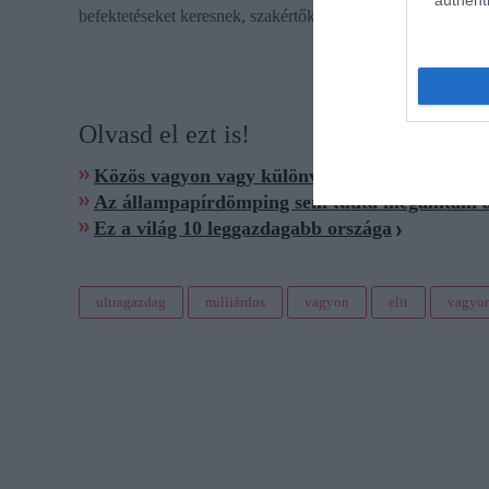
authenti
befektetéseket keresnek, szakértőket alkalmaznak és globális
Olvasd el ezt is!
Közös vagyon vagy különvagyon? Tízmilliók 
Az állampapírdömping sem tudta megállítani 
Ez a világ 10 leggazdagabb országa
ultragazdag
milliárdos
vagyon
elit
vagyo