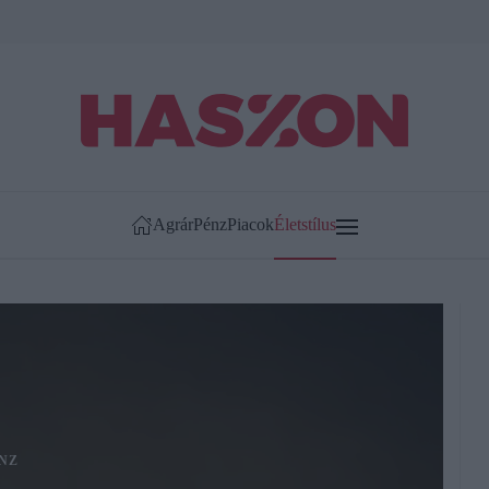
Agrár
Pénz
Piacok
Életstílus
NZ