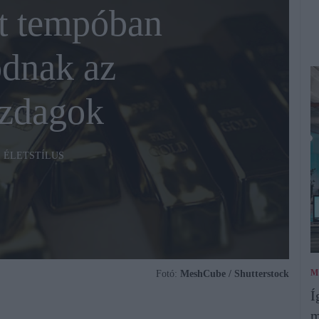
t tempóban
dnak az
azdagok
ÉLETSTÍLUS
M
Fotó:
MeshCube / Shutterstock
Í
m