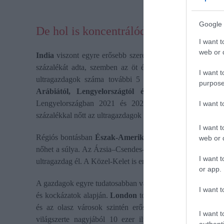
Google 
De hol is koncentrálódik pontosan a 
I want t
web or d
India
viszont egyre erősebb szereplő a vagyonvilág térké
százalékát adta, szemben az öt évvel korábbi nagyjábó
I want t
ultragazdagok száma további 5 ezer fővel, 25 ezer föl
purpose
Arábiától, Lengyelországtól és Vietnámtól várják,
Lengyelországban 2021 és 2026 között 109,2 százalé
I want 
százalékkal nőtt az ultragazdagok száma.
I want t
Régiós bontásban
Észak-Amerika
vezet: 2026-ban a telje
web or d
nőhet a súlya. Az Ázsia–Csendes-óceán térség 31 százalék
I want t
ultragazdag él. A Közel-Kelet is erősödött: részesedése öt év 
or app.
A gazdagok egyre tudatosabban választanak országot, adózás
I want t
és kockázatok alapján.
London
továbbra is fontos pénzügy
és az olasz városok szintén erősödnek. A családi vagyo
I want t
világszerte nagyjából 10 ezer ilyen szervezet működi