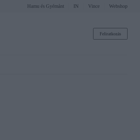
Hamu és Gyémánt
IN
Vince
Webshop
Feliratkozás