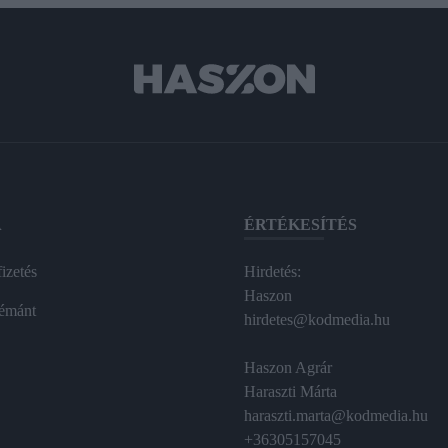
A
ÉRTÉKESÍTÉS
izetés
Hirdetés:
Haszon
émánt
hirdetes@kodmedia.hu
Haszon Agrár
Haraszti Márta
haraszti.marta@kodmedia.hu
+36305157045