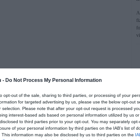
A
f
f
v
u -
Do Not Process My Personal Information
abbjainak köre az elmúlt időszakban.
to opt-out of the sale, sharing to third parties, or processing of your per
állalat 2026-os vagyonriportja szerint
formation for targeted advertising by us, please use the below opt-out s
3 626-ra nőtt azoknak a száma, akik
r selection. Please note that after your opt-out request is processed y
eing interest-based ads based on personal information utilized by us or
ani árfolyamon csaknem 9 milliárd
disclosed to third parties prior to your opt-out. You may separately opt-
yonnal rendelkeznek.
losure of your personal information by third parties on the IAB’s list of
. This information may also be disclosed by us to third parties on the
IA