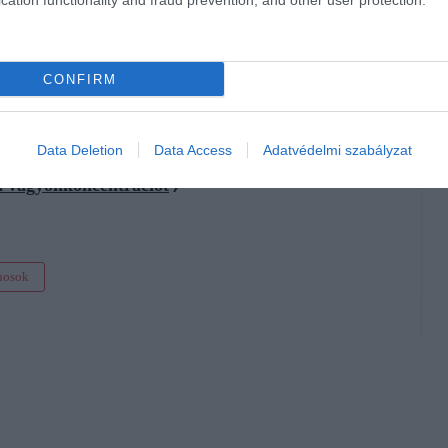
cation functionality and fraud prevention, and other user protection.
 jelenlétet építenek.
CONFIRM
Data Deletion
Data Access
Adatvédelmi szabályzat
múlnak ezen válóperben
a vagyonkoncentrációt
nosok