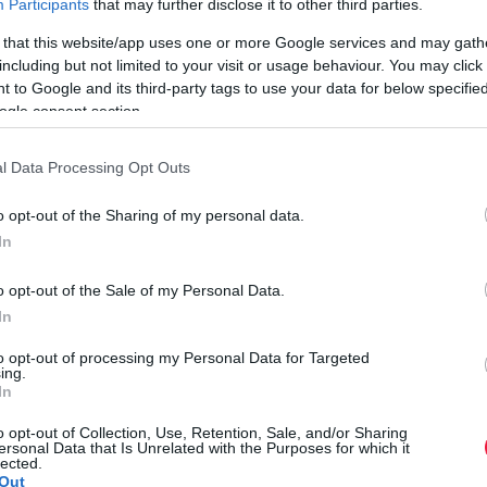
Participants
that may further disclose it to other third parties.
rált forrásként a Google Keresőben!
 that this website/app uses one or more Google services and may gath
including but not limited to your visit or usage behaviour. You may click 
 to Google and its third-party tags to use your data for below specifi
ogle consent section.
nyezet áll, mint a 2008 utáni években. Az olcsó pénz, az
edezettebb, geopolitikai feszültségekkel terhelt, inflációs
l Data Processing Opt Outs
yonosabbak számára ma nem csupán az a kérdés, hogyan
 meg annak értékét
.
o opt-out of the Sharing of my personal data.
In
is a globális vagyonteremtés központja. A frissen létrejött
en az amerikai gazdaság mérete és tőkeképző ereje miatt.
B
o opt-out of the Sale of my Personal Data.
21 és 2026 között 33-ról 35 százalékra nőtt, 2031-re pedig
E
In
ített relatív súlyából
: részesedése 18-ról 17 százalékra
B
a mérséklődhet.
to opt-out of processing my Personal Data for Targeted
ing.
In
M
b
o opt-out of Collection, Use, Retention, Sale, and/or Sharing
ggazdagabb nők a világon
ersonal Data that Is Unrelated with the Purposes for which it
t
lected.
r
Out