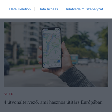
Data Deletion
Data Access
Adatvédelmi szabályzat
AUTÓ
4 útvonaltervező, ami hasznos útitárs Európában