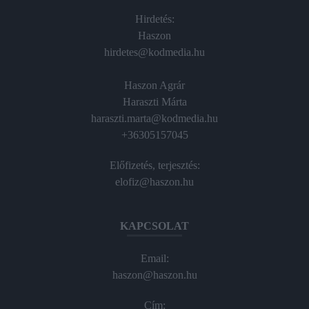
Hirdetés:
Haszon
hirdetes@kodmedia.hu
Haszon Agrár
Haraszti Márta
haraszti.marta@kodmedia.hu
+36305157045
Előfizetés, terjesztés:
elofiz@haszon.hu
KAPCSOLAT
Email:
haszon@haszon.hu
Cím: