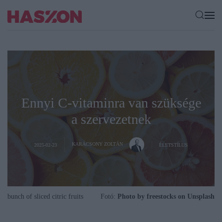
Ennyi C-vitaminra van szüksége
a szervezetnek
KARÁCSONY ZOLTÁN
2025-02-23
ÉLETSTÍLUS
bunch of sliced citric fruits
Fotó:
Photo by freestocks on Unsplash