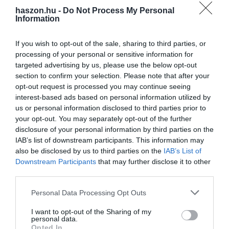
haszon.hu -
Do Not Process My Personal
a B és a
C vitamin tablettát egy pohár vízzel, akár reggeli előtt
Information
is be lehet venni.
B-vitaminnal indítani a napot azért is jó lehet,
mert ettől a legtöbben jellemzően kicsit energikusabbnak érzik
If you wish to opt-out of the sale, sharing to third parties, or
magukat.
processing of your personal or sensitive information for
targeted advertising by us, please use the below opt-out
A kávéban, teában, energiaitalokban lévő koffein kedvezőtlenül
section to confirm your selection. Please note that after your
befolyásolhatja a felszívódásukat, a C-, valamint a B1 és a B2
opt-out request is processed you may continue seeing
vitamin pedig hő hatására bomlik, tehát ezeket semmiképpen
nem
interest-based ads based on personal information utilized by
ajánlott forró itallal bevenni.
us or personal information disclosed to third parties prior to
your opt-out. You may separately opt-out of the further
disclosure of your personal information by third parties on the
IAB’s list of downstream participants. This information may
vitamin
c-vitamin
egészség
betegség
narancs
also be disclosed by us to third parties on the
IAB’s List of
citrom
Downstream Participants
that may further disclose it to other
third parties.
Please note that this website/app uses one or more Google
Personal Data Processing Opt Outs
services and may gather and store information including but
not limited to your visit or usage behaviour. You may click to
I want to opt-out of the Sharing of my
personal data.
grant or deny consent to Google and its third-party tags to
Opted In