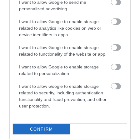
I want to allow Google to send me
personalized advertising.
AUTÓ
I want to allow Google to enable storage
Dacia, Tesla vagy VW? Ezek most a legkapósabb
related to analytics like cookies on web or
új autók
device identifiers in apps.
I want to allow Google to enable storage
Továbbra is a Dacia Sandero Európa legnépszerűbb új autója, de
related to functionality of the website or app.
a Tesla Model Y is történelmi eredményt ért el: közel 60
százalékos értékesítési növekedéssel a második helyre ugrott az
I want to allow Google to enable storage
idei első…
related to personalization.
I want to allow Google to enable storage
related to security, including authentication
functionality and fraud prevention, and other
user protection.
CONFIRM