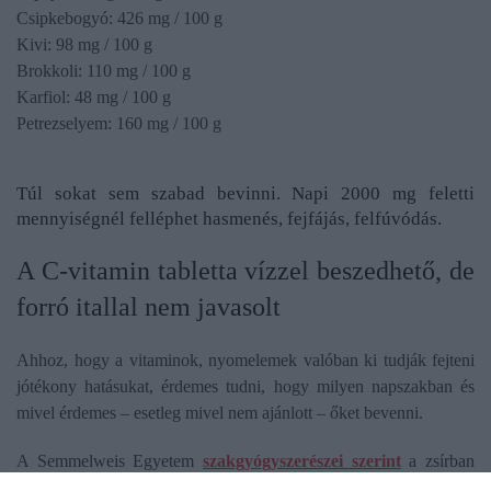
Csipkebogyó: 426 mg / 100 g
Kivi: 98 mg / 100 g
Brokkoli: 110 mg / 100 g
Karfiol: 48 mg / 100 g
Petrezselyem: 160 mg / 100 g
Túl sokat sem szabad bevinni. Napi 2000 mg feletti
mennyiségnél felléphet hasmenés, fejfájás, felfúvódás.
A C-vitamin tabletta vízzel beszedhető, de
forró itallal nem javasolt
Ahhoz, hogy a vitaminok, nyomelemek valóban ki tudják fejteni
jótékony hatásukat, érdemes tudni, hogy milyen napszakban és
mivel érdemes – esetleg mivel nem ajánlott – őket bevenni.
A Semmelweis Egyetem
szakgyógyszerészei szerint
a zsírban
oldódó A, D, E és K vitaminokat étellel ajánlott elfogyasztani, míg