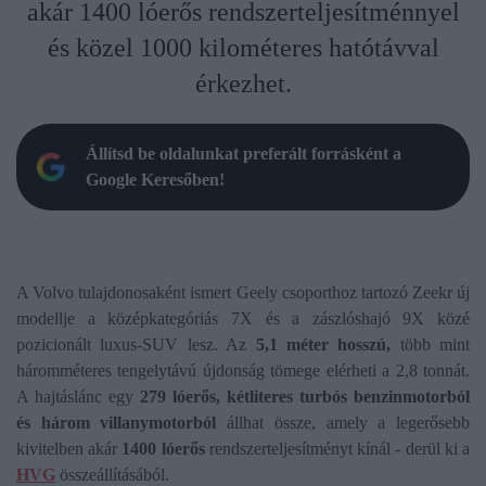
akár 1400 lóerős rendszerteljesítménnyel
és közel 1000 kilométeres hatótávval
érkezhet.
Állítsd be oldalunkat preferált forrásként a
Google Keresőben!
A Volvo tulajdonosaként ismert Geely csoporthoz tartozó Zeekr új
modellje a középkategóriás 7X és a zászlóshajó 9X közé
pozicionált luxus-SUV lesz. Az
5,1 méter hosszú,
több mint
háromméteres tengelytávú újdonság tömege elérheti a 2,8 tonnát.
A hajtáslánc egy
279 lóerős, kétliteres turbós benzinmotorból
és három villanymotorból
állhat össze, amely a legerősebb
kivitelben akár
1400 lóerős
rendszerteljesítményt kínál - derül ki a
HVG
összeállításából.