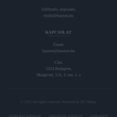
Előfizetés, terjesztés:
elofiz@haszon.hu
KAPCSOLAT
Email:
haszon@haszon.hu
Cím:
1024 Budapest,
Margit krt. 5/A, 3. em. 1. a
© 2025 All rights reserved. Powered by
HG Media
.
moderálási szabályzat
adatvédelmi szabályzat
médiaajánló