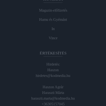
Magazin-előfizetés
Hamu és Gyémánt
In
Vince
ÉRTÉKESÍTÉS
Hirdetés:
Haszon
hirdetes@kodmedia.hu
Haszon Agrár
Haraszti Márta
haraszti.marta@kodmedia.hu
+36305157045