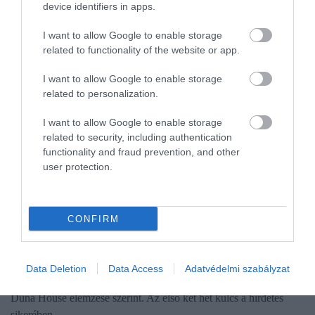
device identifiers in apps.
I want to allow Google to enable storage
related to functionality of the website or app.
I want to allow Google to enable storage
related to personalization.
I want to allow Google to enable storage
related to security, including authentication
functionality and fraud prevention, and other
user protection.
CONFIRM
INGATLAN
Így árazd be jól a lakásod eladás előtt
Data Deletion
Data Access
Adatvédelmi szabályzat
A reális áron kínált lakásokat átlagosan 44 nap alatt el lehet adni a
Duna House elemzése szerint. Az első két hét kulcs a hirdetés
sikerében.