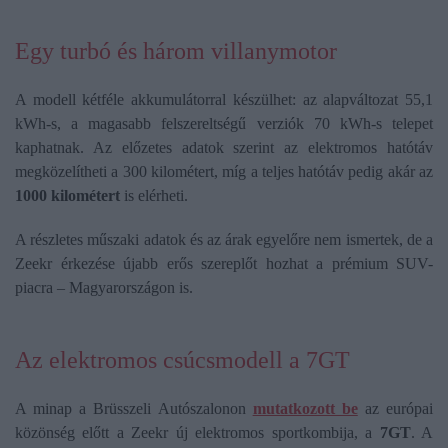
Egy turbó és három villanymotor
A modell kétféle akkumulátorral készülhet: az alapváltozat 55,1
kWh-s, a magasabb felszereltségű verziók 70 kWh-s telepet
kaphatnak. Az előzetes adatok szerint az elektromos hatótáv
megközelítheti a 300 kilométert, míg a teljes hatótáv pedig akár az
1000 kilométert
is elérheti.
A részletes műszaki adatok és az árak egyelőre nem ismertek, de a
Zeekr érkezése újabb erős szereplőt hozhat a prémium SUV-
piacra – Magyarországon is.
Az elektromos csúcsmodell a 7GT
A minap a Brüsszeli Autószalonon
mutatkozott be
az európai
közönség előtt a Zeekr új elektromos sportkombija, a
7GT
. A