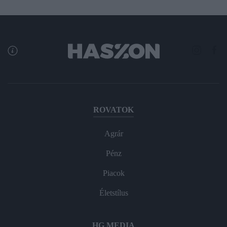
ROVATOK
Agrár
Pénz
Piacok
Életstílus
HG MEDIA