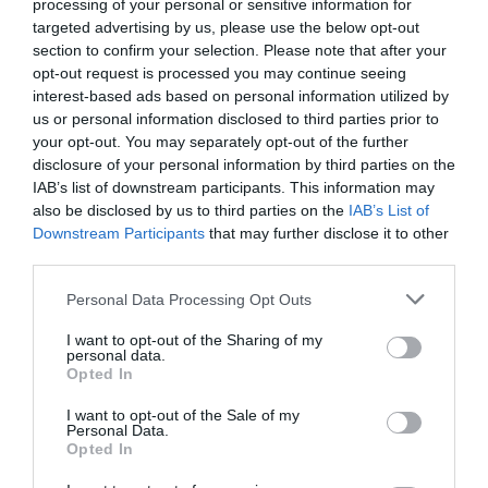
processing of your personal or sensitive information for
3,3 másodperc
alatt gyorsul 100 km/órára. Az utastér digitális
targeted advertising by us, please use the below opt-out
megoldásokra épül, a csomagtér pedig 456 literes. A Zeekr 7GT
section to confirm your selection. Please note that after your
Németországban 47.990 eurós indulóáron jelenik meg, a
opt-out request is processed you may continue seeing
kiszállítások július elején kezdődnek.
interest-based ads based on personal information utilized by
us or personal information disclosed to third parties prior to
your opt-out. You may separately opt-out of the further
disclosure of your personal information by third parties on the
IAB’s list of downstream participants. This information may
also be disclosed by us to third parties on the
IAB’s List of
Downstream Participants
that may further disclose it to other
Ez is érdekelhet!
Az új Volvo lehet a
third parties.
debreceni BMW kihívója
Please note that this website/app uses one or more Google
Personal Data Processing Opt Outs
services and may gather and store information including but
not limited to your visit or usage behaviour. You may click to
I want to opt-out of the Sharing of my
Olvasd el ezt is!
personal data.
grant or deny consent to Google and its third-party tags to
Opted In
Így néz ki, ennyibe kerül a Mazda új elektromos
use your data for below specified purposes in below Google
consent section.
SUV-ja
I want to opt-out of the Sale of my
Personal Data.
Így néz ki a Skoda legnagyobb elektromos SUV-ja,
Opted In
a Peaq