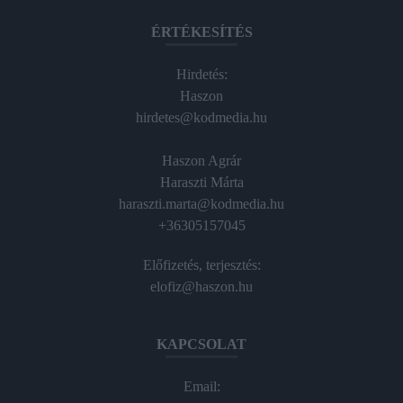
ÉRTÉKESÍTÉS
Hirdetés:
Haszon
hirdetes@kodmedia.hu
Haszon Agrár
Haraszti Márta
haraszti.marta@kodmedia.hu
+36305157045
Előfizetés, terjesztés:
elofiz@haszon.hu
KAPCSOLAT
Email: