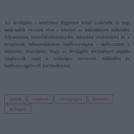
Az átvilágítás - amelyben független külső szakértők és jogi
tanácsadók vesznek részt - kiterjed az intézmények működési
folyamataira, szerződésállományára, irányítási struktúrájára és a
közpénzek felhasználásának hatékonyságára - tájékoztatott a
miniszter. Hozzátette, hogy az átvilágítás eredményei alapján
meghozzák majd a szükséges szervezeti, működési és
hatékonyságnövelő intézkedéseket.
bankok
eximbank
vezérigazgató
felmentés
átvilágítás