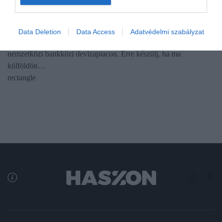
Gyengült a forint, így számolj pénzváltáskor
Mutatjuk, hogyan változott a forint árfolyama a főbb devizákkal
Data Deletion
Data Access
Adatvédelmi szabályzat
szemben péntek reggelre a csütörtök esti jegyzésekhez képest a
nemzetközi bankközi devizapiacon. Erre készülj, ha ma
külföldön…
rectangle