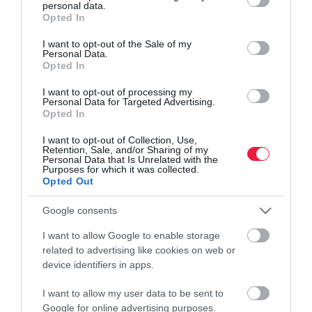
personal data.
grant or deny consent to Google and its third-party tags to
Opted In
use your data for below specified purposes in below Google
consent section.
I want to opt-out of the Sale of my
Personal Data.
Opted In
PÉNZ
I want to opt-out of processing my
Elkezdték behajtani a tartozásokat a végrehajtók a
Personal Data for Targeted Advertising.
Opted In
revolutosokon
I want to opt-out of Collection, Use,
Elindultak a végrehajtói inkasszók a Revoluton, a kellemetlen
Retention, Sale, and/or Sharing of my
Personal Data that Is Unrelated with the
döntésről emailt vagy appos értesítést kapnak az érintettek a
Purposes for which it was collected.
Opted Out
banktól. Nem érdemes tehát ezen a számlán dugdosnod a pénzed,
ha tartozásod…
Google consents
I want to allow Google to enable storage
related to advertising like cookies on web or
device identifiers in apps.
I want to allow my user data to be sent to
Google for online advertising purposes.