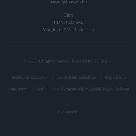
haszon@haszon.hu
Cím:
1024 Budapest,
Margit krt. 5/A, 3. em. 1. a
© 2025 All rights reserved. Powered by
HG Media
.
moderálási szabályzat
adatvédelmi szabályzat
médiaajánló
impresszum
ászf
akadálymentességi megfelelőségi nyilatkozat
Lap tetejére