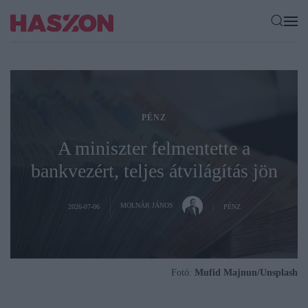
PÉNZ
A miniszter felmentette a
bankvezért, teljes átvilágítás jön
MOLNÁR JÁNOS
2026-07-06
PÉNZ
Fotó:
Mufid Majnun/Unsplash