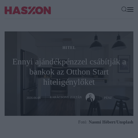
HITEL
Ennyi ajándékpénzzel csábítják a
bankok az Otthon Start
hiteligénylőket
KARÁCSONY ZOLTÁN
2026-06-08
PÉNZ
Fotó:
Naomi Hébert/Unsplash