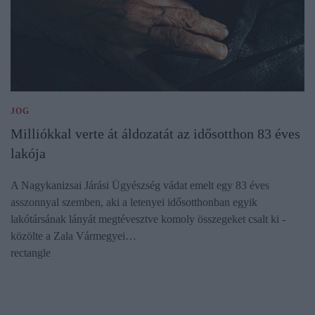
JOG
Milliókkal verte át áldozatát az idősotthon 83 éves
lakója
A Nagykanizsai Járási Ügyészség vádat emelt egy 83 éves
asszonnyal szemben, aki a letenyei idősotthonban egyik
lakótársának lányát megtévesztve komoly összegeket csalt ki -
közölte a Zala Vármegyei…
rectangle