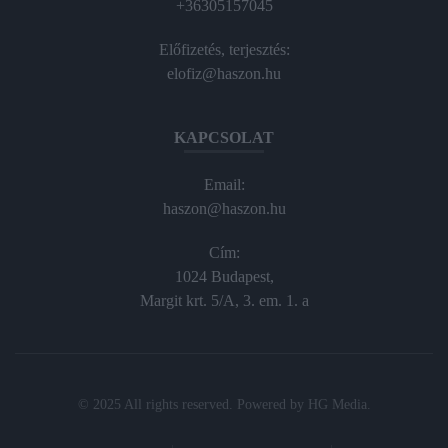
+36305157045
Előfizetés, terjesztés:
elofiz@haszon.hu
KAPCSOLAT
Email:
haszon@haszon.hu
Cím:
1024 Budapest,
Margit krt. 5/A, 3. em. 1. a
© 2025 All rights reserved. Powered by
HG Media
.