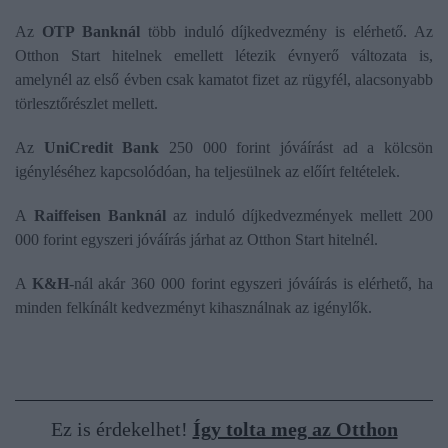
Az
OTP Banknál
több induló díjkedvezmény is elérhető. Az
Otthon Start hitelnek emellett létezik évnyerő változata is,
amelynél az első évben csak kamatot fizet az rügyfél, alacsonyabb
törlesztőrészlet mellett.
Az
UniCredit Bank
250 000 forint jóváírást ad a kölcsön
igényléséhez kapcsolódóan, ha teljesülnek az előírt feltételek.
A
Raiffeisen Banknál
az induló díjkedvezmények mellett 200
000 forint egyszeri jóváírás járhat az Otthon Start hitelnél.
A
K&H
-nál akár 360 000 forint egyszeri jóváírás is elérhető, ha
minden felkínált kedvezményt kihasználnak az igénylők.
Ez is érdekelhet!
Így tolta meg az Otthon