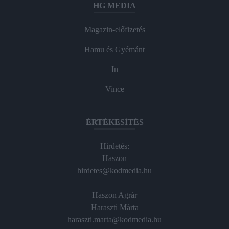
HG MEDIA
Magazin-előfizetés
Hamu és Gyémánt
In
Vince
ÉRTÉKESÍTÉS
Hirdetés:
Haszon
hirdetes@kodmedia.hu
Haszon Agrár
Haraszti Márta
haraszti.marta@kodmedia.hu