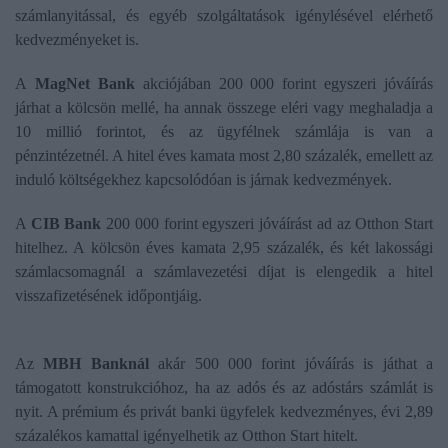
számlanyitással, és egyéb szolgáltatások igénylésével elérhető
kedvezményeket is.
A
MagNet Bank
akciójában 200 000 forint egyszeri jóváírás
járhat a kölcsön mellé, ha annak összege eléri vagy meghaladja a
10 millió forintot, és az ügyfélnek számlája is van a
pénzintézetnél. A hitel éves kamata most 2,80 százalék, emellett az
induló költségekhez kapcsolódóan is járnak kedvezmények.
A
CIB Bank
200 000 forint egyszeri jóváírást ad az Otthon Start
hitelhez. A kölcsön éves kamata 2,95 százalék, és két lakossági
számlacsomagnál a számlavezetési díjat is elengedik a hitel
visszafizetésének időpontjáig.
Az
MBH Banknál
akár 500 000 forint jóváírás is játhat a
támogatott konstrukcióhoz, ha az adós és az adóstárs számlát is
nyit. A prémium és privát banki ügyfelek kedvezményes, évi 2,89
százalékos kamattal igényelhetik az Otthon Start hitelt.