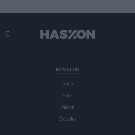
ROVATOK
Agrár
Pénz
Piacok
Életstílus