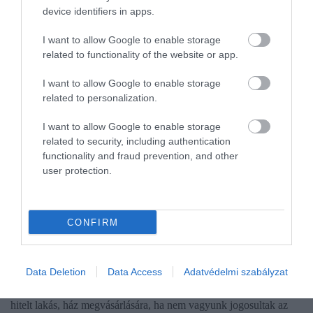
device identifiers in apps.
I want to allow Google to enable storage
related to functionality of the website or app.
I want to allow Google to enable storage
related to personalization.
I want to allow Google to enable storage
related to security, including authentication
functionality and fraud prevention, and other
user protection.
PÉNZ
Újabb bank vágott a kamaton, ennyiért kapunk
CONFIRM
most lakáshitelt
A CIB Bank is csökkentett bizonyos lakáshitel-termékei kamatain,
Data Deletion
Data Access
Adatvédelmi szabályzat
így egyre több banknál már 7 százalék alatti kamatra kahatunk
hitelt lakás, ház megvásárlására, ha nem vagyunk jogosultak az