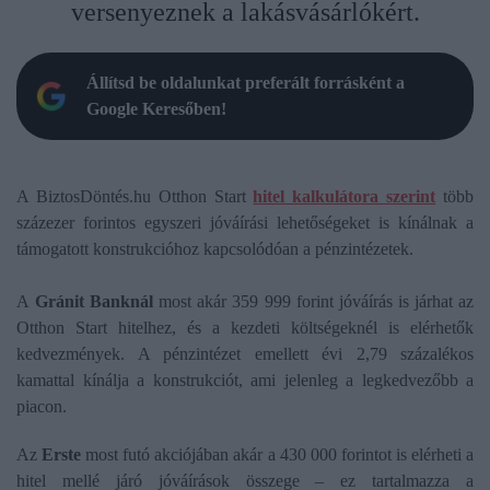
versenyeznek a lakásvásárlókért.
Állítsd be oldalunkat preferált forrásként a
Google Keresőben!
A BiztosDöntés.hu Otthon Start
hitel kalkulátora szerint
több
százezer forintos egyszeri jóváírási lehetőségeket is kínálnak a
támogatott konstrukcióhoz kapcsolódóan a pénzintézetek.
A
Gránit Banknál
most akár 359 999 forint jóváírás is járhat az
Otthon Start hitelhez, és a kezdeti költségeknél is elérhetők
kedvezmények. A pénzintézet emellett évi 2,79 százalékos
kamattal kínálja a konstrukciót, ami jelenleg a legkedvezőbb a
piacon.
Az
Erste
most futó akciójában akár a 430 000 forintot is elérheti a
hitel mellé járó jóváírások összege – ez tartalmazza a