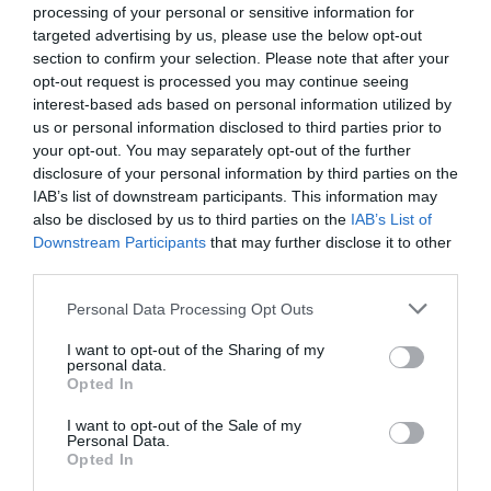
processing of your personal or sensitive information for
30-40%-os önerőt is kérhetnek
.
targeted advertising by us, please use the below opt-out
section to confirm your selection. Please note that after your
Emellett a Jövedelemarányos Törlesztőrészlet Mutató (JTM) is
opt-out request is processed you may continue seeing
gátat szab a vágyaknak: a minimális önerő miatt megugró
interest-based ads based on personal information utilized by
hitelösszeg törlesztőrészletét csak kiemelkedően
magas nettó
us or personal information disclosed to third parties prior to
jövedelemmel lehet biztonságosan,
a jogszabályi korlátokon
your opt-out. You may separately opt-out of the further
belül elbírni. A szakértők szerint a kicentizett, 10 százalékos
disclosure of your personal information by third parties on the
IAB’s list of downstream participants. This information may
indulás helyett így a sikeres vásárláshoz továbbra is
also be disclosed by us to third parties on the
IAB’s List of
elengedhetetlen a jelentősebb saját megtakarítás vagy pótfedezet
Downstream Participants
that may further disclose it to other
bevonása.
third parties.
Please note that this website/app uses one or more Google
Personal Data Processing Opt Outs
services and may gather and store information including but
not limited to your visit or usage behaviour. You may click to
I want to opt-out of the Sharing of my
personal data.
Olvasd el ezt is!
grant or deny consent to Google and its third-party tags to
Opted In
use your data for below specified purposes in below Google
Így veszíthetjük el a lakáshitelhez kapott
consent section.
I want to opt-out of the Sale of my
kedvezményeket
Personal Data.
Opted In
Nem a főváros a legdrágább? Meglepő adatok