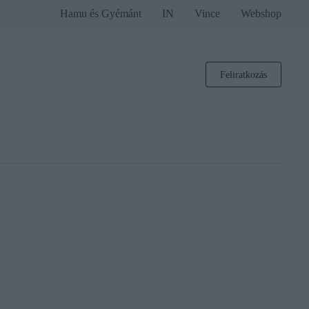
Hamu és Gyémánt
IN
Vince
Webshop
Feliratkozás