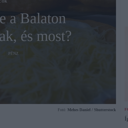
COK
e a Balaton
tak, és most?
PÉNZ
F
Fotó:
Mehes Daniel / Shutterstock
Í