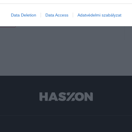
és a petyek?
Data Deletion
Data Access
Adatvédelmi szabályzat
étterem