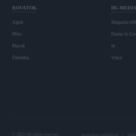
ROVATOK
HG MEDI
Agrár
Magazin-előf
Pénz
Hamu és Gy
Piacok
In
Életstílus
Vince
© 2025 All rights reserved.
moderálási szabályzat
adat