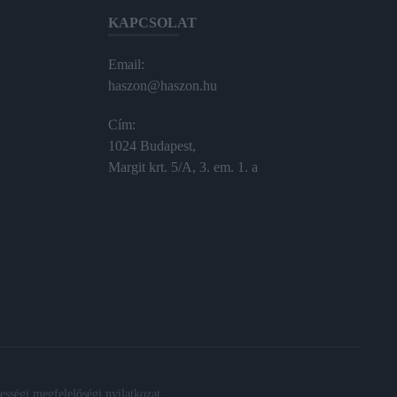
KAPCSOLAT
Email:
haszon@haszon.hu
Cím:
1024 Budapest,
Margit krt. 5/A, 3. em. 1. a
sségi megfelelőségi nyilatkozat