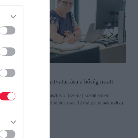
DÓ
gy változik a NAV nyitvatartása a hőség miatt
ugusztus 3. (hétfő) és augusztus 5. (szerda) között a nem
limatizált adóhivatali ügyfélpontok csak 12 óráig tartanak nyitva.
ectangle