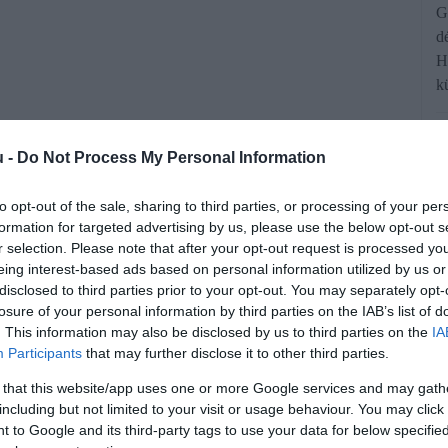
G
d
H
k
u -
Do Not Process My Personal Information
to opt-out of the sale, sharing to third parties, or processing of your per
formation for targeted advertising by us, please use the below opt-out s
r selection. Please note that after your opt-out request is processed y
eing interest-based ads based on personal information utilized by us or
 figyelik, mennyibe kerül idén a a
disclosed to third parties prior to your opt-out. You may separately opt-
s lángos, a balatoni vendéglátóhelyek
losure of your personal information by third parties on the IAB’s list of
. This information may also be disclosed by us to third parties on the
IA
gnak. A zenga.hu elemzése szerint a
Participants
that may further disclose it to other third parties.
k ára néhány tízmillió forintról indul,
 that this website/app uses one or more Google services and may gath
including but not limited to your visit or usage behaviour. You may click 
hellyel kombinált egységekért viszont
 to Google and its third-party tags to use your data for below specifi
rintot is elkérhetnek.