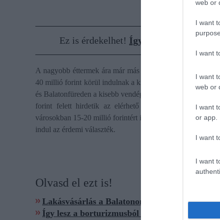
web or d
I want t
purpose
Ez is érdekelhet!
Így lett a szegények 
I want 
A nagyobb éttermek ára már más kategória: egy 90 fős siófo
I want t
40 millió forint körül indulnak a kisebb büfék, de ezért sok
web or d
és Balatonfüreden a kisebb vendéglátóhelyek is százmilliós t
forint felett hirdetik az elérhető egységeket.
A tavaktó
I want t
or app.
városokban 15-20 millió forintért is találni bisztrót vagy ét
indul az érdemi választék.
I want t
I want t
authenti
Olvasd el ezt is!
Lakásvásárlás a Balatonon: miért Balatonfüre
Így lesz a borturizmusból valódi bevétel