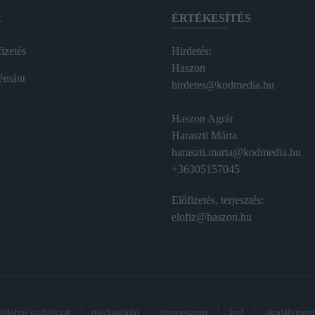
A
ÉRTÉKESÍTÉS
izetés
Hirdetés:
Haszon
émánt
hirdetes@kodmedia.hu
Haszon Agrár
Haraszti Márta
haraszti.marta@kodmedia.hu
+36305157045
Előfizetés, terjesztés:
elofiz@haszon.hu
védelmi szabályzat
médiaajánló
impresszum
ászf
akadálymente