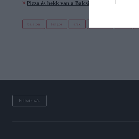
Pizza és hekk van a Balcsin, de hol a baligány 
balaton
lángos
árak
bérleti díj
büfé
Feliratkozás