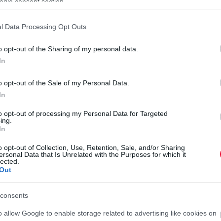
ogle consent section.
l Data Processing Opt Outs
rált forrásként a Google Keresőben!
o opt-out of the Sharing of my personal data.
In
30-40 millió forinttól érhetők el. Siófokon a négyzetméterár
epüléseken inkább 700-900 ezer forintos árszint jellemző.
o opt-out of the Sale of my Personal Data.
méterára
egy év alatt 4 százalékkal nőtt
, de a szűk kínálat
In
.
to opt-out of processing my Personal Data for Targeted
A
ing.
In
Í
o opt-out of Collection, Use, Retention, Sale, and/or Sharing
A
ndéglátóhely értékét elsősorban az határozza meg,
mennyi
ersonal Data that Is Unrelated with the Purposes for which it
lected.
k
érülést ígér. A 60-80 millió forintos sávban már bővebb a
Out
r
, teljes berendezéssel, néha lakórésszel kínált egységek is
illió forintért hirdetnek egy közvetlen vízparti, 133
consents
t alakítottak ki.
o allow Google to enable storage related to advertising like cookies on