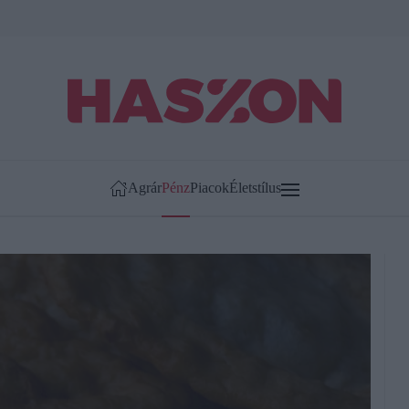
Agrár
Pénz
Piacok
Életstílus