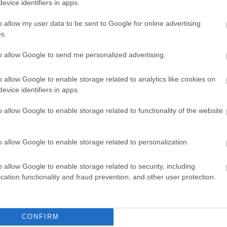
evice identifiers in apps.
o allow my user data to be sent to Google for online advertising
s.
ételéből az egészségtudatosak kedvence
to allow Google to send me personalized advertising.
ki étteremért 140 millió forintot kérnek. Az északi parton
o allow Google to enable storage related to analytics like cookies on
szor csak az üzemeltetési jog és a berendezés jár. Tihanyban
evice identifiers in apps.
ételt jelenthetnek, a Velencei-tónál pedig szintén 100 millió
l távolabb jóval alacsonyabbak már az árak
: kisebb
o allow Google to enable storage related to functionality of the website
termet, a büfék és sörözők piacán pedig 10 millió forint körül
o allow Google to enable storage related to personalization.
o allow Google to enable storage related to security, including
cation functionality and fraud prevention, and other user protection.
d az egyik legjobb döntés 2026-ban?
CONFIRM