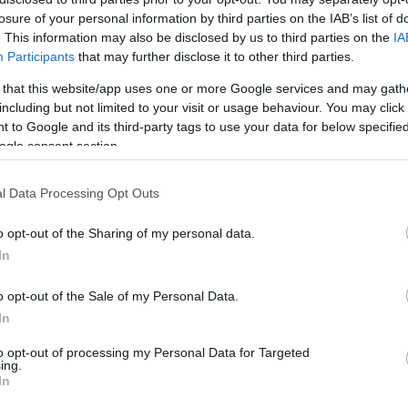
losure of your personal information by third parties on the IAB’s list of
rált forrásként a Google Keresőben!
. This information may also be disclosed by us to third parties on the
IA
Participants
that may further disclose it to other third parties.
 that this website/app uses one or more Google services and may gath
 összeg 4,17 milliárd forintra csökkent az egy évvel korábbi
including but not limited to your visit or usage behaviour. You may click 
lel meg - írja a
Biztosdöntés.hu
. (Így az egy esetre vetített
 to Google and its third-party tags to use your data for below specifi
ogle consent section.
, hogy a 2025 júliusától működő Központi Visszaélésszűrő
l Data Processing Opt Outs
égeket. A rendszer indulása óta minden negyedévben 40
t sikerrel támadó
csalási esetek
számában.
o opt-out of the Sharing of my personal data.
Á
In
A
m
lek által ténylegesen viselt kár aránya jelentősen csökkent.
o opt-out of the Sale of my Personal Data.
 kísérletnek darabszámban már csak 37,9 százaléka végződött
In
M
to opt-out of processing my Personal Data for Targeted
a
ing.
százalék alá csökkent az az arány, amelyet az ügyfeleknek
H
In
ogalmazva: minden 100 forintnyi támadott összegből közel
t