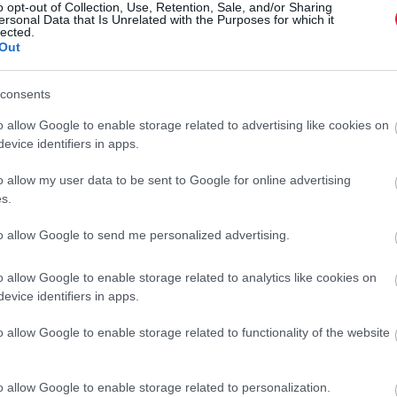
o opt-out of Collection, Use, Retention, Sale, and/or Sharing
li ki a szakértő. Ez különösen jelentős teljesítmény annak
r
ersonal Data that Is Unrelated with the Purposes for which it
 a megtévesztett ügyfél aktív közreműködésével tudják a
lected.
Out
consents
o allow Google to enable storage related to advertising like cookies on
evice identifiers in apps.
nak le átlagban a bankkártyás csalók
o allow my user data to be sent to Google for online advertising
s.
to allow Google to send me personalized advertising.
-ek érkeznek
o allow Google to enable storage related to analytics like cookies on
a
kiberbűnözők,
akik a legnagyobb hazai energiaszolgáltató
evice identifiers in apps.
yakorlásra épül: a címzettek olyan SMS-üzeneteket kapnak,
li rendezését követelik.
A
csalók
nem válogatnak az
o allow Google to enable storage related to functionality of the website
- vagy áramszolgáltatás azonnali kikapcsolását helyezik
re késztet.
o allow Google to enable storage related to personalization.