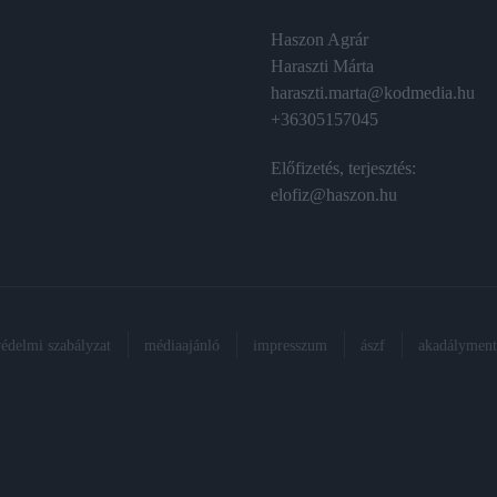
Haszon Agrár
Haraszti Márta
haraszti.marta@kodmedia.hu
+36305157045
Előfizetés, terjesztés:
elofiz@haszon.hu
védelmi szabályzat
médiaajánló
impresszum
ászf
akadálymente