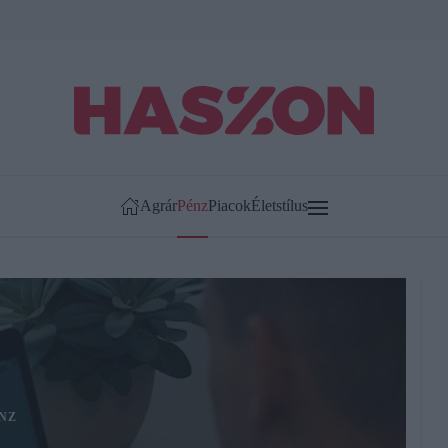
Agrár
Pénz
Piacok
Életstílus
NZ