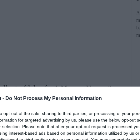
A
m
b
m
 elleni védekezés. A Magyar Nemzeti
erint 2025. negyedik negyedévében
u -
Do Not Process My Personal Information
szaélést regisztráltak, ami 2022. óta a
to opt-out of the sale, sharing to third parties, or processing of your per
etésben közel harmadával alacsonyabb
formation for targeted advertising by us, please use the below opt-out s
r selection. Please note that after your opt-out request is processed y
n mért 5 394 esetnél.
eing interest-based ads based on personal information utilized by us or
disclosed to third parties prior to your opt-out. You may separately opt-