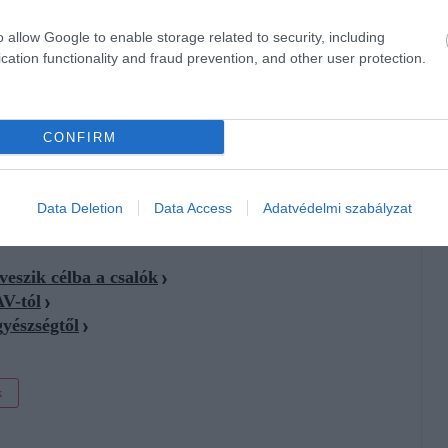
nak látszó hivatkozást,
amely első ránézésre az
MVM
profi módon felépített adathalász weboldalra irányítja a
o allow Google to enable storage related to security, including
cation functionality and fraud prevention, and other user protection.
élyes alapadataikat, hanem bankkártya-számukat és online
őbb akadálytalanul férhessenek hozzá a bankszámlájukhoz.
ágot: soha
ne kattintsanak az SMS-ben érkező gyanús
CONFIRM
Data Deletion
Data Access
Adatvédelmi szabályzat
eszik célba a csalók
AV-tól
gyészségtől
k