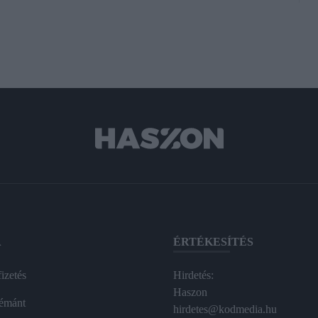
A
ÉRTÉKESÍTÉS
izetés
Hirdetés:
Haszon
émánt
hirdetes@kodmedia.hu