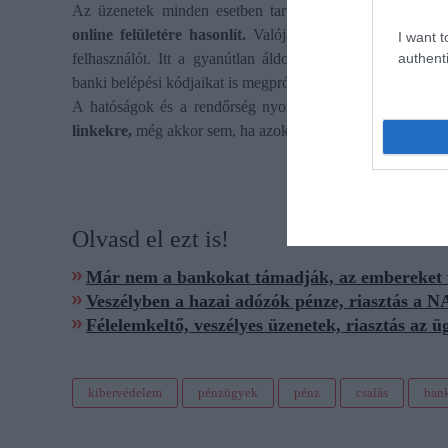
Az üzenetek minden esetben tartalmaznak egy
hivatalos
online felületére hasonlít.
Valójában azonban a link egy 
I want t
authenti
felhasználót. Itt a gyanútlan áldozatoktól nemcsak szem
banki belépési kódjaikat is megpróbálják
kicsalni,
hogy kés
A hatóságok és a rendőrség nyomatékosan kéri a lakoss
linkekre,
még akkor sem, ha azok sürgetőnek. tűnnek.
Olvasd el ezt is!
Már nem a bankokat támadják, az embereket v
Veszélyben a hazai adózók pénze, riasztás a N
Félelemkeltő, veszélyes üzenetek, riasztás az ü
kibervédelem
pénzügyek
pénz
csalás
ban