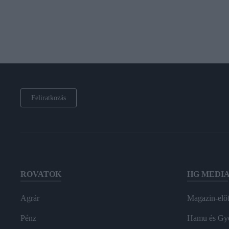
Feliratkozás
ROVATOK
HG MEDI
Agrár
Magazin-előf
Pénz
Hamu és Gy