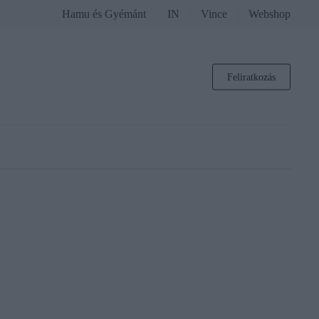
Hamu és Gyémánt
IN
Vince
Webshop
Feliratkozás