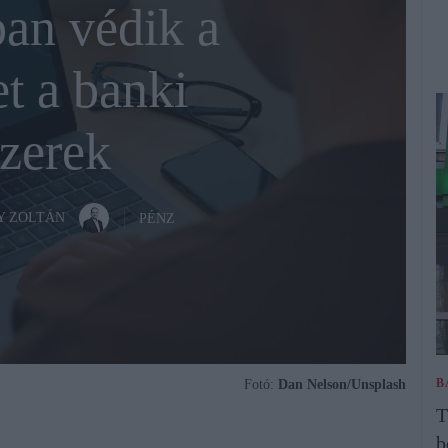
an védik a
t a banki
zerek
Y ZOLTÁN
PÉNZ
B
Fotó:
Dan Nelson/Unsplash
T
b