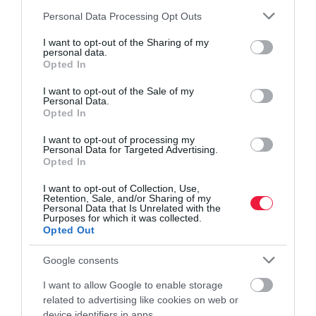
Please note that this website/app uses one or more Google
befektetés
garázs
budapest
ingatlan
hozam
Personal Data Processing Opt Outs
services and may gather and store information including but
not limited to your visit or usage behaviour. You may click to
I want to opt-out of the Sharing of my
personal data.
grant or deny consent to Google and its third-party tags to
Opted In
use your data for below specified purposes in below Google
consent section.
I want to opt-out of the Sale of my
Personal Data.
Opted In
I want to opt-out of processing my
Personal Data for Targeted Advertising.
Opted In
I want to opt-out of Collection, Use,
Retention, Sale, and/or Sharing of my
Personal Data that Is Unrelated with the
Purposes for which it was collected.
Opted Out
Google consents
I want to allow Google to enable storage
related to advertising like cookies on web or
device identifiers in apps.