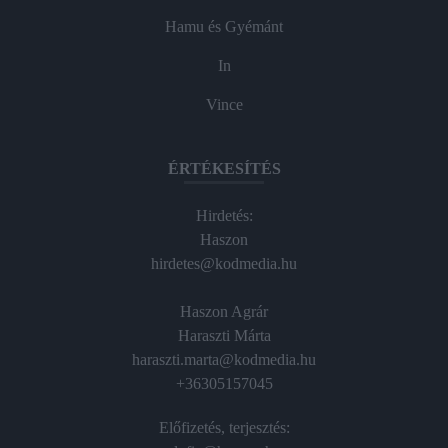
Hamu és Gyémánt
In
Vince
ÉRTÉKESÍTÉS
Hirdetés:
Haszon
hirdetes@kodmedia.hu
Haszon Agrár
Haraszti Márta
haraszti.marta@kodmedia.hu
+36305157045
Előfizetés, terjesztés: