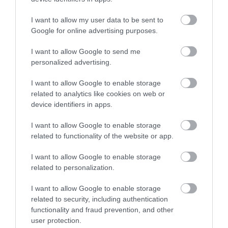
I want to allow my user data to be sent to
Google for online advertising purposes.
I want to allow Google to send me
personalized advertising.
I want to allow Google to enable storage
related to analytics like cookies on web or
device identifiers in apps.
JOG
Így bukta el 146 millióját a csalók csömöri
I want to allow Google to enable storage
related to functionality of the website or app.
áldozata
I want to allow Google to enable storage
Banki ügyintézőnek és rendőrnek adták ki magukat a csalók, akik
related to personalization.
pénzének biztonságára hivatkozva vették rá vidéki áldozatukat
több tízmilliós átutalásokra. A rendőrség az ügy miatt ismét adott
I want to allow Google to enable storage
néhány…
related to security, including authentication
functionality and fraud prevention, and other
user protection.