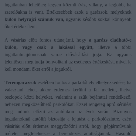
ingatlanban lehetőleg legyen közmű (víz, villany, a legjobb, ha
szerelőakna is van). Értékesebbek azok a garázsok, melyeknek
külön helyrajzi számuk van,
ugyanis később sokkal könnyebb
őket értékesíteni.
A vásárlás előtt fontos utánajárni, hogy
a garázs eladható-e
külön, vagy csak a lakással együtt,
illetve a többi
ingatlantulajdonosnak van-e elővásárlási joga. Ez ugyanis
jelentősen meg tudja bonyolítani az esetleges értékesítést, mivel le
kell mondatni őket erről a jogukról.
Teremgarázsok
esetében fontos a parkolóhely elhelyezkedése, ha
választani lehet, akkor érdemes kerülni a fal melletti, illetve
oszlopok közti helyeket, valamint a szűk bejárattal rendelkező,
nehezen megközelíthető parkolókat. Ezzel rengeteg apró sérülést
meg tudunk előzni az autónkon az évek során. Bizonyos
ingatlanoknál autólift biztosítja a lejutást a parkolószintre, ezért
vásárlás előtt érdemes meggyőződni arról, hogy gépjárművünk
méretei megfelelnek-e a berendezés adottságainak. Hasonló