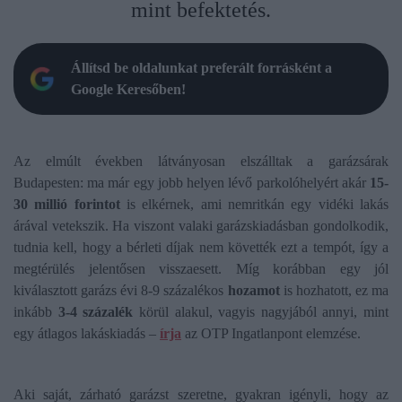
mint befektetés.
Állítsd be oldalunkat preferált forrásként a
Google Keresőben!
Az elmúlt években látványosan elszálltak a garázsárak
Budapesten: ma már egy jobb helyen lévő parkolóhelyért akár
15-
30 millió forintot
is elkérnek, ami nemritkán egy vidéki lakás
árával vetekszik. Ha viszont valaki garázskiadásban gondolkodik,
tudnia kell, hogy a bérleti díjak nem követték ezt a tempót, így a
megtérülés jelentősen visszaesett. Míg korábban egy jól
kiválasztott garázs évi 8-9 százalékos
hozamot
is hozhatott, ez ma
inkább
3-4 százalék
körül alakul, vagyis nagyjából annyi, mint
egy átlagos lakáskiadás –
írja
az OTP Ingatlanpont elemzése.
Aki saját, zárható garázst szeretne, gyakran igényli, hogy az