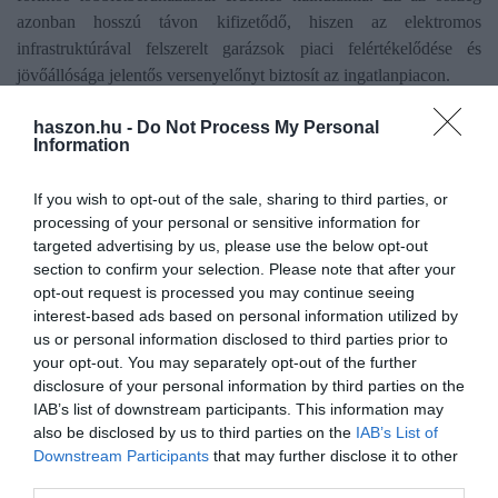
azonban hosszú távon kifizetődő, hiszen az elektromos
infrastruktúrával felszerelt garázsok piaci felértékelődése és
jövőállósága jelentős versenyelőnyt biztosít az ingatlanpiacon.
„Befektetésnek vásárolva, lokáció szempontjából továbbra is
haszon.hu -
Do Not Process My Personal
Information
elsősorban a belvárosban, olyan környéken lehet érdemes
nézelődni, ahol
fizetős parkoló zóna van és kevés a
If you wish to opt-out of the sale, sharing to third parties, or
rendelkezésre álló parkolóhely”
– hívja fel a figyelmet Valkó
processing of your personal or sensitive information for
Dávid, az OTP Ingatlanpontról.
targeted advertising by us, please use the below opt-out
section to confirm your selection. Please note that after your
opt-out request is processed you may continue seeing
interest-based ads based on personal information utilized by
us or personal information disclosed to third parties prior to
Olvasd el ezt is!
your opt-out. You may separately opt-out of the further
disclosure of your personal information by third parties on the
Garázs, sufni bontása: ekkor kell engedély
IAB’s list of downstream participants. This information may
Király vagy, ha Budán van egy üres garázsod
also be disclosed by us to third parties on the
IAB’s List of
Így adhatod el a garázsbeállód, így viszont nem
Downstream Participants
that may further disclose it to other
third parties.