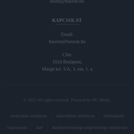
elofiz@haszon.hu
KAPCSOLAT
Email:
haszon@haszon.hu
Cím:
1024 Budapest,
Margit krt. 5/A, 3. em. 1. a
© 2025 All rights reserved. Powered by
HG Media
.
moderálási szabályzat
adatvédelmi szabályzat
médiaajánló
impresszum
ászf
akadálymentességi megfelelőségi nyilatkozat