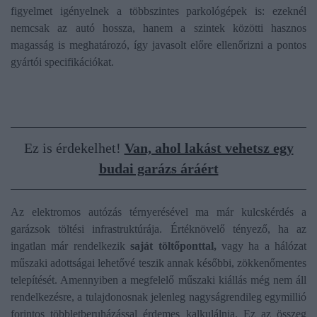
figyelmet igényelnek a többszintes parkológépek is: ezeknél
nemcsak az autó hossza, hanem a szintek közötti hasznos
magasság is meghatározó, így javasolt előre ellenőrizni a pontos
gyártói specifikációkat.
Ez is érdekelhet!
Van, ahol lakást vehetsz egy
budai garázs áráért
Az elektromos autózás térnyerésével ma már kulcskérdés a
garázsok töltési infrastruktúrája. Értéknövelő tényező, ha az
ingatlan már rendelkezik
saját töltőponttal,
vagy ha a hálózat
műszaki adottságai lehetővé teszik annak későbbi, zökkenőmentes
telepítését. Amennyiben a megfelelő műszaki kiállás még nem áll
rendelkezésre, a tulajdonosnak jelenleg nagyságrendileg egymillió
forintos többletberuházással érdemes kalkulálnia. Ez az összeg