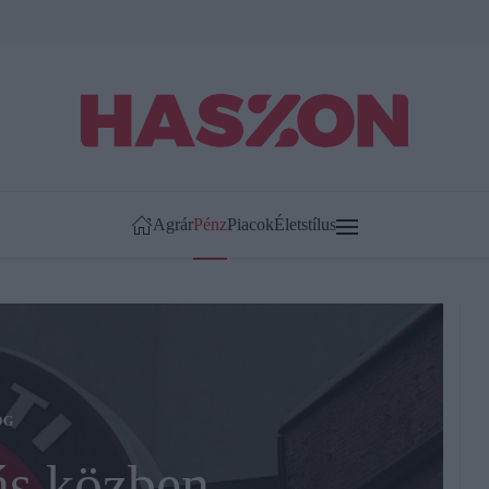
Agrár
Pénz
Piacok
Életstílus
OG
s közben