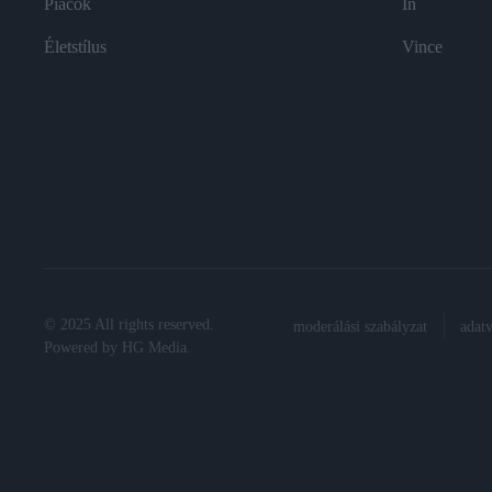
Piacok
In
Életstílus
Vince
© 2025 All rights reserved.
moderálási szabályzat
adat
Powered by
HG Media
.