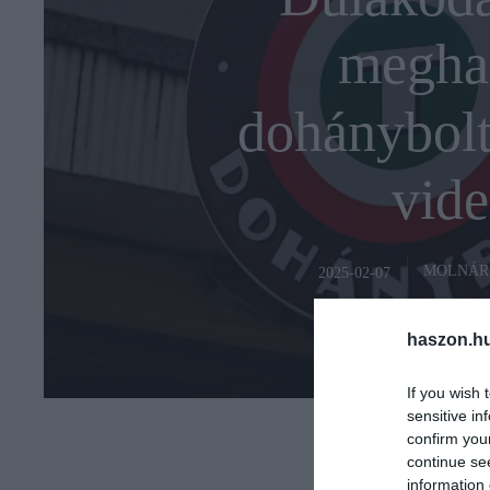
meghar
dohánybolto
vide
MOLNÁR
2025-02-07
haszon.h
If you wish 
sensitive in
confirm you
continue se
information 