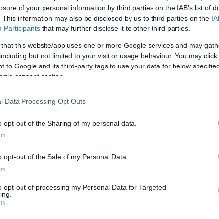
losure of your personal information by third parties on the IAB’s list of
. This information may also be disclosed by us to third parties on the
IA
A
Participants
that may further disclose it to other third parties.
a
l
 that this website/app uses one or more Google services and may gath
k
including but not limited to your visit or usage behaviour. You may click 
 to Google and its third-party tags to use your data for below specifi
ogle consent section.
l Data Processing Opt Outs
o opt-out of the Sharing of my personal data.
In
tte miatt emelt vádat egy férfi ellen,
zakkal vitte el a bevételt.
o opt-out of the Sale of my Personal Data.
In
rált forrásként a Google Keresőben!
to opt-out of processing my Personal Data for Targeted
ing.
In