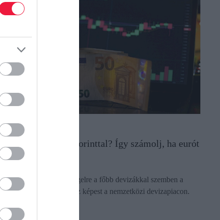
ORINT
i történt hétfőre a forinttal? Így számolj, ha eurót
áltasz
yengült a forint hétfő reggelre a főbb devizákkal szemben a
éntek délutáni jegyzéséhez képest a nemzetközi devizapiacon.
ectangle