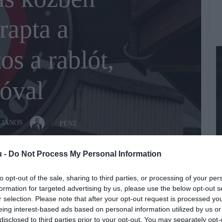
apta a
s a rablót,
óval
 JÁNOS
PÉNZ
u -
Do Not Process My Personal Information
to opt-out of the sale, sharing to third parties, or processing of your per
formation for targeted advertising by us, please use the below opt-out s
J
Fotó:
Fotó: Rolf G Wackenberg / Shutterstock.com
r selection. Please note that after your opt-out request is processed y
M
eing interest-based ads based on personal information utilized by us or
l
disclosed to third parties prior to your opt-out. You may separately opt-