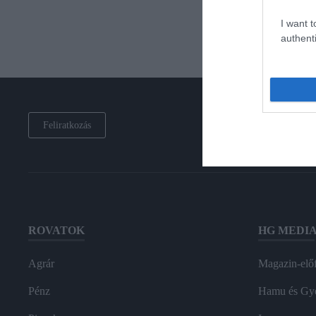
I want t
authenti
Feliratkozás
ROVATOK
HG MEDI
Agrár
Magazin-előf
Pénz
Hamu és Gy