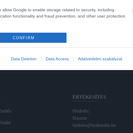
o allow Google to enable storage related to security, including
cation functionality and fraud prevention, and other user protection.
CONFIRM
Data Deletion
Data Access
Adatvédelmi szabályzat
A
ÉRTÉKESÍTÉS
izetés
Hirdetés:
Haszon
émánt
hirdetes@kodmedia.hu