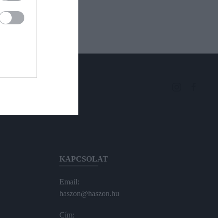
KAPCSOLAT
Email:
haszon@haszon.hu
Cím: