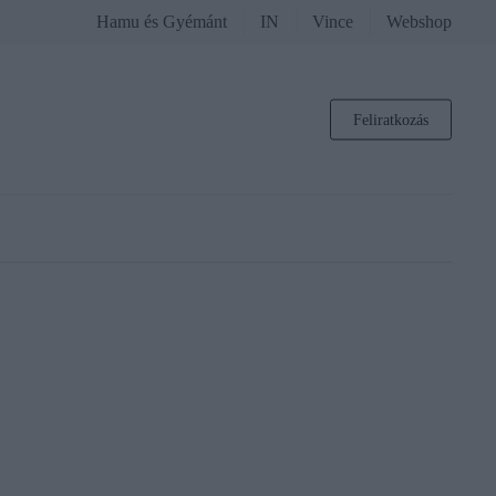
Hamu és Gyémánt
IN
Vince
Webshop
Feliratkozás