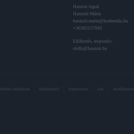
Haszon Agrár
Haraszti Márta
haraszti.marta@kodmedia.hu
+36305157045
Előfizetés, terjesztés:
elofiz@haszon.hu
védelmi szabályzat
médiaajánló
impresszum
ászf
akadálymente