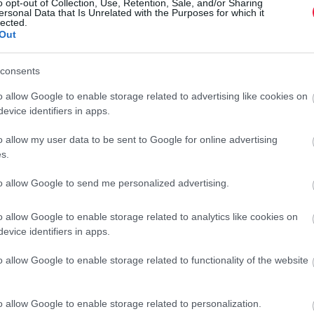
o opt-out of Collection, Use, Retention, Sale, and/or Sharing
 pécsi dohányboltba, ahol az eladó a kasszazárást végezte.
ersonal Data that Is Unrelated with the Purposes for which it
lected.
 megtagadta. A férfi kölcsön akart kérni a boltostól, aki ezt is
Out
consents
ordult, majd hirtelen belépett a pult mögé és a kasszát
és kivett belőle 10 darab ezres bankót. Az eladó és a támadó
o allow Google to enable storage related to advertising like cookies on
 harapott. Az eladó megpróbálta visszaszerezni az ellopott
evice identifiers in apps.
.
o allow my user data to be sent to Google for online advertising
kor az eladó utánament, próbálta az üzletbe visszahúzni, de
s.
lták az esetről készült bolti kamerás videófelvételt , amit
F
to allow Google to send me personalized advertising.
M
o allow Google to enable storage related to analytics like cookies on
ra.
v
evice identifiers in apps.
G
o allow Google to enable storage related to functionality of the website
és
p
r
o allow Google to enable storage related to personalization.